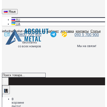
Язык
RU
UA
info@absolut-metall.com.ua
кабинет
доставка
контакты
Статьи
0800 700 900
093 5 700 900
бесплатно
Мы на связи!
со всех номеров
В
корзине
пусто!