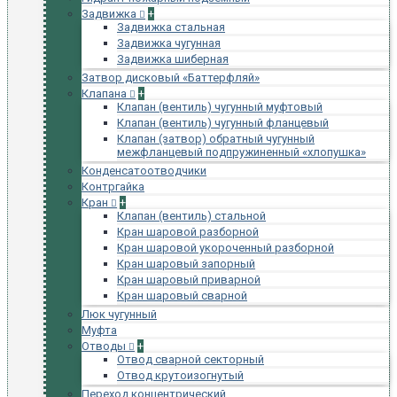
Задвижка
+
Задвижка стальная
Задвижка чугунная
Задвижка шиберная
Затвор дисковый «Баттерфляй»
Клапана
+
Клапан (вентиль) чугунный муфтовый
Клапан (вентиль) чугунный фланцевый
Клапан (затвор) обратный чугунный
межфланцевый подпружиненный «хлопушка»
Конденсатоотводчики
Контргайка
Кран
+
Клапан (вентиль) стальной
Кран шаровой разборной
Кран шаровой укороченный разборной
Кран шаровый запорный
Кран шаровый приварной
Кран шаровый сварной
Люк чугунный
Муфта
Отводы
+
Отвод сварной секторный
Отвод крутоизогнутый
Переход концентрический