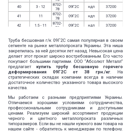
8732-
40
3 - 12
09Г2С
ндл
37200
78
8732-
41
11
09Г2С
ндл
37200
78
8732-
42
1,5 - 11
09Г2С
ндл
37200
78
8732-
42,4
3 - 6
09Г2С
ндл
37200
78
Труба бесшовная г/к 09Г2С самая популярная в своем
8732-
43
4,6 - 7,6
09Г2С
ндл
37200
сегменте на рынке металлопроката Украины. Эта ниша
78
закрепилась за ней десятки лет назад. Невысокая цена
8732-
43,5
7,5
09Г2С
ндл
37200
делает этот прокат широко востребованным. Его часто
78
8732-
покупают большими партиями. ООО “Абсолют Металл”
44
3,5
09Г2С
ндл
37200
78
предлагает
купить трубу бесшовную горячего
8732-
деформирования 09Г2С от 38 грн./кг
. На
45
2 - 10
09Г2С
ндл
37200
78
стратегических складах компании всегда в наличии
8732-
48
3-12
09Г2С
ндл
37200
достаточное количество указанного товара высокого
78
качества.
8732-
48,3
3,2 - 9
09Г2С
ндл
37200
78
Мы работаем с разными предприятиями Украины.
8732-
49
4
09Г2С
ндл
37200
Отличаемся хорошими условиями сотрудничества,
78
профессиональными сотрудниками и доступными
8732-
50
3-12
09Г2С
ндл
37200
78
ценами. Реализуем широкий ассортимент продукции
8732-
черного и цветного металлопроката различных
50,5
3-6,5
09Г2С
ндл
37200
78
типоразмеров. Если вы не нашли нужного вам товара на
8732-
51
3,5 - 7,8
09Г2С
ндл
37200
нашем сайте - обратитесь к менеджерам по телефону.
78