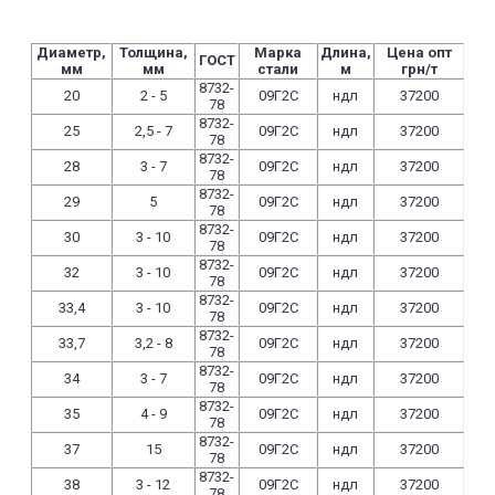
Диаметр,
Толщина,
Марка
Длина,
Цена опт
ГОСТ
мм
мм
стали
м
грн/т
8732-
20
2 - 5
09Г2С
ндл
37200
78
8732-
25
2,5 - 7
09Г2С
ндл
37200
78
8732-
28
3 - 7
09Г2С
ндл
37200
78
8732-
29
5
09Г2С
ндл
37200
78
8732-
30
3 - 10
09Г2С
ндл
37200
78
8732-
32
3 - 10
09Г2С
ндл
37200
78
8732-
33,4
3 - 10
09Г2С
ндл
37200
78
8732-
33,7
3,2 - 8
09Г2С
ндл
37200
78
8732-
34
3 - 7
09Г2С
ндл
37200
78
8732-
35
4 - 9
09Г2С
ндл
37200
78
8732-
37
15
09Г2С
ндл
37200
78
8732-
38
3 - 12
09Г2С
ндл
37200
78