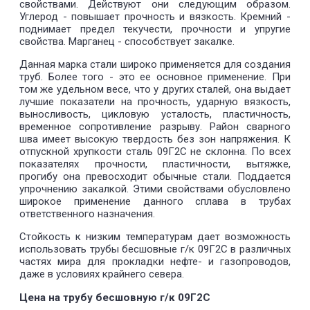
свойствами. Действуют они следующим образом.
Углерод - повышает прочность и вязкость. Кремний -
поднимает предел текучести, прочности и упругие
свойства. Марганец - способствует закалке.
Данная марка стали широко применяется для создания
труб. Более того - это ее основное применение. При
том же удельном весе, что у других сталей, она выдает
лучшие показатели на прочность, ударную вязкость,
выносливость, цикловую усталость, пластичность,
временное сопротивление разрыву. Район сварного
шва имеет высокую твердость без зон напряжения. К
отпускной хрупкости сталь 09Г2С не склонна. По всех
показателях прочности, пластичности, вытяжке,
прогибу она превосходит обычные стали. Поддается
упрочнению закалкой. Этими свойствами обусловлено
широкое применение данного сплава в трубах
ответственного назначения.
Стойкость к низким температурам дает возможность
использовать трубы бесшовные г/к 09Г2С в различных
частях мира для прокладки нефте- и газопроводов,
даже в условиях крайнего севера.
Цена на трубу бесшовную г/к 09Г2С