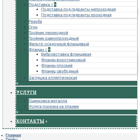
Подставка
+
Подставка под гидранты непроходная
Подставка под гидранты проходная
Резьба
Сгон
Тройник переходной
Тройник равнопроходный
Фильтр осадочный фланцевый
Фланцы
+
Вибровставка фланцевая
Фланец воротниковый
Фланец плоский
Фланец свободный
Заглушка эллиптическая
+
УСЛУГИ
Оцинковка металла
Услуга порезка на плазме
+
КОНТАКТЫ
+
Главная
Трубы