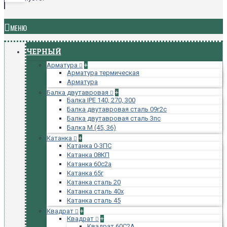
МЕНЮ
ЧЕРНЫЙ
Арматура
+
Арматура термическая
Арматура
Балка двутавровая
+
Балка IPE 140, 270, 300
Балка двутавровая сталь 09г2с
Балка двутавровая сталь 3пс
Балка М (45, 36)
Катанка
+
Катанка 0-3ПС
Катанка 08КП
Катанка 60с2а
Катанка 65г
Катанка сталь 20
Катанка сталь 40х
Катанка сталь 45
Квадрат
+
Квадрат
+
Квадрат 60С2А