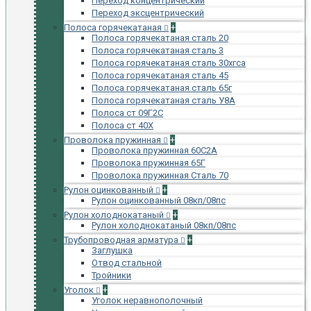
Переход концентрический
Переход эксцентрический
Полоса горячекатаная
+
Полоса горячекатаная сталь 20
Полоса горячекатаная сталь 3
Полоса горячекатаная сталь 30хгса
Полоса горячекатаная сталь 45
Полоса горячекатаная сталь 65г
Полоса горячекатаная сталь У8А
Полоса ст 09Г2С
Полоса ст 40Х
Проволока пружинная
+
Проволока пружинная 60С2А
Проволока пружинная 65Г
Проволока пружинная Сталь 70
Рулон оцинкованный
+
Рулон оцинкованный 08кп/08пс
Рулон холоднокатаный
+
Рулон холоднокатаный 08кп/08пс
Трубопроводная арматура
+
Заглушка
Отвод стальной
Тройники
Уголок
+
Уголок неравнополочный