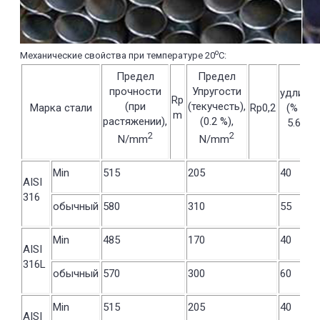
о
Механические свойства при температуре 20
С:
Предел
Предел
прочности
Упругости
удлине
Rp
(при
(текучесть),
Марка стали
Rp0,2
(% in L
m
растяжении),
(0.2 %),
5.65 S
2
2
N/mm
N/mm
Min
515
205
40
AISI
316
обычный
580
310
55
Min
485
170
40
AISI
316L
обычный
570
300
60
Min
515
205
40
AISI