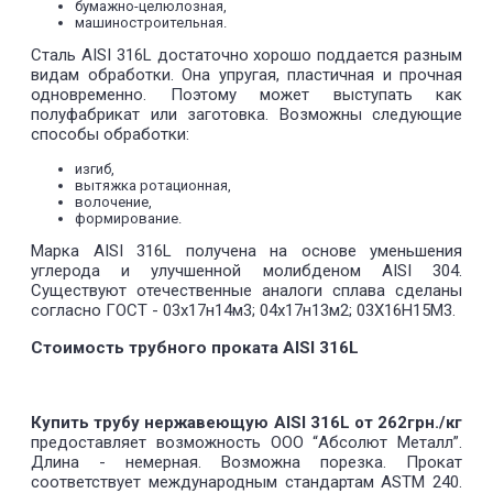
бумажно-целюлозная,
машиностроительная.
Сталь AISI 316L достаточно хорошо поддается разным
видам обработки. Она упругая, пластичная и прочная
одновременно. Поэтому может выступать как
полуфабрикат или заготовка. Возможны следующие
способы обработки:
изгиб,
вытяжка ротационная,
волочение,
формирование.
Марка AISI 316L получена на основе уменьшения
углерода и улучшенной молибденом AISI 304.
Существуют отечественные аналоги сплава сделаны
согласно ГОСТ - 03х17н14м3; 04х17н13м2; 03Х16Н15М3.
Стоимость трубного проката AISI 316L
Купить трубу нержавеющую AISI 316L от 262грн./кг
предоставляет возможность ООО “Абсолют Металл”.
Длина - немерная. Возможна порезка. Прокат
соответствует международным стандартам ASTM 240.