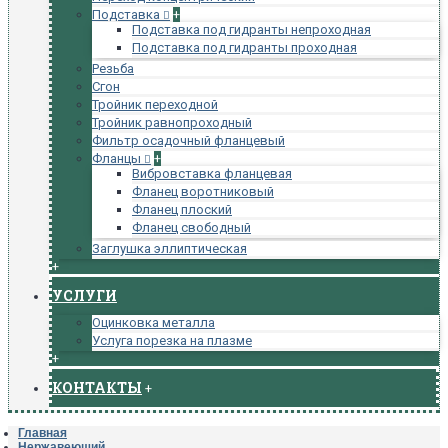
Подставка
+
Подставка под гидранты непроходная
Подставка под гидранты проходная
Резьба
Сгон
Тройник переходной
Тройник равнопроходный
Фильтр осадочный фланцевый
Фланцы
+
Вибровставка фланцевая
Фланец воротниковый
Фланец плоский
Фланец свободный
Заглушка эллиптическая
+
УСЛУГИ
Оцинковка металла
Услуга порезка на плазме
+
КОНТАКТЫ
+
Главная
Нержавеющий