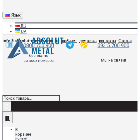
Язык
RU
UA
info@absolut-metall.com.ua
кабинет
доставка
контакты
Статьи
0800 700 900
093 5 700 900
бесплатно
Мы на связи!
со всех номеров
В
корзине
пусто!