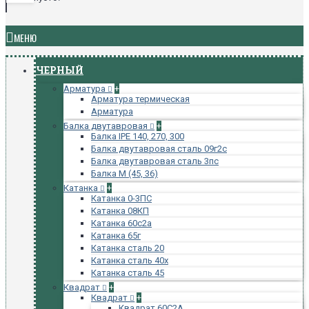
МЕНЮ
ЧЕРНЫЙ
Арматура
+
Арматура термическая
Арматура
Балка двутавровая
+
Балка IPE 140, 270, 300
Балка двутавровая сталь 09г2с
Балка двутавровая сталь 3пс
Балка М (45, 36)
Катанка
+
Катанка 0-3ПС
Катанка 08КП
Катанка 60с2а
Катанка 65г
Катанка сталь 20
Катанка сталь 40х
Катанка сталь 45
Квадрат
+
Квадрат
+
Квадрат 60С2А