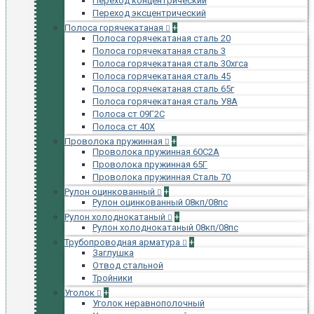
Переход концентрический
Переход эксцентрический
Полоса горячекатаная
+
Полоса горячекатаная сталь 20
Полоса горячекатаная сталь 3
Полоса горячекатаная сталь 30хгса
Полоса горячекатаная сталь 45
Полоса горячекатаная сталь 65г
Полоса горячекатаная сталь У8А
Полоса ст 09Г2С
Полоса ст 40Х
Проволока пружинная
+
Проволока пружинная 60С2А
Проволока пружинная 65Г
Проволока пружинная Сталь 70
Рулон оцинкованный
+
Рулон оцинкованный 08кп/08пс
Рулон холоднокатаный
+
Рулон холоднокатаный 08кп/08пс
Трубопроводная арматура
+
Заглушка
Отвод стальной
Тройники
Уголок
+
Уголок неравнополочный