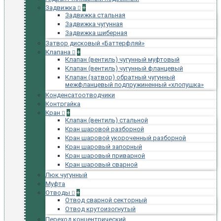
Задвижка
+
Задвижка стальная
Задвижка чугунная
Задвижка шиберная
Затвор дисковый «Баттерфляй»
Клапана
+
Клапан (вентиль) чугунный муфтовый
Клапан (вентиль) чугунный фланцевый
Клапан (затвор) обратный чугунный
межфланцевый подпружиненный «хлопушка»
Конденсатоотводчики
Контргайка
Кран
+
Клапан (вентиль) стальной
Кран шаровой разборной
Кран шаровой укороченный разборной
Кран шаровый запорный
Кран шаровый приварной
Кран шаровый сварной
Люк чугунный
Муфта
Отводы
+
Отвод сварной секторный
Отвод крутоизогнутый
Переход концентрический