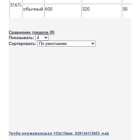
316Ti
обычный
600
320
50
Сравнение товаров (0)
Показывать:
Сортировать:
Труба нержавеющая 102х10мм, 03Х16Н15М3, ндл