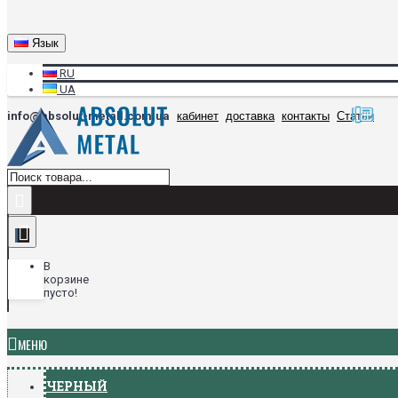
Язык
RU
UA
info@absolut-metall.com.ua
кабинет
доставка
контакты
Статьи
В
корзине
пусто!
МЕНЮ
ЧЕРНЫЙ