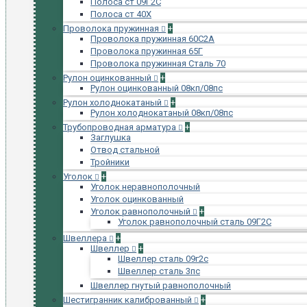
Полоса ст 09Г2С
Полоса ст 40Х
Проволока пружинная
+
Проволока пружинная 60С2А
Проволока пружинная 65Г
Проволока пружинная Сталь 70
Рулон оцинкованный
+
Рулон оцинкованный 08кп/08пс
Рулон холоднокатаный
+
Рулон холоднокатаный 08кп/08пс
Трубопроводная арматура
+
Заглушка
Отвод стальной
Тройники
Уголок
+
Уголок неравнополочный
Уголок оцинкованный
Уголок равнополочный
+
Уголок равнополочный сталь 09Г2С
Швеллера
+
Швеллер
+
Швеллер сталь 09г2с
Швеллер сталь 3пс
Швеллер гнутый равнополочный
Шестигранник калиброванный
+