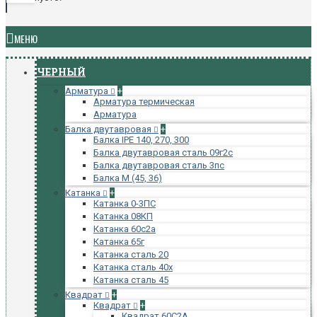
МЕНЮ
ЧЕРНЫЙ
Арматура
+
Арматура термическая
Арматура
Балка двутавровая
+
Балка IPE 140, 270, 300
Балка двутавровая сталь 09г2с
Балка двутавровая сталь 3пс
Балка М (45, 36)
Катанка
+
Катанка 0-3ПС
Катанка 08КП
Катанка 60с2а
Катанка 65г
Катанка сталь 20
Катанка сталь 40х
Катанка сталь 45
Квадрат
+
Квадрат
+
Квадрат 60С2А