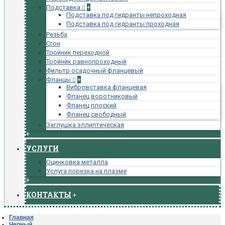
Подставка
+
Подставка под гидранты непроходная
Подставка под гидранты проходная
Резьба
Сгон
Тройник переходной
Тройник равнопроходный
Фильтр осадочный фланцевый
Фланцы
+
Вибровставка фланцевая
Фланец воротниковый
Фланец плоский
Фланец свободный
Заглушка эллиптическая
+
УСЛУГИ
Оцинковка металла
Услуга порезка на плазме
+
КОНТАКТЫ
+
Главная
Черный