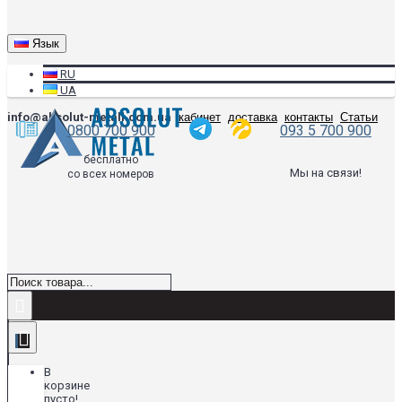
Язык
RU
UA
info@absolut-metall.com.ua
кабинет
доставка
контакты
Статьи
0800 700 900
093 5 700 900
бесплатно
Мы на связи!
со всех номеров
В
корзине
пусто!