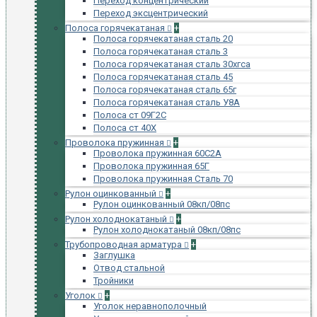
Переход концентрический
Переход эксцентрический
Полоса горячекатаная
+
Полоса горячекатаная сталь 20
Полоса горячекатаная сталь 3
Полоса горячекатаная сталь 30хгса
Полоса горячекатаная сталь 45
Полоса горячекатаная сталь 65г
Полоса горячекатаная сталь У8А
Полоса ст 09Г2С
Полоса ст 40Х
Проволока пружинная
+
Проволока пружинная 60С2А
Проволока пружинная 65Г
Проволока пружинная Сталь 70
Рулон оцинкованный
+
Рулон оцинкованный 08кп/08пс
Рулон холоднокатаный
+
Рулон холоднокатаный 08кп/08пс
Трубопроводная арматура
+
Заглушка
Отвод стальной
Тройники
Уголок
+
Уголок неравнополочный