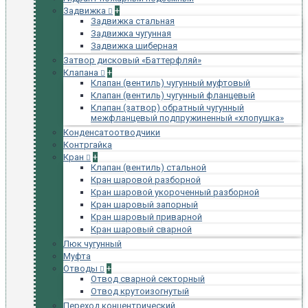
Задвижка
+
Задвижка стальная
Задвижка чугунная
Задвижка шиберная
Затвор дисковый «Баттерфляй»
Клапана
+
Клапан (вентиль) чугунный муфтовый
Клапан (вентиль) чугунный фланцевый
Клапан (затвор) обратный чугунный
межфланцевый подпружиненный «хлопушка»
Конденсатоотводчики
Контргайка
Кран
+
Клапан (вентиль) стальной
Кран шаровой разборной
Кран шаровой укороченный разборной
Кран шаровый запорный
Кран шаровый приварной
Кран шаровый сварной
Люк чугунный
Муфта
Отводы
+
Отвод сварной секторный
Отвод крутоизогнутый
Переход концентрический