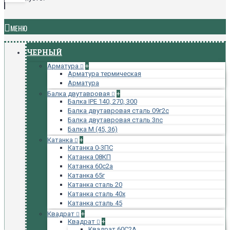
МЕНЮ
ЧЕРНЫЙ
Арматура
+
Арматура термическая
Арматура
Балка двутавровая
+
Балка IPE 140, 270, 300
Балка двутавровая сталь 09г2с
Балка двутавровая сталь 3пс
Балка М (45, 36)
Катанка
+
Катанка 0-3ПС
Катанка 08КП
Катанка 60с2а
Катанка 65г
Катанка сталь 20
Катанка сталь 40х
Катанка сталь 45
Квадрат
+
Квадрат
+
Квадрат 60С2А