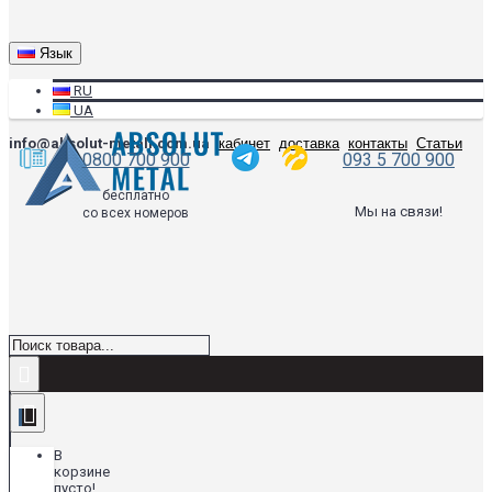
Язык
RU
UA
info@absolut-metall.com.ua
кабинет
доставка
контакты
Статьи
0800 700 900
093 5 700 900
бесплатно
Мы на связи!
со всех номеров
В
корзине
пусто!