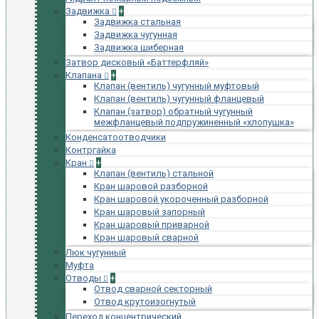
Задвижка
+
Задвижка стальная
Задвижка чугунная
Задвижка шиберная
Затвор дисковый «Баттерфляй»
Клапана
+
Клапан (вентиль) чугунный муфтовый
Клапан (вентиль) чугунный фланцевый
Клапан (затвор) обратный чугунный
межфланцевый подпружиненный «хлопушка»
Конденсатоотводчики
Контргайка
Кран
+
Клапан (вентиль) стальной
Кран шаровой разборной
Кран шаровой укороченный разборной
Кран шаровый запорный
Кран шаровый приварной
Кран шаровый сварной
Люк чугунный
Муфта
Отводы
+
Отвод сварной секторный
Отвод крутоизогнутый
Переход концентрический