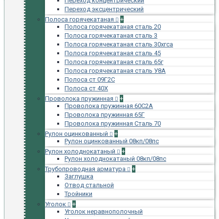
Переход концентрический
Переход эксцентрический
Полоса горячекатаная
+
Полоса горячекатаная сталь 20
Полоса горячекатаная сталь 3
Полоса горячекатаная сталь 30хгса
Полоса горячекатаная сталь 45
Полоса горячекатаная сталь 65г
Полоса горячекатаная сталь У8А
Полоса ст 09Г2С
Полоса ст 40Х
Проволока пружинная
+
Проволока пружинная 60С2А
Проволока пружинная 65Г
Проволока пружинная Сталь 70
Рулон оцинкованный
+
Рулон оцинкованный 08кп/08пс
Рулон холоднокатаный
+
Рулон холоднокатаный 08кп/08пс
Трубопроводная арматура
+
Заглушка
Отвод стальной
Тройники
Уголок
+
Уголок неравнополочный