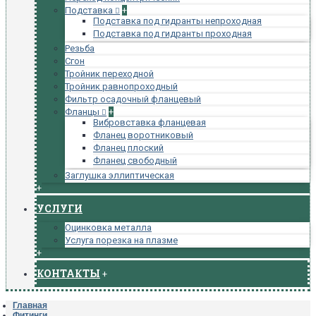
Подставка
+
Подставка под гидранты непроходная
Подставка под гидранты проходная
Резьба
Сгон
Тройник переходной
Тройник равнопроходный
Фильтр осадочный фланцевый
Фланцы
+
Вибровставка фланцевая
Фланец воротниковый
Фланец плоский
Фланец свободный
Заглушка эллиптическая
+
УСЛУГИ
Оцинковка металла
Услуга порезка на плазме
+
КОНТАКТЫ
+
Главная
Фитинги