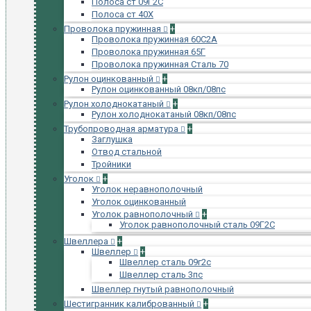
Полоса ст 09Г2С
Полоса ст 40Х
Проволока пружинная
+
Проволока пружинная 60С2А
Проволока пружинная 65Г
Проволока пружинная Сталь 70
Рулон оцинкованный
+
Рулон оцинкованный 08кп/08пс
Рулон холоднокатаный
+
Рулон холоднокатаный 08кп/08пс
Трубопроводная арматура
+
Заглушка
Отвод стальной
Тройники
Уголок
+
Уголок неравнополочный
Уголок оцинкованный
Уголок равнополочный
+
Уголок равнополочный сталь 09Г2С
Швеллера
+
Швеллер
+
Швеллер сталь 09г2с
Швеллер сталь 3пс
Швеллер гнутый равнополочный
Шестигранник калиброванный
+