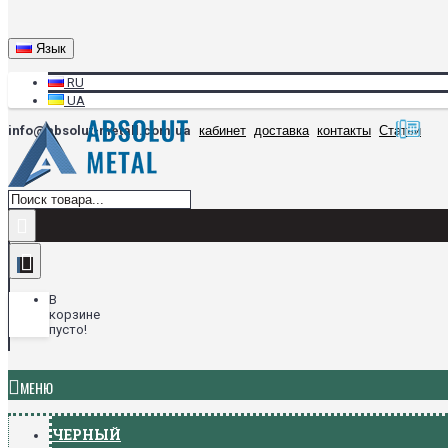
Язык
RU
UA
info@absolut-metall.com.ua
кабинет
доставка
контакты
Статьи
В
корзине
пусто!
МЕНЮ
ЧЕРНЫЙ