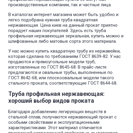
35
44
56
производственные компании, так и частные лица.
40
49,3
62,8
0,45
50
59,4
75,7
В каталогах интернет магазина может быть удобно и
60
68,6
87,4
легко подобрана нужная труба квадратная
70
76,9
98
нержавеющая. Цена киев на данный прокат приятно
80
84,3
107,4
порадует наших покупателей. Здесь есть труба
30
43,1
54,8
профильная нержавеющая зеркальная, купить можно и
35
49,4
63
шлифованные либо матовые сорта этого материала.
40
55,6
70,8
0,5
50
67,3
85,7
У нас можно купить квадратную трубу из нержавейки,
60
78
99,4
которая сделана по требованиям ГОСТ 8639-82. У нас
70
87,9
112
продаются и прямоугольные модели труб,
80
96,9
123,4
изготовленные по ГОСТ 8645-68. В прайс-листе
35
60,4
77
предлагаются и овальные трубы, выполненные по
40
68,2
86,8
ГОСТ 8642-68, или плоскоовальные модели такого
50
83
105,7
0,6
стального проката, соответствующие ГОСТ 8644-68.
60
96,9
123,4
70
110
140
Труба профильная нержавеющая:
80
122
155,4
40
80,7
102,8
хороший выбор видов проката
50
98,7
125,7
0,7
60
115,7
147,4
Благодаря добавлению легирующих веществ в
70
131,9
168
стальной сплав, получаются нержавеющий прокат с
80
147,1
187,4
особыми свойствами и эксплуатационными
40
93,3
118,8
характеристиками. Этот материал отличается
50
114,4
145,7
0,8