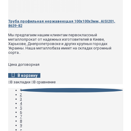
Труба профильная нержавеющая 100х100х3мм, AISI201,
8639-82
Мы предлагаем нашим клиентам первоклассный
металлопрокат от надежных изготовителей в Киеве,
Харькове, Днепропетровске и других крупных городах
Украины. Наша металлобаза имеет на складах огромный
сорта..
Цена договорная
В корзину
В закладки
В сравнение
1
2
3
4
5
6
7
8
9
>