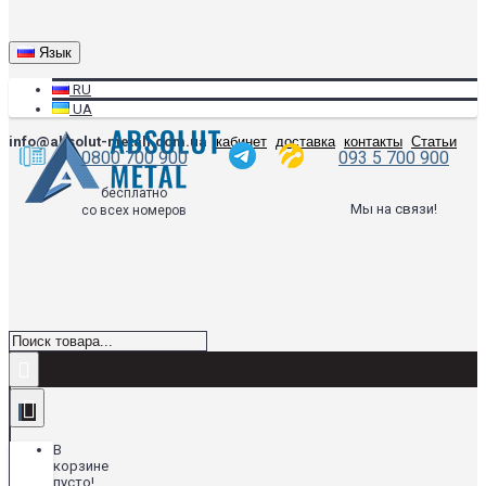
Язык
RU
UA
info@absolut-metall.com.ua
кабинет
доставка
контакты
Статьи
0800 700 900
093 5 700 900
бесплатно
Мы на связи!
со всех номеров
В
корзине
пусто!