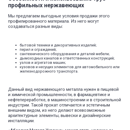
профильных нержавеющих
80
423,4
539,4
90
472,3
601,7
1,8
100
520,3
662,8
Мы предлагаем выгодные условия продажи этого
120
613,6
781,7
профилированного материала. Из него могут
140
703,3
895,9
создаваться разные виды:
бытовой техники и декоративных изделий;
перил и ограждений;
сантехнического оборудования и деталей мебели;
дымоходных каналов и ответственных конструкций;
узлов и агрегатов машин;
кузовов и несущих элементов для автомобильного или
железнодорожного транспорта.
Данный вид нержавеющего металла нужен в пищевой
и химической промышленности, в фармацевтике и
нефтепереработке, в машиностроении и в строительной
индустрии. Такой прокат отличается и эстетичным
внешним видом, из него делают всевозможные
архитектурные элементы, вывески и дизайнерские
инсталляции.