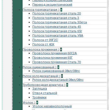
Переход концентрический
Переход эксцентрический
Полоса горячекатаная
+
Полоса горячекатаная сталь 20
Полоса горячекатаная сталь 3
Полоса горячекатаная сталь 30хгса
Полоса горячекатаная сталь 45
Полоса горячекатаная сталь 65г
Полоса горячекатаная сталь У8А
Полоса ст 09Г2С
Полоса ст 40Х
Проволока пружинная
+
Проволока пружинная 60С2А
Проволока пружинная 65Г
Проволока пружинная Сталь 70
Рулон оцинкованный
+
Рулон оцинкованный 08кп/08пс
Рулон холоднокатаный
+
Рулон холоднокатаный 08кп/08пс
Трубопроводная арматура
+
Заглушка
Отвод стальной
Тройники
Уголок
+
Уголок неравнополочный