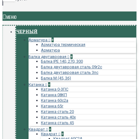
МЕНЮ
ЧЕРНЫЙ
Арматура
+
Арматура термическая
Арматура
Балка двутавровая
+
Балка IPE 140, 270, 300
Балка двутавровая сталь 09г2с
Балка двутавровая сталь 3пс
Балка М (45, 36)
Катанка
+
Катанка 0-3ПС
Катанка 08КП
Катанка 60с2а
Катанка 65г
Катанка сталь 20
Катанка сталь 40х
Катанка сталь 45
Квадрат
+
Квадрат
+
Квадрат 60С2А