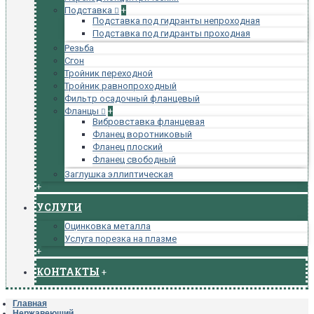
Подставка
+
Подставка под гидранты непроходная
Подставка под гидранты проходная
Резьба
Сгон
Тройник переходной
Тройник равнопроходный
Фильтр осадочный фланцевый
Фланцы
+
Вибровставка фланцевая
Фланец воротниковый
Фланец плоский
Фланец свободный
Заглушка эллиптическая
+
УСЛУГИ
Оцинковка металла
Услуга порезка на плазме
+
КОНТАКТЫ
+
Главная
Нержавеющий