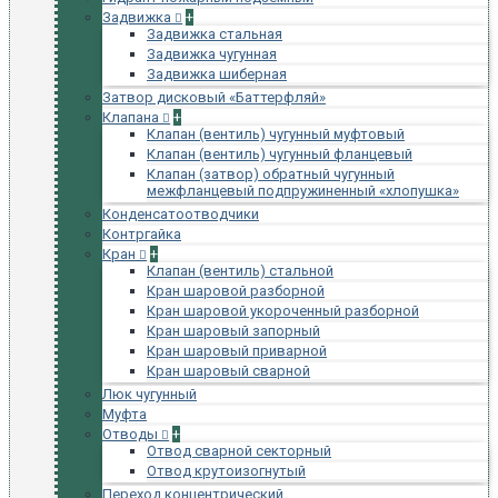
Задвижка
+
Задвижка стальная
Задвижка чугунная
Задвижка шиберная
Затвор дисковый «Баттерфляй»
Клапана
+
Клапан (вентиль) чугунный муфтовый
Клапан (вентиль) чугунный фланцевый
Клапан (затвор) обратный чугунный
межфланцевый подпружиненный «хлопушка»
Конденсатоотводчики
Контргайка
Кран
+
Клапан (вентиль) стальной
Кран шаровой разборной
Кран шаровой укороченный разборной
Кран шаровый запорный
Кран шаровый приварной
Кран шаровый сварной
Люк чугунный
Муфта
Отводы
+
Отвод сварной секторный
Отвод крутоизогнутый
Переход концентрический