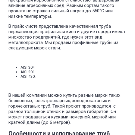
прекрасной коррозионной стойкостью, выдерживая
60
134,6
171,4
влияние агрессивных сред. Разным сортам такого
70
153,8
196
проката не страшен сильный нагрев до 550°С или
80
172,2
219,4
низкие температуры.
50
130
165,7
60
153,4
195,4
0,9
В прайс-листе представлена качественная труба
70
175,8
224
нержавеющая профильная киев и другие города имеют
80
197,3
251,4
множество предприятий, где нужен этот вид
60
172,2
219,4
металлопроката. Мы продаем профильные трубы из
70
197,8
252
1
следующих марок стали:
80
222,5
283,4
90
246,2
313,7
60
191,1
243,4
70
219,8
280
1,1
AISI 304;
80
247,6
315,4
AISI 201;
90
274,5
349,7
AISI 430.
60
209,9
267,4
70
241,8
308
1,2
80
272,7
347,4
90
302,8
385,7
В нашей компании можно купить разные марки таких
60
247,6
315,4
бесшовных, электросварных, холоднокатаных и
70
285,7
364
1,4
горячекатаных труб. Такой прокат производится с
80
322,9
411,4
разной толщиной стенок и размеров габаритов. Он
90
359,3
457,7
может продаваться кусками немерной, мерной или
70
307,7
392
кратной длины (до 6 метров).
80
348,1
443,4
1,5
90
387,5
493,7
Особенности и использование труб
100
426,1
542,8