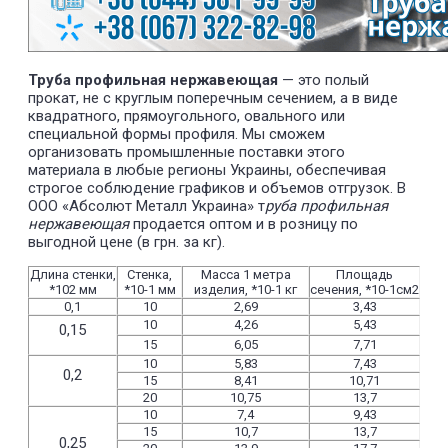
Труба профильная нержавеющая
— это полый
прокат, не с круглым поперечным сечением, а в виде
квадратного, прямоугольного, овального или
специальной формы профиля. Мы сможем
организовать промышленные поставки этого
материала в любые регионы Украины, обеспечивая
строгое соблюдение графиков и объемов отгрузок. В
ООО «Абсолют Металл Украина» т
руба профильная
нержавеющая
продается оптом и в розницу по
выгодной цене (в грн. за кг).
Длина стенки,
Стенка,
Масса 1 метра
Площадь
*102 мм
*10-1 мм
изделия, *10-1 кг
сечения, *10-1см2
0,1
10
2,69
3,43
10
4,26
5,43
0,15
15
6,05
7,71
10
5,83
7,43
0,2
15
8,41
10,71
20
10,75
13,7
10
7,4
9,43
15
10,7
13,7
0,25