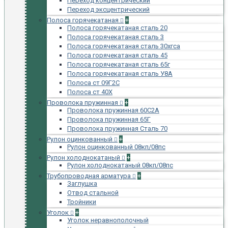
Переход концентрический
Переход эксцентрический
Полоса горячекатаная
+
Полоса горячекатаная сталь 20
Полоса горячекатаная сталь 3
Полоса горячекатаная сталь 30хгса
Полоса горячекатаная сталь 45
Полоса горячекатаная сталь 65г
Полоса горячекатаная сталь У8А
Полоса ст 09Г2С
Полоса ст 40Х
Проволока пружинная
+
Проволока пружинная 60С2А
Проволока пружинная 65Г
Проволока пружинная Сталь 70
Рулон оцинкованный
+
Рулон оцинкованный 08кп/08пс
Рулон холоднокатаный
+
Рулон холоднокатаный 08кп/08пс
Трубопроводная арматура
+
Заглушка
Отвод стальной
Тройники
Уголок
+
Уголок неравнополочный