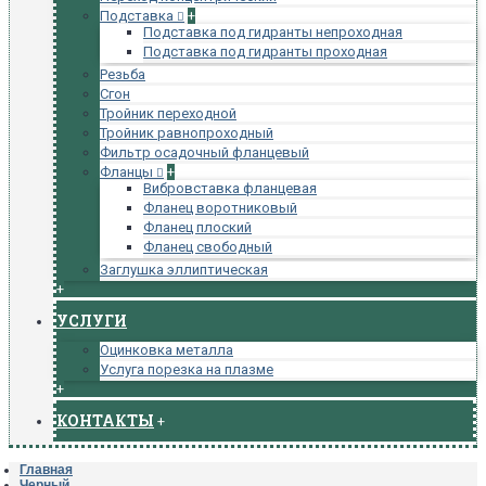
Подставка
+
Подставка под гидранты непроходная
Подставка под гидранты проходная
Резьба
Сгон
Тройник переходной
Тройник равнопроходный
Фильтр осадочный фланцевый
Фланцы
+
Вибровставка фланцевая
Фланец воротниковый
Фланец плоский
Фланец свободный
Заглушка эллиптическая
+
УСЛУГИ
Оцинковка металла
Услуга порезка на плазме
+
КОНТАКТЫ
+
Главная
Черный