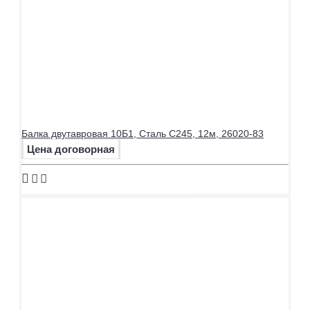
Балка двутавровая 10Б1, Сталь С245, 12м, 26020-83
Цена договорная