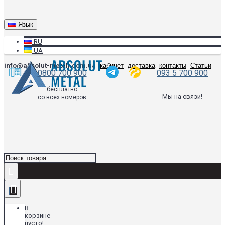
Язык
RU
UA
info@absolut-metall.com.ua
кабинет
доставка
контакты
Статьи
0800 700 900
093 5 700 900
бесплатно
Мы на связи!
со всех номеров
В
корзине
пусто!