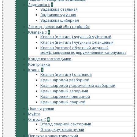
Задвижка
+
Задвижка стальная
Задвижка чугунная
Задвижка шиберная
Затвор дисковый «Баттерфляй»
Клапана
+
Клапан (вентиль) чугунный муфтовый
Клапан (вентиль) чугунный фланцевый
Клапан (затвор) обратный чугунный
межфланцевый подпружиненный «хлопушка»
Конденсатоотводчики
Контргайка
Кран
+
Клапан (вентиль) стальной
Кран шаровой разборной
Кран шаровой укороченный разборной
Кран шаровый запорный
Кран шаровый приварной
Кран шаровый сварной
Люк чугунный
Муфта
Отводы
+
Отвод сварной секторный
Отвод крутоизогнутый
Переход концентрический