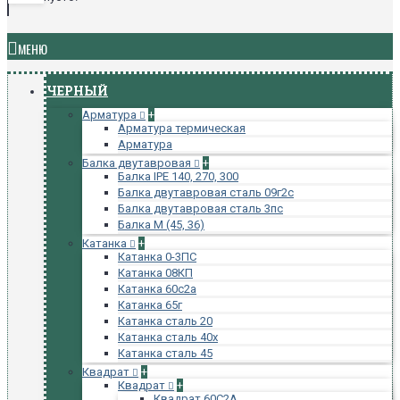
МЕНЮ
ЧЕРНЫЙ
Арматура
+
Арматура термическая
Арматура
Балка двутавровая
+
Балка IPE 140, 270, 300
Балка двутавровая сталь 09г2с
Балка двутавровая сталь 3пс
Балка М (45, 36)
Катанка
+
Катанка 0-3ПС
Катанка 08КП
Катанка 60с2а
Катанка 65г
Катанка сталь 20
Катанка сталь 40х
Катанка сталь 45
Квадрат
+
Квадрат
+
Квадрат 60С2А