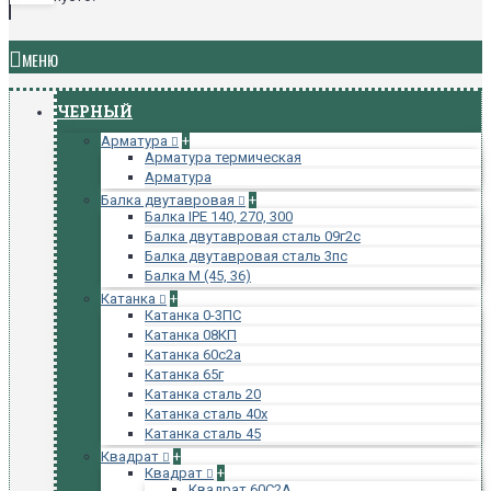
МЕНЮ
ЧЕРНЫЙ
Арматура
+
Арматура термическая
Арматура
Балка двутавровая
+
Балка IPE 140, 270, 300
Балка двутавровая сталь 09г2с
Балка двутавровая сталь 3пс
Балка М (45, 36)
Катанка
+
Катанка 0-3ПС
Катанка 08КП
Катанка 60с2а
Катанка 65г
Катанка сталь 20
Катанка сталь 40х
Катанка сталь 45
Квадрат
+
Квадрат
+
Квадрат 60С2А