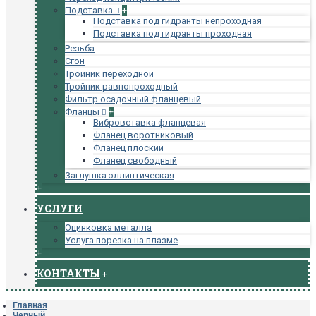
Подставка
+
Подставка под гидранты непроходная
Подставка под гидранты проходная
Резьба
Сгон
Тройник переходной
Тройник равнопроходный
Фильтр осадочный фланцевый
Фланцы
+
Вибровставка фланцевая
Фланец воротниковый
Фланец плоский
Фланец свободный
Заглушка эллиптическая
+
УСЛУГИ
Оцинковка металла
Услуга порезка на плазме
+
КОНТАКТЫ
+
Главная
Черный