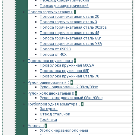
Переход концентрический
Переход эксцентрический
Полоса горячекатаная
+
Полоса горячекатаная сталь 20
Полоса горячекатаная сталь 3
Полоса горячекатаная сталь 30хгса
Полоса горячекатаная сталь 45
Полоса горячекатаная сталь 65г
Полоса горячекатаная сталь У8А
Полоса ст 09Г2С
Полоса ст 40Х
Проволока пружинная
+
Проволока пружинная 60С2А
Проволока пружинная 65Г
Проволока пружинная Сталь 70
Рулон оцинкованный
+
Рулон оцинкованный 08кп/08пс
Рулон холоднокатаный
+
Рулон холоднокатаный 08кп/08пс
Трубопроводная арматура
+
Заглушка
Отвод стальной
Тройники
Уголок
+
Уголок неравнополочный