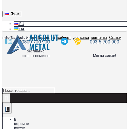
Язык
RU
UA
info@absolut-metall.com.ua
кабинет
доставка
контакты
Статьи
0800 700 900
093 5 700 900
бесплатно
Мы на связи!
со всех номеров
В
корзине
пусто!