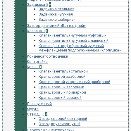
Задвижка
+
Задвижка стальная
Задвижка чугунная
Задвижка шиберная
Затвор дисковый «Баттерфляй»
Клапана
+
Клапан (вентиль) чугунный муфтовый
Клапан (вентиль) чугунный фланцевый
Клапан (затвор) обратный чугунный
межфланцевый подпружиненный «хлопушка»
Конденсатоотводчики
Контргайка
Кран
+
Клапан (вентиль) стальной
Кран шаровой разборной
Кран шаровой укороченный разборной
Кран шаровый запорный
Кран шаровый приварной
Кран шаровый сварной
Люк чугунный
Муфта
Отводы
+
Отвод сварной секторный
Отвод крутоизогнутый
Переход концентрический