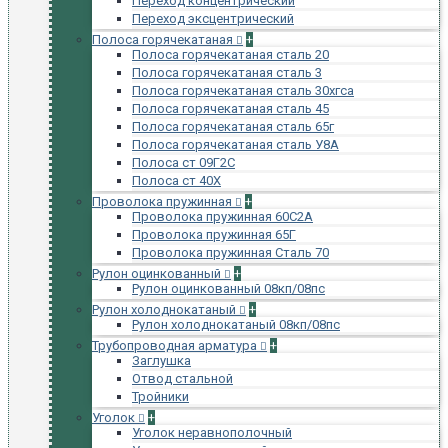
Переход концентрический
Переход эксцентрический
Полоса горячекатаная
+
Полоса горячекатаная сталь 20
Полоса горячекатаная сталь 3
Полоса горячекатаная сталь 30хгса
Полоса горячекатаная сталь 45
Полоса горячекатаная сталь 65г
Полоса горячекатаная сталь У8А
Полоса ст 09Г2С
Полоса ст 40Х
Проволока пружинная
+
Проволока пружинная 60С2А
Проволока пружинная 65Г
Проволока пружинная Сталь 70
Рулон оцинкованный
+
Рулон оцинкованный 08кп/08пс
Рулон холоднокатаный
+
Рулон холоднокатаный 08кп/08пс
Трубопроводная арматура
+
Заглушка
Отвод стальной
Тройники
Уголок
+
Уголок неравнополочный