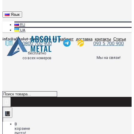
Язык
RU
UA
info@absolut-metall.com.ua
кабинет
доставка
контакты
Статьи
0800 700 900
093 5 700 900
бесплатно
Мы на связи!
со всех номеров
В
корзине
пусто!