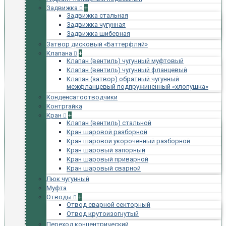
Задвижка
+
Задвижка стальная
Задвижка чугунная
Задвижка шиберная
Затвор дисковый «Баттерфляй»
Клапана
+
Клапан (вентиль) чугунный муфтовый
Клапан (вентиль) чугунный фланцевый
Клапан (затвор) обратный чугунный
межфланцевый подпружиненный «хлопушка»
Конденсатоотводчики
Контргайка
Кран
+
Клапан (вентиль) стальной
Кран шаровой разборной
Кран шаровой укороченный разборной
Кран шаровый запорный
Кран шаровый приварной
Кран шаровый сварной
Люк чугунный
Муфта
Отводы
+
Отвод сварной секторный
Отвод крутоизогнутый
Переход концентрический