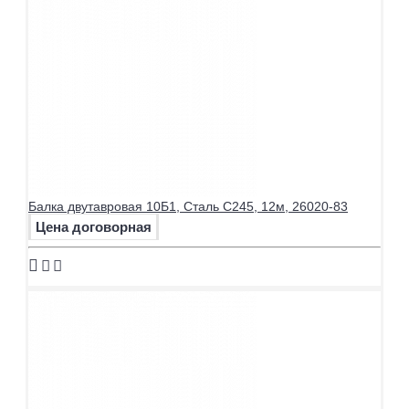
Балка двутавровая 10Б1, Сталь С245, 12м, 26020-83
Цена договорная