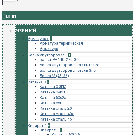
МЕНЮ
ЧЕРНЫЙ
Арматура
+
Арматура термическая
Арматура
Балка двутавровая
+
Балка IPE 140, 270, 300
Балка двутавровая сталь 09г2с
Балка двутавровая сталь 3пс
Балка М (45, 36)
Катанка
+
Катанка 0-3ПС
Катанка 08КП
Катанка 60с2а
Катанка 65г
Катанка сталь 20
Катанка сталь 40х
Катанка сталь 45
Квадрат
+
Квадрат
+
Квадрат 60С2А