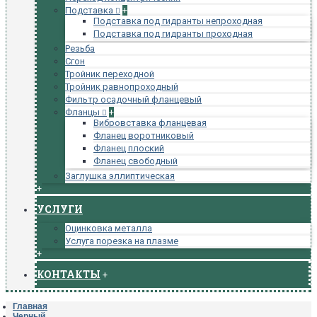
Подставка
+
Подставка под гидранты непроходная
Подставка под гидранты проходная
Резьба
Сгон
Тройник переходной
Тройник равнопроходный
Фильтр осадочный фланцевый
Фланцы
+
Вибровставка фланцевая
Фланец воротниковый
Фланец плоский
Фланец свободный
Заглушка эллиптическая
+
УСЛУГИ
Оцинковка металла
Услуга порезка на плазме
+
КОНТАКТЫ
+
Главная
Черный