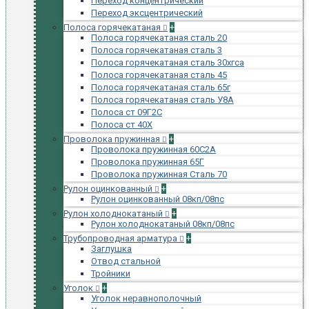
Переход концентрический
Переход эксцентрический
Полоса горячекатаная
+
Полоса горячекатаная сталь 20
Полоса горячекатаная сталь 3
Полоса горячекатаная сталь 30хгса
Полоса горячекатаная сталь 45
Полоса горячекатаная сталь 65г
Полоса горячекатаная сталь У8А
Полоса ст 09Г2С
Полоса ст 40Х
Проволока пружинная
+
Проволока пружинная 60С2А
Проволока пружинная 65Г
Проволока пружинная Сталь 70
Рулон оцинкованный
+
Рулон оцинкованный 08кп/08пс
Рулон холоднокатаный
+
Рулон холоднокатаный 08кп/08пс
Трубопроводная арматура
+
Заглушка
Отвод стальной
Тройники
Уголок
+
Уголок неравнополочный