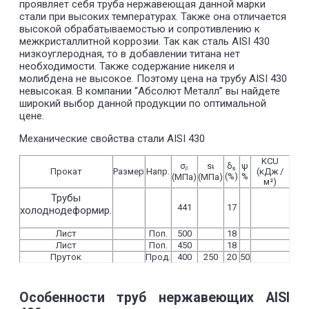
проявляет себя труба нержавеющая данной марки
стали при высоких температурах. Также она отличается
высокой обрабатываемостью и сопротивлению к
межкристаллитной коррозии. Так как сталь AISI 430
низкоуглеродная, то в добавлении титана нет
необходимости. Также содержание никеля и
молибдена не высокое. Поэтому цена на трубу AISI 430
невысокая. В компании “Абсолют Металл” вы найдете
широкий выбор данной продукции по оптимальной
цене.
Механические свойства стали AISI 430
KCU
σᵦ
sᵼ
δ₅
ψ
Прокат
Размер
Напр.
(кДж /
(%)
%
(МПа)
(МПа)
м²)
Трубы
441
17
холоднодеформир.
Лист
Поп.
500
18
Лист
Поп.
450
18
Пруток
Прод.
400
250
20
50
Особенности труб нержавеющих AISI