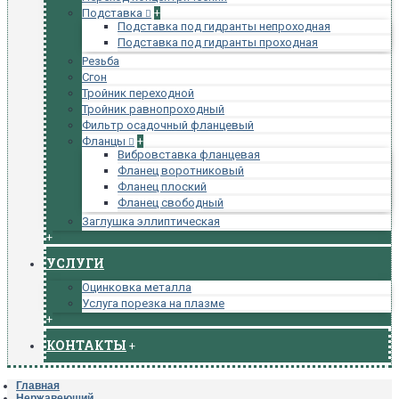
Подставка
+
Подставка под гидранты непроходная
Подставка под гидранты проходная
Резьба
Сгон
Тройник переходной
Тройник равнопроходный
Фильтр осадочный фланцевый
Фланцы
+
Вибровставка фланцевая
Фланец воротниковый
Фланец плоский
Фланец свободный
Заглушка эллиптическая
+
УСЛУГИ
Оцинковка металла
Услуга порезка на плазме
+
КОНТАКТЫ
+
Главная
Нержавеющий