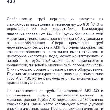
430
Особенностью труб нержавеющих является их
о
способность выдерживать температуру до 850
С. Это
определяет их как жаростойкие. Температура
о
плавления сплава - от 1425
С. Трубки бесшовные этой
марки могут использоваться в печном оборудовании и
в теплообменниках. Сфера применения труб
нержавеющих бесшовных AISI 430 очень широкие. Так
как сплав абсолютно не токсичен, имеет стойкость к
некоторым кислотам и воде, может контактировать с
пищей, - то трубы этой марки часто применяются в
химической, пищевой и медицинской промышленности.
С их помощью создается самое разное оборудование.
При низких температурах также возможно применение
труб AISI 430, но не рекомендуется их эксплуатация в
криогенных условиях.
Не отказывается от трубы нержавеющей AISI 430 и
строительная сфера, автомобилестроение и
машиностроение. Трубы AISI нержавеющие 430 отлично
свариваются. Очень часто используют метод дуговой
сварки в инертных газах. После сварки швы очищают и