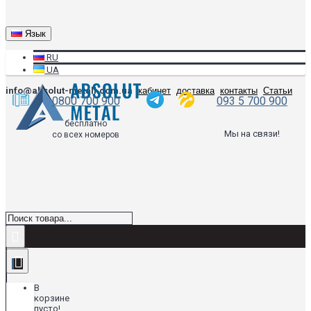
Язык
RU
UA
info@absolut-metall.com.ua
кабинет
доставка
контакты
Статьи
0800 700 900
093 5 700 900
бесплатно
Мы на связи!
со всех номеров
В
корзине
пусто!