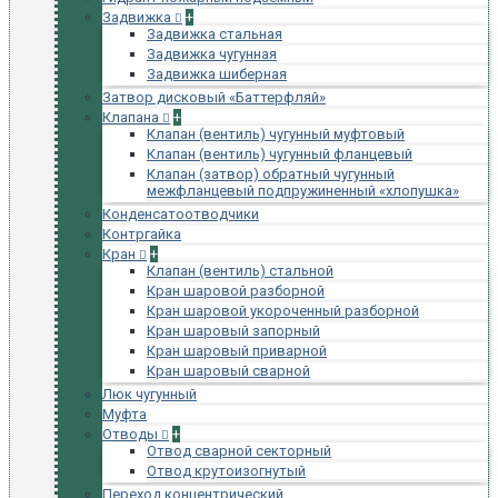
Задвижка
+
Задвижка стальная
Задвижка чугунная
Задвижка шиберная
Затвор дисковый «Баттерфляй»
Клапана
+
Клапан (вентиль) чугунный муфтовый
Клапан (вентиль) чугунный фланцевый
Клапан (затвор) обратный чугунный
межфланцевый подпружиненный «хлопушка»
Конденсатоотводчики
Контргайка
Кран
+
Клапан (вентиль) стальной
Кран шаровой разборной
Кран шаровой укороченный разборной
Кран шаровый запорный
Кран шаровый приварной
Кран шаровый сварной
Люк чугунный
Муфта
Отводы
+
Отвод сварной секторный
Отвод крутоизогнутый
Переход концентрический