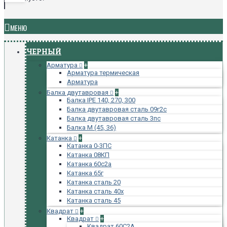
МЕНЮ
ЧЕРНЫЙ
Арматура
+
Арматура термическая
Арматура
Балка двутавровая
+
Балка IPE 140, 270, 300
Балка двутавровая сталь 09г2с
Балка двутавровая сталь 3пс
Балка М (45, 36)
Катанка
+
Катанка 0-3ПС
Катанка 08КП
Катанка 60с2а
Катанка 65г
Катанка сталь 20
Катанка сталь 40х
Катанка сталь 45
Квадрат
+
Квадрат
+
Квадрат 60С2А