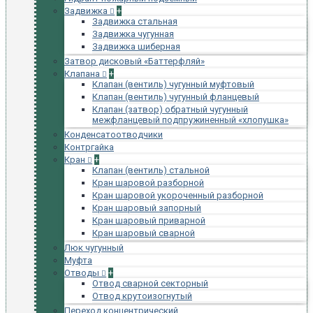
Задвижка
+
Задвижка стальная
Задвижка чугунная
Задвижка шиберная
Затвор дисковый «Баттерфляй»
Клапана
+
Клапан (вентиль) чугунный муфтовый
Клапан (вентиль) чугунный фланцевый
Клапан (затвор) обратный чугунный
межфланцевый подпружиненный «хлопушка»
Конденсатоотводчики
Контргайка
Кран
+
Клапан (вентиль) стальной
Кран шаровой разборной
Кран шаровой укороченный разборной
Кран шаровый запорный
Кран шаровый приварной
Кран шаровый сварной
Люк чугунный
Муфта
Отводы
+
Отвод сварной секторный
Отвод крутоизогнутый
Переход концентрический