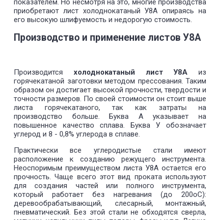
показателем. Но несмотря на это, многие производства
приобретают лист холоднокатаный У8А опираясь на
его высокую шлифуемость и недорогую стоимость.
Производство и применение листов У8А
Производится
холоднокатаный лист У8А
из
горячекатаной заготовки методом прессования. Таким
образом он достигает высокой прочности, твердости и
точности размеров. По своей стоимости он стоит выше
листа горячекатаного, так как затраты на
производство больше. Буква А указывает на
повышенное качество сплава. Буква У обозначает
углерод и 8 - 0,8% углерода в сплаве.
Практически все углеродистые стали имеют
расположение к созданию режущего инструмента.
Неоспоримым преимуществом листа У8А остается его
прочность. Чаще всего этот вид проката используют
для создания частей или полного инструмента,
который работает без нагревания (до 200оС):
деревообрабатывающий, слесарный, монтажный,
пневматический. Без этой стали не обходятся сверла,