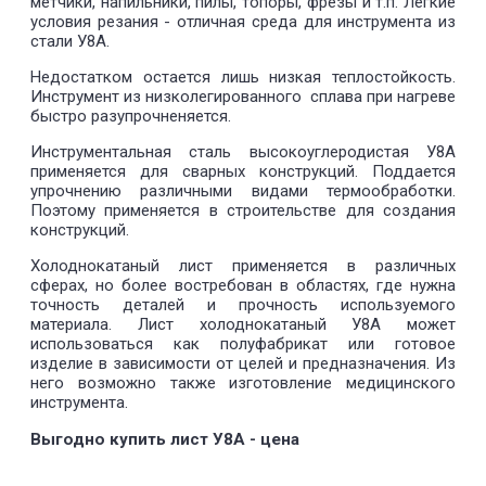
метчики, напильники, пилы, топоры, фрезы и т.п. Легкие
условия резания - отличная среда для инструмента из
стали У8А.
Недостатком остается лишь низкая теплостойкость.
Инструмент из низколегированного сплава при нагреве
быстро разупрочненяется.
Инструментальная сталь высокоуглеродистая У8А
применяется для сварных конструкций. Поддается
упрочнению различными видами термообработки.
Поэтому применяется в строительстве для создания
конструкций.
Холоднокатаный лист применяется в различных
сферах, но более востребован в областях, где нужна
точность деталей и прочность используемого
материала. Лист холоднокатаный У8А может
использоваться как полуфабрикат или готовое
изделие в зависимости от целей и предназначения. Из
него возможно также изготовление медицинского
инструмента.
Выгодно купить лист У8А - цена