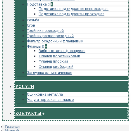
Подставка
+
Подставка под гидранты непроходная
Подставка под гидранты проходная
Резьба
Сгон
Тройник переходной
Тройник равнопроходный
Фильтр осадочный фланцевый
Фланцы
+
Вибровставка фланцевая
Фланец воротниковый
Фланец плоский
Фланец свободный
Заглушка эллиптическая
+
УСЛУГИ
Оцинковка металла
Услуга порезка на плазме
+
КОНТАКТЫ
+
Главная
Черный