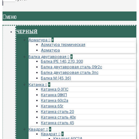
МЕНЮ
ЧЕРНЫЙ
Арматура
+
Арматура термическая
Арматура
Балка двутавровая
+
Балка IPE 140, 270, 300
Балка двутавровая сталь 09г2с
Балка двутавровая сталь 3пс
Балка М (45, 36)
Катанка
+
Катанка 0-3ПС
Катанка 08КП
Катанка 60с2а
Катанка 65г
Катанка сталь 20
Катанка сталь 40х
Катанка сталь 45
Квадрат
+
Квадрат
+
Квадрат 60С2А