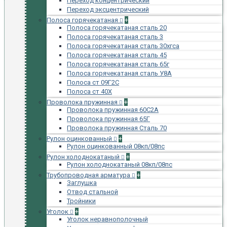
Переход концентрический
Переход эксцентрический
Полоса горячекатаная
+
Полоса горячекатаная сталь 20
Полоса горячекатаная сталь 3
Полоса горячекатаная сталь 30хгса
Полоса горячекатаная сталь 45
Полоса горячекатаная сталь 65г
Полоса горячекатаная сталь У8А
Полоса ст 09Г2С
Полоса ст 40Х
Проволока пружинная
+
Проволока пружинная 60С2А
Проволока пружинная 65Г
Проволока пружинная Сталь 70
Рулон оцинкованный
+
Рулон оцинкованный 08кп/08пс
Рулон холоднокатаный
+
Рулон холоднокатаный 08кп/08пс
Трубопроводная арматура
+
Заглушка
Отвод стальной
Тройники
Уголок
+
Уголок неравнополочный