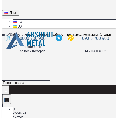
Язык
RU
UA
info@absolut-metall.com.ua
кабинет
доставка
контакты
Статьи
0800 700 900
093 5 700 900
бесплатно
Мы на связи!
со всех номеров
В
корзине
пусто!