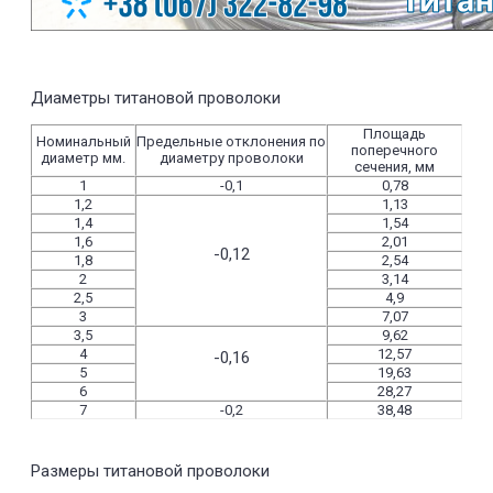
Диаметры титановой проволоки
Площадь
Номинальный
Предельные отклонения по
поперечного
диаметр мм.
диаметру проволоки
сечения, мм
1
-0,1
0,78
1,2
1,13
1,4
1,54
1,6
2,01
-0,12
1,8
2,54
2
3,14
2,5
4,9
3
7,07
3,5
9,62
4
12,57
-0,16
5
19,63
6
28,27
7
-0,2
38,48
Размеры титановой проволоки