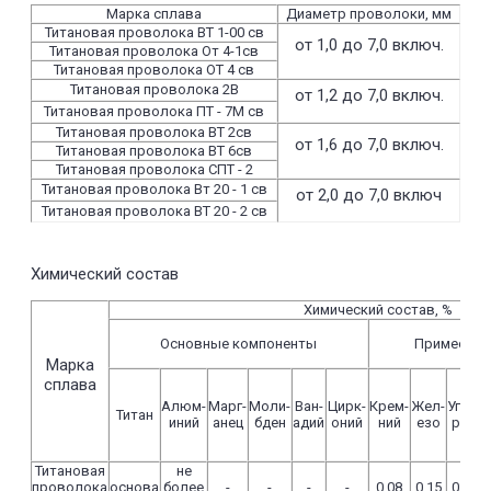
Марка сплава
Диаметр проволоки, мм
Титановая проволока ВТ 1-00 св
от 1,0 до 7,0 включ.
Титановая проволока От 4-1св
Титановая проволока ОТ 4 св
Титановая проволока 2В
от 1,2 до 7,0 включ.
Титановая проволока ПТ - 7М св
Титановая проволока ВТ 2св
от 1,6 до 7,0 включ.
Титановая проволока ВТ 6св
Титановая проволока СПТ - 2
Титановая проволока Вт 20 - 1 св
от 2,0 до 7,0 включ
Титановая проволока ВТ 20 - 2 св
Химический состав
Химический состав, %
Основные компоненты
Примеси, %
Марка
сплава
Алюм-
Марг-
Моли-
Ван-
Цирк-
Крем-
Жел-
Угле-
К
Титан
иний
анец
бден
адий
оний
ний
езо
род
Титановая
не
проволока
основа
более
-
-
-
-
0,08
0,15
0,05