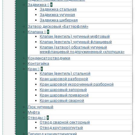
Задвижка
+
Задвижка стальная
Задвижка чугунная
Задвижка шиберная
Затвор дисковый «Баттерфляй»
Клапана
+
Клапан (вентиль) чугунный муфтовый
Клапан (вентиль) чугунный фланцевый
Клапан (затвор) обратный чугунный
межфланцевый подпружиненный «хлопушка»
Конденсатоотводчики
Контргайка
Кран
+
Клапан (вентиль) стальной
Кран шаровой разборной
Кран шаровой укороченный разборной
Кран шаровый запорный
Кран шаровый приварной
Кран шаровый сварной
Люк чугунный
Муфта
Отводы
+
Отвод сварной секторный
Отвод крутоизогнутый
Переход концентрический