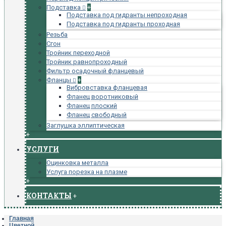
Подставка
+
Подставка под гидранты непроходная
Подставка под гидранты проходная
Резьба
Сгон
Тройник переходной
Тройник равнопроходный
Фильтр осадочный фланцевый
Фланцы
+
Вибровставка фланцевая
Фланец воротниковый
Фланец плоский
Фланец свободный
Заглушка эллиптическая
+
УСЛУГИ
Оцинковка металла
Услуга порезка на плазме
+
КОНТАКТЫ
+
Главная
Цветной