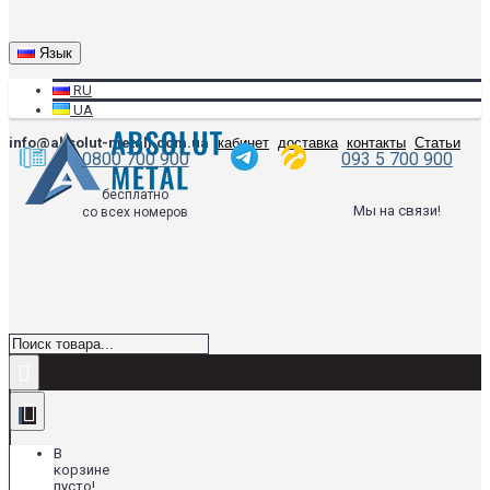
Язык
RU
UA
info@absolut-metall.com.ua
кабинет
доставка
контакты
Статьи
0800 700 900
093 5 700 900
бесплатно
Мы на связи!
со всех номеров
В
корзине
пусто!