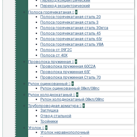
Переход концентрический
Переход эксцентрический
Полоса горячекатаная
+
Полоса горячекатаная сталь 20
Полоса горячекатаная сталь 3
Полоса горячекатаная сталь 30хгса
Полоса горячекатаная сталь 45
Полоса горячекатаная сталь 65г
Полоса горячекатаная сталь У8А
Полоса ст 09Г2С
Полоса ст 40Х
Проволока пружинная
+
Проволока пружинная 60С2А
Проволока пружинная 65Г
Проволока пружинная Сталь 70
Рулон оцинкованный
+
Рулон оцинкованный 08кп/08пс
Рулон холоднокатаный
+
Рулон холоднокатаный 08кп/08пс
Трубопроводная арматура
+
Заглушка
Отвод стальной
Тройники
Уголок
+
Уголок неравнополочный