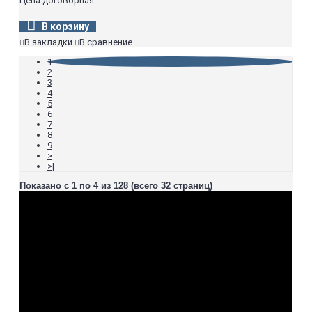
Цена договорная
В корзину
В закладки
В сравнение
1
2
3
4
5
6
7
8
9
>
>|
Показано с 1 по 4 из 128 (всего 32 страниц)