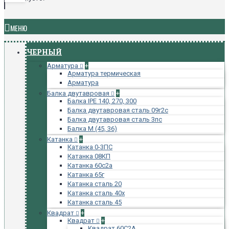
МЕНЮ
ЧЕРНЫЙ
Арматура
+
Арматура термическая
Арматура
Балка двутавровая
+
Балка IPE 140, 270, 300
Балка двутавровая сталь 09г2с
Балка двутавровая сталь 3пс
Балка М (45, 36)
Катанка
+
Катанка 0-3ПС
Катанка 08КП
Катанка 60с2а
Катанка 65г
Катанка сталь 20
Катанка сталь 40х
Катанка сталь 45
Квадрат
+
Квадрат
+
Квадрат 60С2А