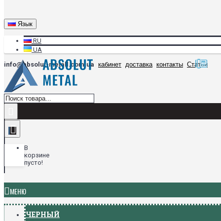
Язык
RU
UA
info@absolut-metall.com.ua
кабинет
доставка
контакты
Статьи
В
корзине
пусто!
МЕНЮ
ЧЕРНЫЙ