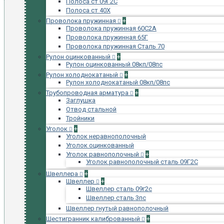
Полоса ст 09Г2С
Полоса ст 40Х
Проволока пружинная
+
Проволока пружинная 60С2А
Проволока пружинная 65Г
Проволока пружинная Сталь 70
Рулон оцинкованный
+
Рулон оцинкованный 08кп/08пс
Рулон холоднокатаный
+
Рулон холоднокатаный 08кп/08пс
Трубопроводная арматура
+
Заглушка
Отвод стальной
Тройники
Уголок
+
Уголок неравнополочный
Уголок оцинкованный
Уголок равнополочный
+
Уголок равнополочный сталь 09Г2С
Швеллера
+
Швеллер
+
Швеллер сталь 09г2с
Швеллер сталь 3пс
Швеллер гнутый равнополочный
Шестигранник калиброванный
+