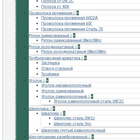
Полоса ст 09Г2С
Полоса ст 40Х
Проволока пружинная
+
Проволока пружинная 60С2А
Проволока пружинная 65Г
Проволока пружинная Сталь 70
Рулон оцинкованный
+
Рулон оцинкованный 08кп/08пс
Рулон холоднокатаный
+
Рулон холоднокатаный 08кп/08пс
Трубопроводная арматура
+
Заглушка
Отвод стальной
Тройники
Уголок
+
Уголок неравнополочный
Уголок оцинкованный
Уголок равнополочный
+
Уголок равнополочный сталь 09Г2С
Швеллера
+
Швеллер
+
Швеллер сталь 09г2с
Швеллер сталь 3пс
Швеллер гнутый равнополочный
Шестигранник калиброванный
+