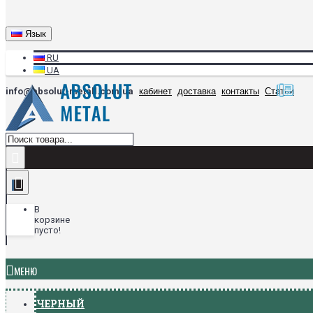
Язык
RU
UA
info@absolut-metall.com.ua
кабинет
доставка
контакты
Статьи
В
корзине
пусто!
МЕНЮ
ЧЕРНЫЙ