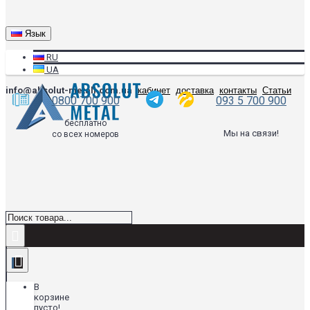
Язык
RU
UA
info@absolut-metall.com.ua
кабинет
доставка
контакты
Статьи
0800 700 900
093 5 700 900
бесплатно
Мы на связи!
со всех номеров
В
корзине
пусто!