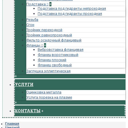
Подставка
+
Подставка под гидранты непроходная
Подставка под гидранты проходная
Резьба
Сгон
Тройник переходной
Тройник равнопроходный
Фильтр осадочный фланцевый
Фланцы
+
Вибровставка фланцевая
Фланец воротниковый
Фланец плоский
Фланец свободный
Заглушка эллиптическая
+
УСЛУГИ
Оцинковка металла
Услуга порезка на плазме
+
КОНТАКТЫ
+
Главная
Цветной