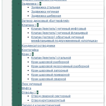
Задвижка
+
Задвижка стальная
Задвижка чугунная
Задвижка шиберная
Затвор дисковый «Баттерфляй»
Клапана
+
Клапан (вентиль) чугунный муфтовый
Клапан (вентиль) чугунный фланцевый
Клапан (затвор) обратный чугунный
межфланцевый подпружиненный «хлопушка»
Конденсатоотводчики
Контргайка
Кран
+
Клапан (вентиль) стальной
Кран шаровой разборной
Кран шаровой укороченный разборной
Кран шаровый запорный
Кран шаровый приварной
Кран шаровый сварной
Люк чугунный
Муфта
Отводы
+
Отвод сварной секторный
Отвод крутоизогнутый
Переход концентрический