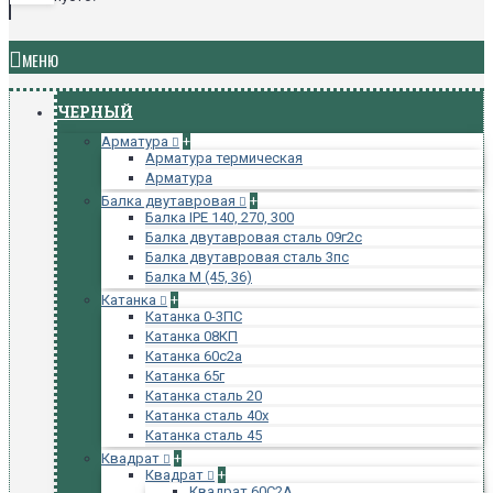
МЕНЮ
ЧЕРНЫЙ
Арматура
+
Арматура термическая
Арматура
Балка двутавровая
+
Балка IPE 140, 270, 300
Балка двутавровая сталь 09г2с
Балка двутавровая сталь 3пс
Балка М (45, 36)
Катанка
+
Катанка 0-3ПС
Катанка 08КП
Катанка 60с2а
Катанка 65г
Катанка сталь 20
Катанка сталь 40х
Катанка сталь 45
Квадрат
+
Квадрат
+
Квадрат 60С2А