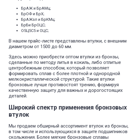
БрАЖ и БрАМц;
БрОФ и БрХ;
БрАЖзл и БрКМц;
БрБи БрОЦС;
О5Ц5С5 и ОЦС;
В нашем прайс-листе представлены втулки, с внешним
диаметром от 1500 до 60 мм.
Здесь можно приобрести оптом втулки из бронзы,
сделанные по методу литья в кокиль, либо отлитые
центробежным способом, который позволяет
формировать сплав с более плотной и однородной
мелкокристаллической структурой. Такие втулки
бронзовые лучше противостоят трению, формируя
качественную защиту для важных и дорогостоящих
деталей.
Широкий спектр применения бронзовых
втулок
Мы продаем обширный ассортимент втулок из бронзы,
в том числе и использующихся в защите подшипников
скольжения. Более мягкие бронзовые сплавы