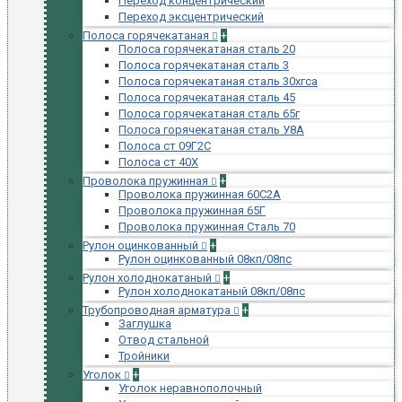
Переход концентрический
Переход эксцентрический
Полоса горячекатаная
+
Полоса горячекатаная сталь 20
Полоса горячекатаная сталь 3
Полоса горячекатаная сталь 30хгса
Полоса горячекатаная сталь 45
Полоса горячекатаная сталь 65г
Полоса горячекатаная сталь У8А
Полоса ст 09Г2С
Полоса ст 40Х
Проволока пружинная
+
Проволока пружинная 60С2А
Проволока пружинная 65Г
Проволока пружинная Сталь 70
Рулон оцинкованный
+
Рулон оцинкованный 08кп/08пс
Рулон холоднокатаный
+
Рулон холоднокатаный 08кп/08пс
Трубопроводная арматура
+
Заглушка
Отвод стальной
Тройники
Уголок
+
Уголок неравнополочный