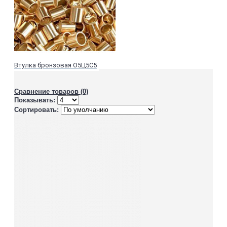
Втулка бронзовая О5Ц5С5
Сравнение товаров (0)
Показывать:
Сортировать: