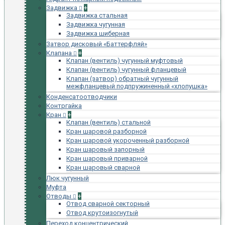
Задвижка
+
Задвижка стальная
Задвижка чугунная
Задвижка шиберная
Затвор дисковый «Баттерфляй»
Клапана
+
Клапан (вентиль) чугунный муфтовый
Клапан (вентиль) чугунный фланцевый
Клапан (затвор) обратный чугунный
межфланцевый подпружиненный «хлопушка»
Конденсатоотводчики
Контргайка
Кран
+
Клапан (вентиль) стальной
Кран шаровой разборной
Кран шаровой укороченный разборной
Кран шаровый запорный
Кран шаровый приварной
Кран шаровый сварной
Люк чугунный
Муфта
Отводы
+
Отвод сварной секторный
Отвод крутоизогнутый
Переход концентрический