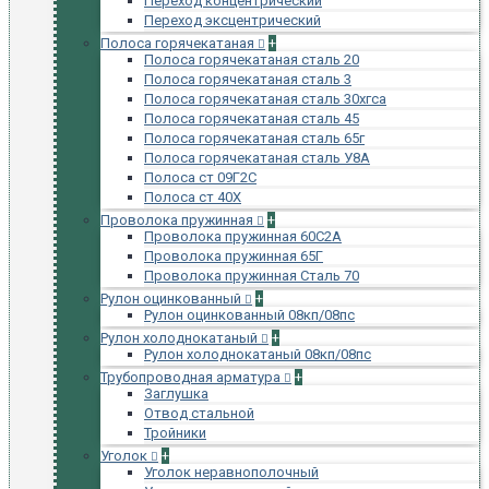
Переход концентрический
Переход эксцентрический
Полоса горячекатаная
+
Полоса горячекатаная сталь 20
Полоса горячекатаная сталь 3
Полоса горячекатаная сталь 30хгса
Полоса горячекатаная сталь 45
Полоса горячекатаная сталь 65г
Полоса горячекатаная сталь У8А
Полоса ст 09Г2С
Полоса ст 40Х
Проволока пружинная
+
Проволока пружинная 60С2А
Проволока пружинная 65Г
Проволока пружинная Сталь 70
Рулон оцинкованный
+
Рулон оцинкованный 08кп/08пс
Рулон холоднокатаный
+
Рулон холоднокатаный 08кп/08пс
Трубопроводная арматура
+
Заглушка
Отвод стальной
Тройники
Уголок
+
Уголок неравнополочный