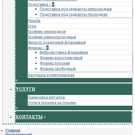
Подставка
+
Подставка под гидранты непроходная
Подставка под гидранты проходная
Резьба
Сгон
Тройник переходной
Тройник равнопроходный
Фильтр осадочный фланцевый
Фланцы
+
Вибровставка фланцевая
Фланец воротниковый
Фланец плоский
Фланец свободный
Заглушка эллиптическая
+
УСЛУГИ
Оцинковка металла
Услуга порезка на плазме
+
КОНТАКТЫ
+
Главная
Нержавеющий