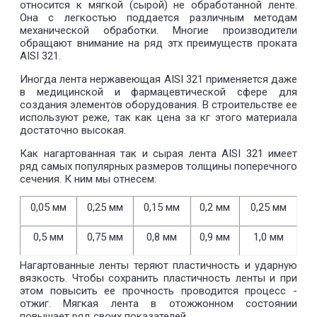
относится к мягкой (сырой) не обработанной ленте.
Она с легкостью поддается различным методам
механической обработки. Многие производители
обращают внимание на ряд этх преимуществ проката
AISI 321.
Иногда лента нержавеющая AISI 321 применяется даже
в медицинской и фармацевтической сфере для
создания элементов оборудования. В строительстве ее
используют реже, так как цена за кг этого материала
достаточно высокая.
Как нагартованная так и сырая лента AISI 321 имеет
ряд самых популярных размеров толщины поперечного
сечения. К ним мы отнесем:
0,05 мм
0,25 мм
0,15 мм
0,2 мм
0,25 мм
0,5 мм
0,75 мм
0,8 мм
0,9 мм
1,0 мм
Нагартованные ленты теряют пластичность и ударную
вязкость. Чтобы сохранить пластичность ленты и при
этом повысить ее прочность проводится процесс -
отжиг. Мягкая лента в отожжонном состоянии
повышает ряд своих показателей.