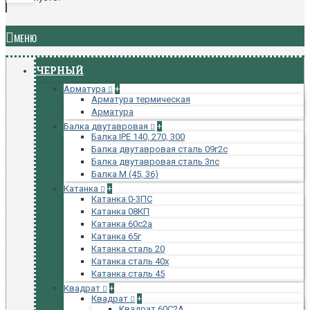
МЕНЮ
ЧЕРНЫЙ
Арматура
+
Арматура термическая
Арматура
Балка двутавровая
+
Балка IPE 140, 270, 300
Балка двутавровая сталь 09г2с
Балка двутавровая сталь 3пс
Балка М (45, 36)
Катанка
+
Катанка 0-3ПС
Катанка 08КП
Катанка 60с2а
Катанка 65г
Катанка сталь 20
Катанка сталь 40х
Катанка сталь 45
Квадрат
+
Квадрат
+
Квадрат 60С2А