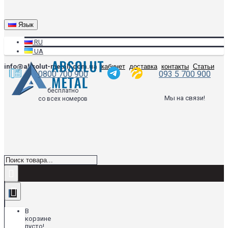
Язык
RU
UA
info@absolut-metall.com.ua
кабинет
доставка
контакты
Статьи
0800 700 900
093 5 700 900
бесплатно
Мы на связи!
со всех номеров
В
корзине
пусто!