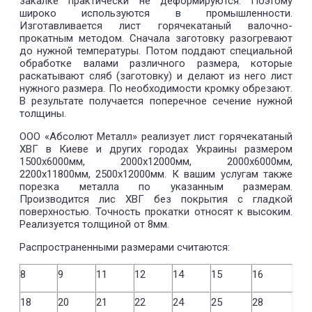
закалке практически не деформируются. Поэтому
широко используются в промышленности.
Изготавливается лист горячекатаный валочно-
прокатным методом. Сначала заготовку разогревают
до нужной температуры. Потом поддают специальной
обработке валами различного размера, которые
раскатывают сляб (заготовку) и делают из него лист
нужного размера. По необходимости кромку обрезают.
В результате получается поперечное сечение нужной
толщины.
ООО «Абсолют Металл» реализует лист горячекатаный
ХВГ в Киеве и других городах Украины размером
1500х6000мм, 2000х12000мм, 2000х6000мм,
2200х11800мм, 2500х12000мм. К вашим услугам также
порезка металла по указанным размерам.
Производится лис ХВГ без покрытия с гладкой
поверхностью. Точность прокатки относят к высоким.
Реализуется толщиной от 8мм.
Распространенными размерами считаются:
8
9
11
12
14
15
16
18
20
21
22
24
25
28