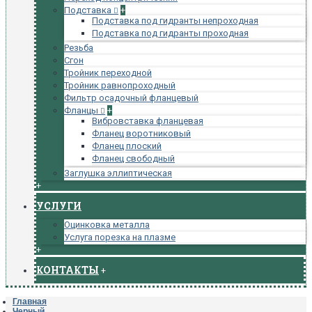
Подставка
+
Подставка под гидранты непроходная
Подставка под гидранты проходная
Резьба
Сгон
Тройник переходной
Тройник равнопроходный
Фильтр осадочный фланцевый
Фланцы
+
Вибровставка фланцевая
Фланец воротниковый
Фланец плоский
Фланец свободный
Заглушка эллиптическая
+
УСЛУГИ
Оцинковка металла
Услуга порезка на плазме
+
КОНТАКТЫ
+
Главная
Черный