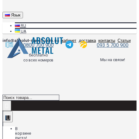
Язык
RU
UA
info@absolut-metall.com.ua
кабинет
доставка
контакты
Статьи
0800 700 900
093 5 700 900
бесплатно
Мы на связи!
со всех номеров
В
корзине
пусто!