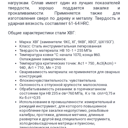
нагрузкам. Сплав имеет один из лучших показателей
твердости, хорошо поддается закалке и
прокаливаемости. Применяется также для
изготовления сверл по дереву и металлу. Твердость и
ударная вязкость составляет 61-64 HRC.
Общие характеристики стали ХВГ:
Марка: ХВГ (заменители: 9ХС, ХГ, 9ХВГ, ХВСГ, ШХ15СГ).
Класс: Сталь инструментальная легированная
Твердость материала: HB 10 -1 = 255 МПа
Температура ковки °С: начала 1070, конца 860.
Охлаждение замедленное.
Температура критических точек: Ac1 = 750 , Ac3(Acm) =
940 , Ar1 = 710 , Mn = 210
Свариваемость материала: не применяется для сварных
конструкций.
Флокеночувствительность: чувствительна.
Склонность к отпускной хрупкости: малосклонна.
Обрабатываемость резанием: в горячекатанном
состоянии при HB 235 и σв=760 МПа, К υ тв. спл=0,75 и
Кυ б.ст=0,35
Использование в промышленности: измерительный и
режущий инструмент, для которого повышенное
коробление при закалке недопустимо, резьбовые
калибры, протяжки, длинные метчики, длинные
развертки и другой вид специального инструмента,
холодновысадочные матрицы и пуансоны,
технологическая оснастка.