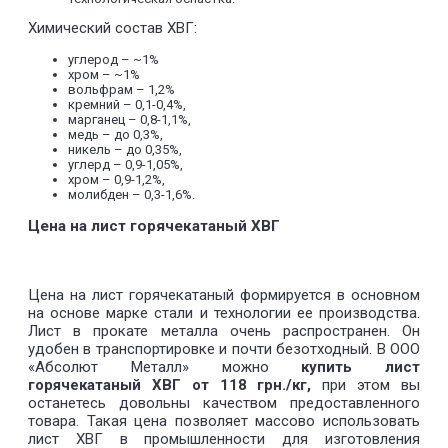
Химический состав ХВГ:
углерод – ~1%
хром – ~1%
вольфрам – 1,2%
кремний – 0,1-0,4%,
марганец – 0,8-1,1%,
медь – до 0,3%,
никель – до 0,35%,
углерд – 0,9-1,05%,
хром – 0,9-1,2%,
молибден – 0,3-1,6%.
Цена на лист горячекатаный ХВГ
Цена на лист горячекатаный формируется в основном
на основе марке стали и технологии ее производства.
Лист в прокате металла очень распространен. Он
удобен в транспортировке и почти безотходный. В ООО
«Абсолют Металл» можно
купить лист
горячекатаный ХВГ от 118 грн./кг,
при этом вы
останетесь довольны качеством предоставленного
товара. Такая цена позволяет массово использовать
лист ХВГ в промышленности для изготовления