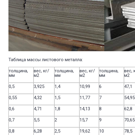
Таблица массы листового металла:
толщина,
вес, кг/
толщина,
вес, кг/
толщина,
вес, 
мм
м2
мм
м2
мм
м2
0,5
3,925
1,4
10,99
6
47,1
0,55
4,32
1,5
11,77
7
54,95
0,6
4,71
1,8
14,13
8
62,8
0,7
5,5
2
15,7
9
70,65
0,8
6,28
2,5
19,62
10
78,5