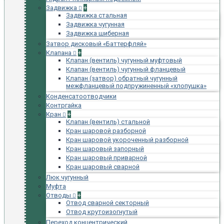
Задвижка
+
Задвижка стальная
Задвижка чугунная
Задвижка шиберная
Затвор дисковый «Баттерфляй»
Клапана
+
Клапан (вентиль) чугунный муфтовый
Клапан (вентиль) чугунный фланцевый
Клапан (затвор) обратный чугунный
межфланцевый подпружиненный «хлопушка»
Конденсатоотводчики
Контргайка
Кран
+
Клапан (вентиль) стальной
Кран шаровой разборной
Кран шаровой укороченный разборной
Кран шаровый запорный
Кран шаровый приварной
Кран шаровый сварной
Люк чугунный
Муфта
Отводы
+
Отвод сварной секторный
Отвод крутоизогнутый
Переход концентрический