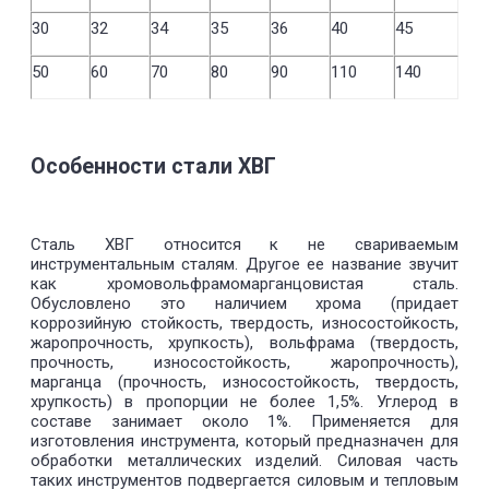
30
32
34
35
36
40
45
50
60
70
80
90
110
140
Особенности стали ХВГ
Сталь ХВГ относится к не свариваемым
инструментальным сталям. Другое ее название звучит
как хромовольфрамомарганцовистая сталь.
Обусловлено это наличием хрома (придает
коррозийную стойкость, твердость, износостойкость,
жаропрочность, хрупкость), вольфрама (твердость,
прочность, износостойкость, жаропрочность),
марганца (прочность, износостойкость, твердость,
хрупкость) в пропорции не более 1,5%. Углерод в
составе занимает около 1%. Применяется для
изготовления инструмента, который предназначен для
обработки металлических изделий. Силовая часть
таких инструментов подвергается силовым и тепловым