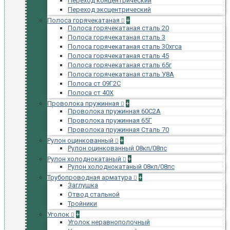
Переход концентрический
Переход эксцентрический
Полоса горячекатаная
+
Полоса горячекатаная сталь 20
Полоса горячекатаная сталь 3
Полоса горячекатаная сталь 30хгса
Полоса горячекатаная сталь 45
Полоса горячекатаная сталь 65г
Полоса горячекатаная сталь У8А
Полоса ст 09Г2С
Полоса ст 40Х
Проволока пружинная
+
Проволока пружинная 60С2А
Проволока пружинная 65Г
Проволока пружинная Сталь 70
Рулон оцинкованный
+
Рулон оцинкованный 08кп/08пс
Рулон холоднокатаный
+
Рулон холоднокатаный 08кп/08пс
Трубопроводная арматура
+
Заглушка
Отвод стальной
Тройники
Уголок
+
Уголок неравнополочный