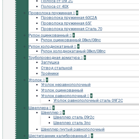
Полоса ст 09Г2С
Полоса ст 40Х
Проволока пружинная
+
Проволока пружинная 60С2А
Проволока пружинная 65Г
Проволока пружинная Сталь 70
Рулон оцинкованный
+
Рулон оцинкованный 08кп/08пс
Рулон холоднокатаный
+
Рулон холоднокатаный 08кп/08пс
Трубопроводная арматура
+
Заглушка
Отвод стальной
Тройники
Уголок
+
Уголок неравнополочный
Уголок оцинкованный
Уголок равнополочный
+
Уголок равнополочный сталь 09Г2С
Швеллера
+
Швеллер
+
Швеллер сталь 09г2с
Швеллер сталь 3пс
Швеллер гнутый равнополочный
Шестигранник калиброванный
+