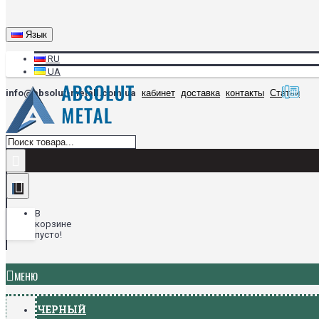
Язык
RU
UA
info@absolut-metall.com.ua
кабинет
доставка
контакты
Статьи
В
корзине
пусто!
МЕНЮ
ЧЕРНЫЙ