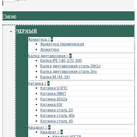
МЕНЮ
ЧЕРНЫЙ
Арматура
+
Арматура термическая
Арматура
Балка двутавровая
+
Балка IPE 140, 270, 300
Балка двутавровая сталь 09г2с
Балка двутавровая сталь 3пс
Балка М (45, 36)
Катанка
+
Катанка 0-3ПС
Катанка 08КП
Катанка 60с2а
Катанка 65г
Катанка сталь 20
Катанка сталь 40х
Катанка сталь 45
Квадрат
+
Квадрат
+
Квадрат 60С2А