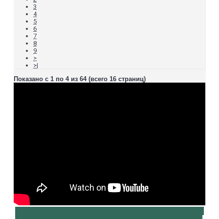
3
4
5
6
7
8
9
>
>|
Показано с 1 по 4 из 64 (всего 16 страниц)