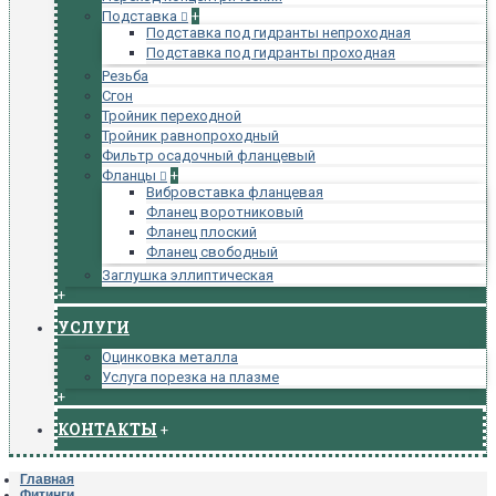
Подставка
+
Подставка под гидранты непроходная
Подставка под гидранты проходная
Резьба
Сгон
Тройник переходной
Тройник равнопроходный
Фильтр осадочный фланцевый
Фланцы
+
Вибровставка фланцевая
Фланец воротниковый
Фланец плоский
Фланец свободный
Заглушка эллиптическая
+
УСЛУГИ
Оцинковка металла
Услуга порезка на плазме
+
КОНТАКТЫ
+
Главная
Фитинги