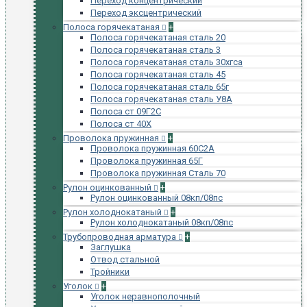
Переход концентрический
Переход эксцентрический
Полоса горячекатаная
+
Полоса горячекатаная сталь 20
Полоса горячекатаная сталь 3
Полоса горячекатаная сталь 30хгса
Полоса горячекатаная сталь 45
Полоса горячекатаная сталь 65г
Полоса горячекатаная сталь У8А
Полоса ст 09Г2С
Полоса ст 40Х
Проволока пружинная
+
Проволока пружинная 60С2А
Проволока пружинная 65Г
Проволока пружинная Сталь 70
Рулон оцинкованный
+
Рулон оцинкованный 08кп/08пс
Рулон холоднокатаный
+
Рулон холоднокатаный 08кп/08пс
Трубопроводная арматура
+
Заглушка
Отвод стальной
Тройники
Уголок
+
Уголок неравнополочный