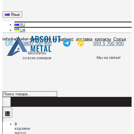
Язык
RU
UA
info@absolut-metall.com.ua
кабинет
доставка
контакты
Статьи
0800 700 900
093 5 700 900
бесплатно
Мы на связи!
со всех номеров
В
корзине
пусто!