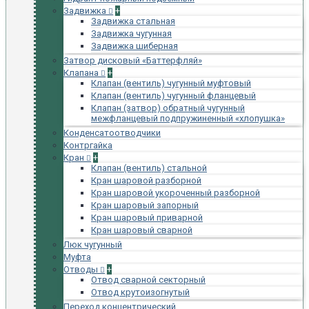
Задвижка
+
Задвижка стальная
Задвижка чугунная
Задвижка шиберная
Затвор дисковый «Баттерфляй»
Клапана
+
Клапан (вентиль) чугунный муфтовый
Клапан (вентиль) чугунный фланцевый
Клапан (затвор) обратный чугунный
межфланцевый подпружиненный «хлопушка»
Конденсатоотводчики
Контргайка
Кран
+
Клапан (вентиль) стальной
Кран шаровой разборной
Кран шаровой укороченный разборной
Кран шаровый запорный
Кран шаровый приварной
Кран шаровый сварной
Люк чугунный
Муфта
Отводы
+
Отвод сварной секторный
Отвод крутоизогнутый
Переход концентрический