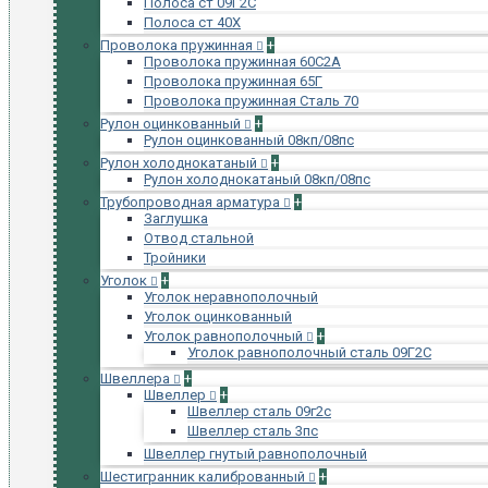
Полоса ст 09Г2С
Полоса ст 40Х
Проволока пружинная
+
Проволока пружинная 60С2А
Проволока пружинная 65Г
Проволока пружинная Сталь 70
Рулон оцинкованный
+
Рулон оцинкованный 08кп/08пс
Рулон холоднокатаный
+
Рулон холоднокатаный 08кп/08пс
Трубопроводная арматура
+
Заглушка
Отвод стальной
Тройники
Уголок
+
Уголок неравнополочный
Уголок оцинкованный
Уголок равнополочный
+
Уголок равнополочный сталь 09Г2С
Швеллера
+
Швеллер
+
Швеллер сталь 09г2с
Швеллер сталь 3пс
Швеллер гнутый равнополочный
Шестигранник калиброванный
+