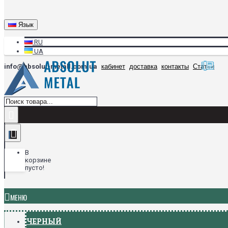
Язык
RU
UA
info@absolut-metall.com.ua
кабинет
доставка
контакты
Статьи
В
корзине
пусто!
МЕНЮ
ЧЕРНЫЙ