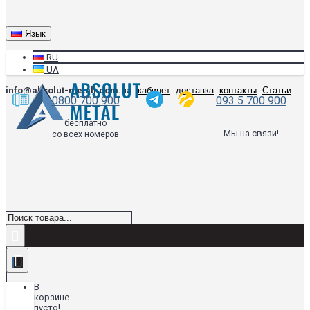
Язык
RU
UA
info@absolut-metall.com.ua
кабинет
доставка
контакты
Статьи
0800 700 900
093 5 700 900
бесплатно
Мы на связи!
со всех номеров
В
корзине
пусто!