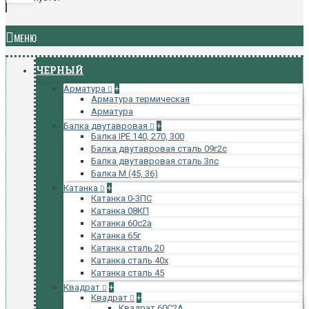
МЕНЮ
ЧЕРНЫЙ
Арматура
+
Арматура термическая
Арматура
Балка двутавровая
+
Балка IPE 140, 270, 300
Балка двутавровая сталь 09г2с
Балка двутавровая сталь 3пс
Балка М (45, 36)
Катанка
+
Катанка 0-3ПС
Катанка 08КП
Катанка 60с2а
Катанка 65г
Катанка сталь 20
Катанка сталь 40х
Катанка сталь 45
Квадрат
+
Квадрат
+
Квадрат 60С2А