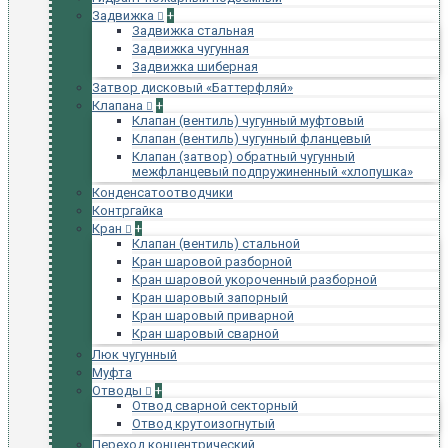
Задвижка
+
Задвижка стальная
Задвижка чугунная
Задвижка шиберная
Затвор дисковый «Баттерфляй»
Клапана
+
Клапан (вентиль) чугунный муфтовый
Клапан (вентиль) чугунный фланцевый
Клапан (затвор) обратный чугунный
межфланцевый подпружиненный «хлопушка»
Конденсатоотводчики
Контргайка
Кран
+
Клапан (вентиль) стальной
Кран шаровой разборной
Кран шаровой укороченный разборной
Кран шаровый запорный
Кран шаровый приварной
Кран шаровый сварной
Люк чугунный
Муфта
Отводы
+
Отвод сварной секторный
Отвод крутоизогнутый
Переход концентрический