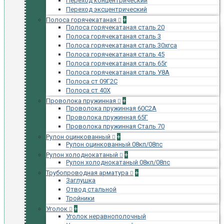
Переход концентрический
Переход эксцентрический
Полоса горячекатаная
+
Полоса горячекатаная сталь 20
Полоса горячекатаная сталь 3
Полоса горячекатаная сталь 30хгса
Полоса горячекатаная сталь 45
Полоса горячекатаная сталь 65г
Полоса горячекатаная сталь У8А
Полоса ст 09Г2С
Полоса ст 40Х
Проволока пружинная
+
Проволока пружинная 60С2А
Проволока пружинная 65Г
Проволока пружинная Сталь 70
Рулон оцинкованный
+
Рулон оцинкованный 08кп/08пс
Рулон холоднокатаный
+
Рулон холоднокатаный 08кп/08пс
Трубопроводная арматура
+
Заглушка
Отвод стальной
Тройники
Уголок
+
Уголок неравнополочный