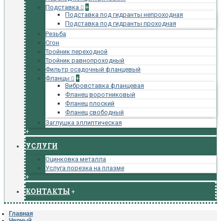
Подставка
+
Подставка под гидранты непроходная
Подставка под гидранты проходная
Резьба
Сгон
Тройник переходной
Тройник равнопроходный
Фильтр осадочный фланцевый
Фланцы
+
Вибровставка фланцевая
Фланец воротниковый
Фланец плоский
Фланец свободный
Заглушка эллиптическая
+
УСЛУГИ
Оцинковка металла
Услуга порезка на плазме
+
КОНТАКТЫ
+
Главная
Черный