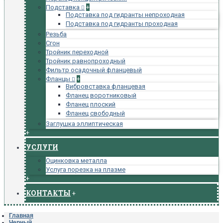
Подставка
+
Подставка под гидранты непроходная
Подставка под гидранты проходная
Резьба
Сгон
Тройник переходной
Тройник равнопроходный
Фильтр осадочный фланцевый
Фланцы
+
Вибровставка фланцевая
Фланец воротниковый
Фланец плоский
Фланец свободный
Заглушка эллиптическая
+
УСЛУГИ
Оцинковка металла
Услуга порезка на плазме
+
КОНТАКТЫ
+
Главная
Черный