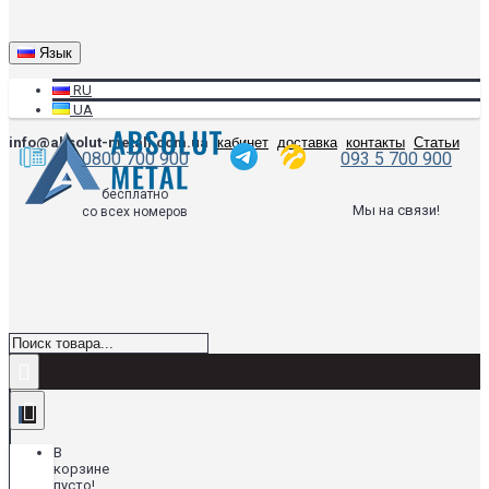
Язык
RU
UA
info@absolut-metall.com.ua
кабинет
доставка
контакты
Статьи
0800 700 900
093 5 700 900
бесплатно
Мы на связи!
со всех номеров
В
корзине
пусто!