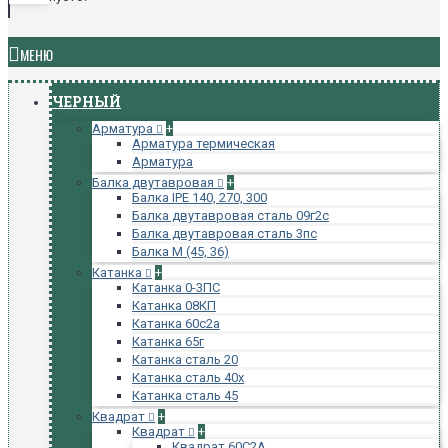
МЕНЮ
ЧЕРНЫЙ
Арматура
+
Арматура термическая
Арматура
Балка двутавровая
+
Балка IPE 140, 270, 300
Балка двутавровая сталь 09г2с
Балка двутавровая сталь 3пс
Балка М (45, 36)
Катанка
+
Катанка 0-3ПС
Катанка 08КП
Катанка 60с2а
Катанка 65г
Катанка сталь 20
Катанка сталь 40х
Катанка сталь 45
Квадрат
+
Квадрат
+
Квадрат 60С2А