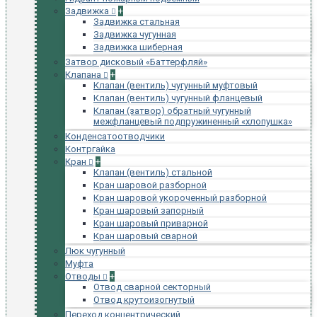
Задвижка
+
Задвижка стальная
Задвижка чугунная
Задвижка шиберная
Затвор дисковый «Баттерфляй»
Клапана
+
Клапан (вентиль) чугунный муфтовый
Клапан (вентиль) чугунный фланцевый
Клапан (затвор) обратный чугунный
межфланцевый подпружиненный «хлопушка»
Конденсатоотводчики
Контргайка
Кран
+
Клапан (вентиль) стальной
Кран шаровой разборной
Кран шаровой укороченный разборной
Кран шаровый запорный
Кран шаровый приварной
Кран шаровый сварной
Люк чугунный
Муфта
Отводы
+
Отвод сварной секторный
Отвод крутоизогнутый
Переход концентрический