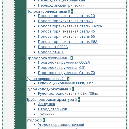
Переход концентрический
Переход эксцентрический
Полоса горячекатаная
+
Полоса горячекатаная сталь 20
Полоса горячекатаная сталь 3
Полоса горячекатаная сталь 30хгса
Полоса горячекатаная сталь 45
Полоса горячекатаная сталь 65г
Полоса горячекатаная сталь У8А
Полоса ст 09Г2С
Полоса ст 40Х
Проволока пружинная
+
Проволока пружинная 60С2А
Проволока пружинная 65Г
Проволока пружинная Сталь 70
Рулон оцинкованный
+
Рулон оцинкованный 08кп/08пс
Рулон холоднокатаный
+
Рулон холоднокатаный 08кп/08пс
Трубопроводная арматура
+
Заглушка
Отвод стальной
Тройники
Уголок
+
Уголок неравнополочный