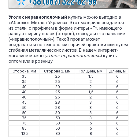
Уголок неравнополочный
купить можно выгодно в
«Абсолют Металл Украина». Этот материал создается
из стали, с профилем в форме литеры «Г», имеющего
разную ширину полок (сторон), отсюда и его название
(«неравнополочный»). Такой прокат может
создаваться по технологии горячей прокатки или путем
сгибания металлических листов. В нашем интернет-
магазине можно
уголок неравнополочный
купить
оптом или в розницу.
Сторона, мм
Сторона 2, мм
Толщина, мм
Длина, м
35
25
1,5
6
35
25
2
6
40
20
2
6
40
25
1,5
6
40
25
2
6
45
28
3
6
50
28
3
6
50
30
3
6
75
50
3
6
75
50
5
6
85
50
5
6
125
80
8
6