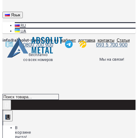
Язык
RU
UA
info@absolut-metall.com.ua
кабинет
доставка
контакты
Статьи
0800 700 900
093 5 700 900
бесплатно
Мы на связи!
со всех номеров
В
корзине
пусто!