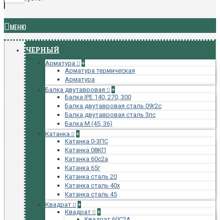
МЕНЮ
ЧЕРНЫЙ
Арматура
+
Арматура термическая
Арматура
Балка двутавровая
+
Балка IPE 140, 270, 300
Балка двутавровая сталь 09г2с
Балка двутавровая сталь 3пс
Балка М (45, 36)
Катанка
+
Катанка 0-3ПС
Катанка 08КП
Катанка 60с2а
Катанка 65г
Катанка сталь 20
Катанка сталь 40х
Катанка сталь 45
Квадрат
+
Квадрат
+
Квадрат 60С2А