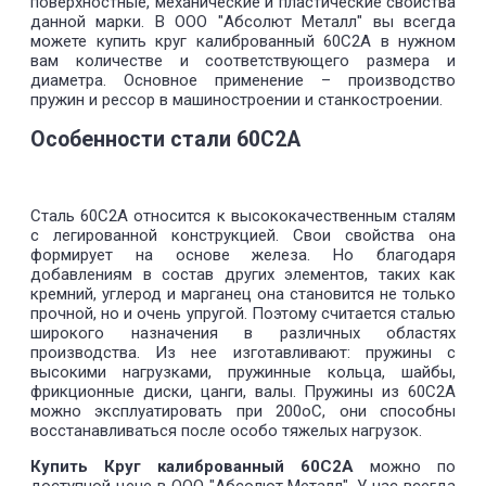
поверхностные, механические и пластические свойства
данной марки. В ООО "Абсолют Металл" вы всегда
можете купить круг калиброванный 60C2А в нужном
вам количестве и соответствующего размера и
диаметра. Основное применение – производство
пружин и рессор в машиностроении и станкостроении.
Особенности стали 60С2А
Сталь 60С2А относится к высококачественным сталям
с легированной конструкцией. Свои свойства она
формирует на основе железа. Но благодаря
добавлениям в состав других элементов, таких как
кремний, углерод и марганец она становится не только
прочной, но и очень упругой. Поэтому считается сталью
широкого назначения в различных областях
производства. Из нее изготавливают: пружины с
высокими нагрузками, пружинные кольца, шайбы,
фрикционные диски, цанги, валы. Пружины из 60С2А
можно эксплуатировать при 200оС, они способны
восстанавливаться после особо тяжелых нагрузок.
Купить Круг калиброванный 60C2А
можно по