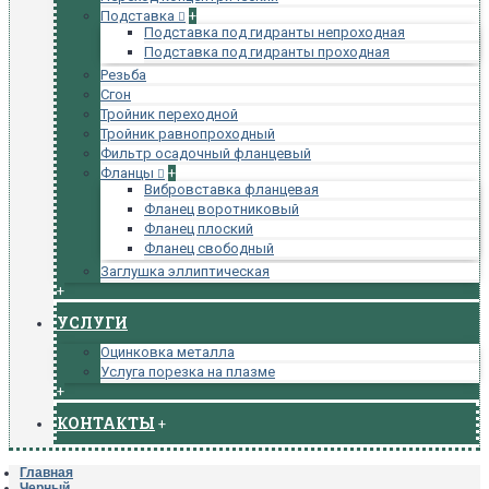
Подставка
+
Подставка под гидранты непроходная
Подставка под гидранты проходная
Резьба
Сгон
Тройник переходной
Тройник равнопроходный
Фильтр осадочный фланцевый
Фланцы
+
Вибровставка фланцевая
Фланец воротниковый
Фланец плоский
Фланец свободный
Заглушка эллиптическая
+
УСЛУГИ
Оцинковка металла
Услуга порезка на плазме
+
КОНТАКТЫ
+
Главная
Черный