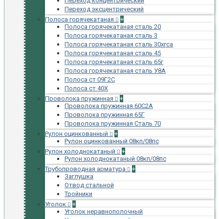
Переход концентрический
Переход эксцентрический
Полоса горячекатаная
+
Полоса горячекатаная сталь 20
Полоса горячекатаная сталь 3
Полоса горячекатаная сталь 30хгса
Полоса горячекатаная сталь 45
Полоса горячекатаная сталь 65г
Полоса горячекатаная сталь У8А
Полоса ст 09Г2С
Полоса ст 40Х
Проволока пружинная
+
Проволока пружинная 60С2А
Проволока пружинная 65Г
Проволока пружинная Сталь 70
Рулон оцинкованный
+
Рулон оцинкованный 08кп/08пс
Рулон холоднокатаный
+
Рулон холоднокатаный 08кп/08пс
Трубопроводная арматура
+
Заглушка
Отвод стальной
Тройники
Уголок
+
Уголок неравнополочный