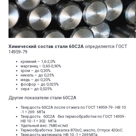
Химический состав стали 60С2А
определяется ГОСТ
14959-79
кремний – 1,6-2,0%
марганец – 0,60-0,90%
хром – до 0,30%
никель – до 0,25%
медь – до 0,20%
фосфор – до 0,025%
сера – до 0,025%
Другие показатели стали 60С2А
Твердость 60С2А после отжига по ГОСТ 14959-79 - HB 10
-1 = 269 МПа
Твердость 60С2А без термообработки по ГОСТ 14959 -
HB 10 -1 = 302 МПа
Удельный вес: 7680 кг/м3
Термообработка: Закалка 870oC, масло, Отпуск 420oC.
Твердость материала: HB 10 -1 = 269 МПа