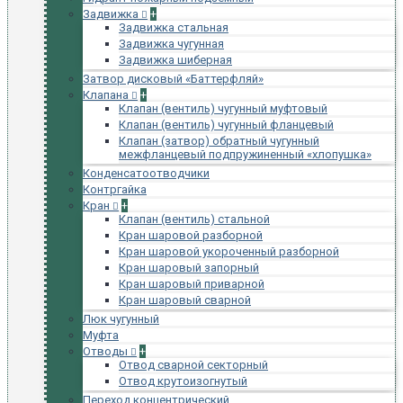
Задвижка
+
Задвижка стальная
Задвижка чугунная
Задвижка шиберная
Затвор дисковый «Баттерфляй»
Клапана
+
Клапан (вентиль) чугунный муфтовый
Клапан (вентиль) чугунный фланцевый
Клапан (затвор) обратный чугунный
межфланцевый подпружиненный «хлопушка»
Конденсатоотводчики
Контргайка
Кран
+
Клапан (вентиль) стальной
Кран шаровой разборной
Кран шаровой укороченный разборной
Кран шаровый запорный
Кран шаровый приварной
Кран шаровый сварной
Люк чугунный
Муфта
Отводы
+
Отвод сварной секторный
Отвод крутоизогнутый
Переход концентрический