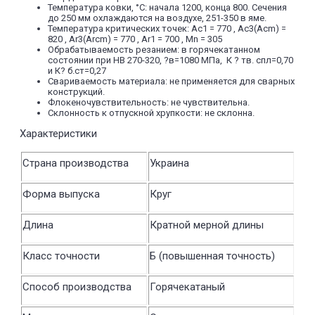
Температура ковки, °С: начала 1200, конца 800. Сечения
до 250 мм охлаждаются на воздухе, 251-350 в яме.
Температура критических точек: Ac1 = 770 , Ac3(Acm) =
820 , Ar3(Arcm) = 770 , Ar1 = 700 , Mn = 305
Обрабатываемость резанием: в горячекатанном
состоянии при HB 270-320, ?в=1080 МПа, К ? тв. спл=0,70
и К? б.ст=0,27
Свариваемость материала: не применяется для сварных
конструкций.
Флокеночувствительность: не чувствительна.
Склонность к отпускной хрупкости: не склонна.
Характеристики
Страна производства
Украина
Форма выпуска
Круг
Длина
Кратной мерной длины
Класс точности
Б (повышенная точность)
Способ производства
Горячекатаный