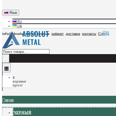
Язык
RU
UA
info@absolut-metall.com.ua
кабинет
доставка
контакты
Статьи
В
корзине
пусто!
МЕНЮ
ЧЕРНЫЙ