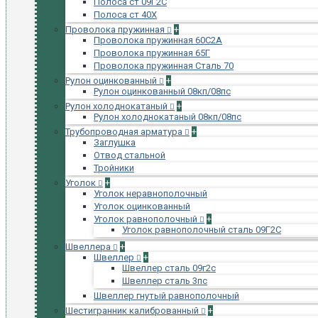
Полоса ст 09Г2С
Полоса ст 40Х
Проволока пружинная
+
Проволока пружинная 60С2А
Проволока пружинная 65Г
Проволока пружинная Сталь 70
Рулон оцинкованный
+
Рулон оцинкованный 08кп/08пс
Рулон холоднокатаный
+
Рулон холоднокатаный 08кп/08пс
Трубопроводная арматура
+
Заглушка
Отвод стальной
Тройники
Уголок
+
Уголок неравнополочный
Уголок оцинкованный
Уголок равнополочный
+
Уголок равнополочный сталь 09Г2С
Швеллера
+
Швеллер
+
Швеллер сталь 09г2с
Швеллер сталь 3пс
Швеллер гнутый равнополочный
Шестигранник калиброванный
+