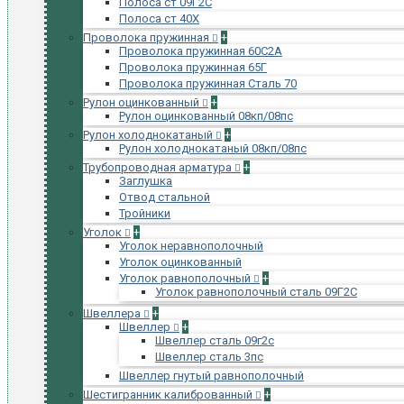
Полоса ст 09Г2С
Полоса ст 40Х
Проволока пружинная
+
Проволока пружинная 60С2А
Проволока пружинная 65Г
Проволока пружинная Сталь 70
Рулон оцинкованный
+
Рулон оцинкованный 08кп/08пс
Рулон холоднокатаный
+
Рулон холоднокатаный 08кп/08пс
Трубопроводная арматура
+
Заглушка
Отвод стальной
Тройники
Уголок
+
Уголок неравнополочный
Уголок оцинкованный
Уголок равнополочный
+
Уголок равнополочный сталь 09Г2С
Швеллера
+
Швеллер
+
Швеллер сталь 09г2с
Швеллер сталь 3пс
Швеллер гнутый равнополочный
Шестигранник калиброванный
+