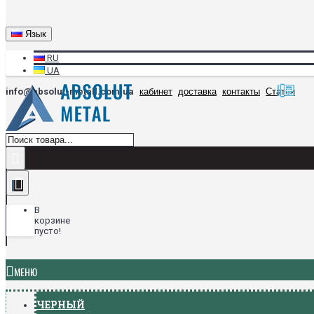
Язык
RU
UA
info@absolut-metall.com.ua
кабинет
доставка
контакты
Статьи
В
корзине
пусто!
МЕНЮ
ЧЕРНЫЙ