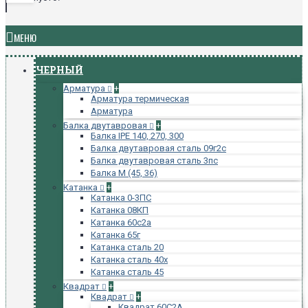
МЕНЮ
ЧЕРНЫЙ
Арматура
+
Арматура термическая
Арматура
Балка двутавровая
+
Балка IPE 140, 270, 300
Балка двутавровая сталь 09г2с
Балка двутавровая сталь 3пс
Балка М (45, 36)
Катанка
+
Катанка 0-3ПС
Катанка 08КП
Катанка 60с2а
Катанка 65г
Катанка сталь 20
Катанка сталь 40х
Катанка сталь 45
Квадрат
+
Квадрат
+
Квадрат 60С2А