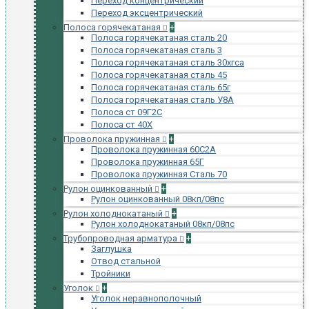
Переход концентрический
Переход эксцентрический
Полоса горячекатаная
+
Полоса горячекатаная сталь 20
Полоса горячекатаная сталь 3
Полоса горячекатаная сталь 30хгса
Полоса горячекатаная сталь 45
Полоса горячекатаная сталь 65г
Полоса горячекатаная сталь У8А
Полоса ст 09Г2С
Полоса ст 40Х
Проволока пружинная
+
Проволока пружинная 60С2А
Проволока пружинная 65Г
Проволока пружинная Сталь 70
Рулон оцинкованный
+
Рулон оцинкованный 08кп/08пс
Рулон холоднокатаный
+
Рулон холоднокатаный 08кп/08пс
Трубопроводная арматура
+
Заглушка
Отвод стальной
Тройники
Уголок
+
Уголок неравнополочный