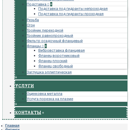
Подставка
+
Подставка под гидранты непроходная
Подставка под гидранты проходная
Резьба
Сгон
Тройник переходной
Тройник равнопроходный
Фильтр осадочный фланцевый
Фланцы
+
Вибровставка фланцевая
Фланец воротниковый
Фланец плоский
Фланец свободный
Заглушка эллиптическая
+
УСЛУГИ
Оцинковка металла
Услуга порезка на плазме
+
КОНТАКТЫ
+
Главная
Фитинги