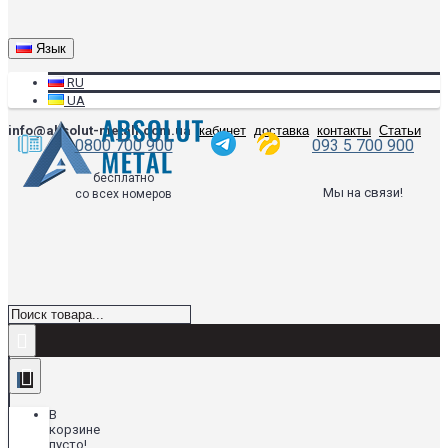
Язык
RU
UA
info@absolut-metall.com.ua
кабинет
доставка
контакты
Статьи
0800 700 900
093 5 700 900
бесплатно
Мы на связи!
со всех номеров
В
корзине
пусто!