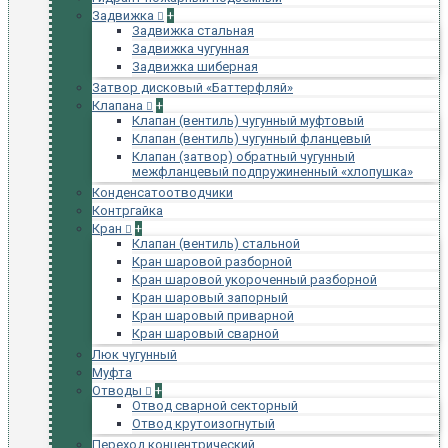
Задвижка
+
Задвижка стальная
Задвижка чугунная
Задвижка шиберная
Затвор дисковый «Баттерфляй»
Клапана
+
Клапан (вентиль) чугунный муфтовый
Клапан (вентиль) чугунный фланцевый
Клапан (затвор) обратный чугунный
межфланцевый подпружиненный «хлопушка»
Конденсатоотводчики
Контргайка
Кран
+
Клапан (вентиль) стальной
Кран шаровой разборной
Кран шаровой укороченный разборной
Кран шаровый запорный
Кран шаровый приварной
Кран шаровый сварной
Люк чугунный
Муфта
Отводы
+
Отвод сварной секторный
Отвод крутоизогнутый
Переход концентрический