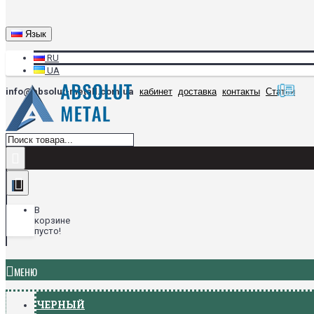
Язык
RU
UA
info@absolut-metall.com.ua
кабинет
доставка
контакты
Статьи
В
корзине
пусто!
МЕНЮ
ЧЕРНЫЙ