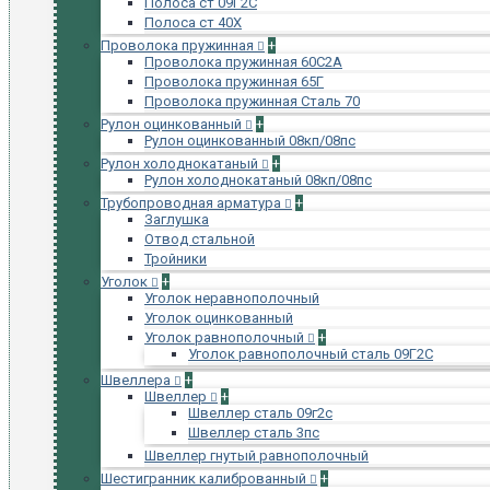
Полоса ст 09Г2С
Полоса ст 40Х
Проволока пружинная
+
Проволока пружинная 60С2А
Проволока пружинная 65Г
Проволока пружинная Сталь 70
Рулон оцинкованный
+
Рулон оцинкованный 08кп/08пс
Рулон холоднокатаный
+
Рулон холоднокатаный 08кп/08пс
Трубопроводная арматура
+
Заглушка
Отвод стальной
Тройники
Уголок
+
Уголок неравнополочный
Уголок оцинкованный
Уголок равнополочный
+
Уголок равнополочный сталь 09Г2С
Швеллера
+
Швеллер
+
Швеллер сталь 09г2с
Швеллер сталь 3пс
Швеллер гнутый равнополочный
Шестигранник калиброванный
+