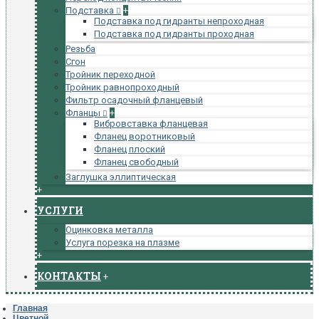
Подставка
+
Подставка под гидранты непроходная
Подставка под гидранты проходная
Резьба
Сгон
Тройник переходной
Тройник равнопроходный
Фильтр осадочный фланцевый
Фланцы
+
Вибровставка фланцевая
Фланец воротниковый
Фланец плоский
Фланец свободный
Заглушка эллиптическая
+
УСЛУГИ
Оцинковка металла
Услуга порезка на плазме
+
КОНТАКТЫ
+
Главная
Цветной