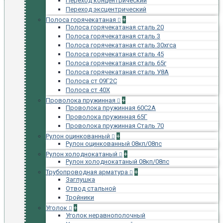
Переход концентрический
Переход эксцентрический
Полоса горячекатаная
+
Полоса горячекатаная сталь 20
Полоса горячекатаная сталь 3
Полоса горячекатаная сталь 30хгса
Полоса горячекатаная сталь 45
Полоса горячекатаная сталь 65г
Полоса горячекатаная сталь У8А
Полоса ст 09Г2С
Полоса ст 40Х
Проволока пружинная
+
Проволока пружинная 60С2А
Проволока пружинная 65Г
Проволока пружинная Сталь 70
Рулон оцинкованный
+
Рулон оцинкованный 08кп/08пс
Рулон холоднокатаный
+
Рулон холоднокатаный 08кп/08пс
Трубопроводная арматура
+
Заглушка
Отвод стальной
Тройники
Уголок
+
Уголок неравнополочный