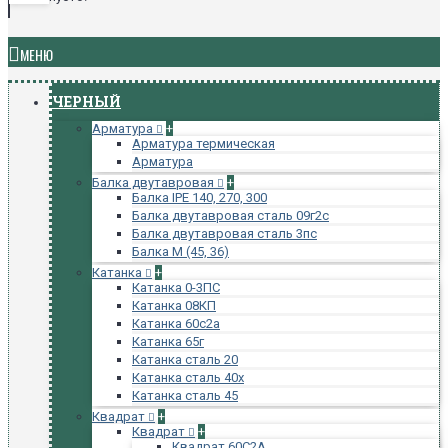
МЕНЮ
ЧЕРНЫЙ
Арматура
+
Арматура термическая
Арматура
Балка двутавровая
+
Балка IPE 140, 270, 300
Балка двутавровая сталь 09г2с
Балка двутавровая сталь 3пс
Балка М (45, 36)
Катанка
+
Катанка 0-3ПС
Катанка 08КП
Катанка 60с2а
Катанка 65г
Катанка сталь 20
Катанка сталь 40х
Катанка сталь 45
Квадрат
+
Квадрат
+
Квадрат 60С2А