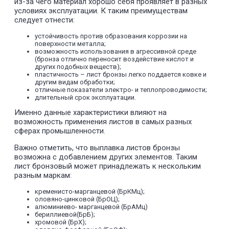
из-за чего материал хорошо себя проявляет в разных
условиях эксплуатации. К таким преимуществам
следует отнести:
устойчивость против образования коррозии на
поверхности металла;
возможность использования в агрессивной среде
(бронза отлично переносит воздействие кислот и
других подобных веществ);
пластичность – лист бронзы легко поддается ковке и
другим видам обработки;
отличные показатели электро- и теплопроводимости;
длительный срок эксплуатации.
Именно данные характеристики влияют на
возможность применения листов в самых разных
сферах промышленности.
Важно отметить, что выплавка листов бронзы
возможна с добавлением других элементов. Таким
лист бронзовый может принадлежать к нескольким
разным маркам:
кременисто-марганцевой (БрКМц);
оловяно-цинковой (БрОЦ);
алюминиево- марганцевой (БрАМц)
бериллиевой(БрБ);
хромовой (БрХ);