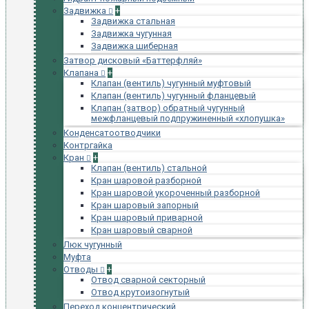
Задвижка
+
Задвижка стальная
Задвижка чугунная
Задвижка шиберная
Затвор дисковый «Баттерфляй»
Клапана
+
Клапан (вентиль) чугунный муфтовый
Клапан (вентиль) чугунный фланцевый
Клапан (затвор) обратный чугунный
межфланцевый подпружиненный «хлопушка»
Конденсатоотводчики
Контргайка
Кран
+
Клапан (вентиль) стальной
Кран шаровой разборной
Кран шаровой укороченный разборной
Кран шаровый запорный
Кран шаровый приварной
Кран шаровый сварной
Люк чугунный
Муфта
Отводы
+
Отвод сварной секторный
Отвод крутоизогнутый
Переход концентрический