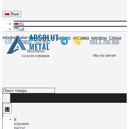
Язык
RU
UA
info@absolut-metall.com.ua
кабинет
доставка
контакты
Статьи
0800 700 900
093 5 700 900
бесплатно
Мы на связи!
со всех номеров
В
корзине
пусто!