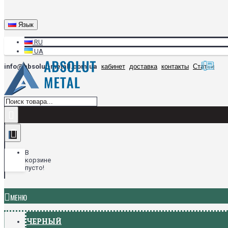
Язык
RU
UA
info@absolut-metall.com.ua
кабинет
доставка
контакты
Статьи
В
корзине
пусто!
МЕНЮ
ЧЕРНЫЙ