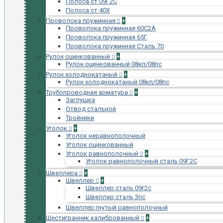
Полоса ст 09Г2С
Полоса ст 40Х
Проволока пружинная
+
Проволока пружинная 60С2А
Проволока пружинная 65Г
Проволока пружинная Сталь 70
Рулон оцинкованный
+
Рулон оцинкованный 08кп/08пс
Рулон холоднокатаный
+
Рулон холоднокатаный 08кп/08пс
Трубопроводная арматура
+
Заглушка
Отвод стальной
Тройники
Уголок
+
Уголок неравнополочный
Уголок оцинкованный
Уголок равнополочный
+
Уголок равнополочный сталь 09Г2С
Швеллера
+
Швеллер
+
Швеллер сталь 09г2с
Швеллер сталь 3пс
Швеллер гнутый равнополочный
Шестигранник калиброванный
+