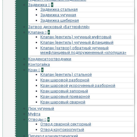
Задвижка
+
Задвижка стальная
Задвижка чугунная
Задвижка шиберная
Затвор дисковый «Баттерфляй»
Клапана
+
Клапан (вентиль) чугунный муфтовый
Клапан (вентиль) чугунный фланцевый
Клапан (затвор) обратный чугунный
межфланцевый подпружиненный «хлопушка»
Конденсатоотводчики
Контргайка
Кран
+
Клапан (вентиль) стальной
Кран шаровой разборной
Кран шаровой укороченный разборной
Кран шаровый запорный
Кран шаровый приварной
Кран шаровый сварной
Люк чугунный
Муфта
Отводы
+
Отвод сварной секторный
Отвод крутоизогнутый
Переход концентрический