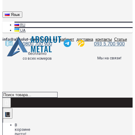
Язык
RU
UA
info@absolut-metall.com.ua
кабинет
доставка
контакты
Статьи
0800 700 900
093 5 700 900
бесплатно
Мы на связи!
со всех номеров
В
корзине
пусто!