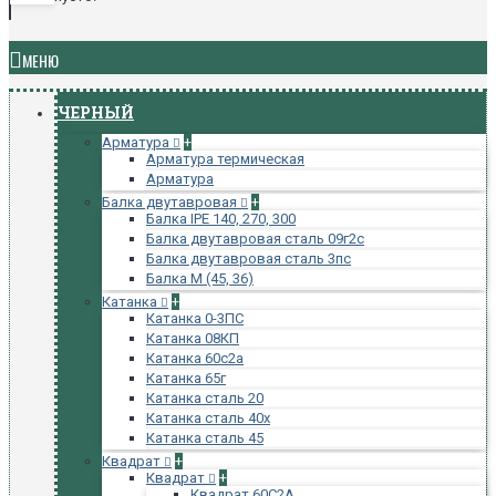
МЕНЮ
ЧЕРНЫЙ
Арматура
+
Арматура термическая
Арматура
Балка двутавровая
+
Балка IPE 140, 270, 300
Балка двутавровая сталь 09г2с
Балка двутавровая сталь 3пс
Балка М (45, 36)
Катанка
+
Катанка 0-3ПС
Катанка 08КП
Катанка 60с2а
Катанка 65г
Катанка сталь 20
Катанка сталь 40х
Катанка сталь 45
Квадрат
+
Квадрат
+
Квадрат 60С2А