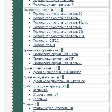
Переход концентрический
Переход эксцентрический
Полоса горячекатаная
+
Полоса горячекатаная сталь 20
Полоса горячекатаная сталь 3
Полоса горячекатаная сталь 30хгса
Полоса горячекатаная сталь 45
Полоса горячекатаная сталь 65г
Полоса горячекатаная сталь У8А
Полоса ст 09Г2С
Полоса ст 40Х
Проволока пружинная
+
Проволока пружинная 60С2А
Проволока пружинная 65Г
Проволока пружинная Сталь 70
Рулон оцинкованный
+
Рулон оцинкованный 08кп/08пс
Рулон холоднокатаный
+
Рулон холоднокатаный 08кп/08пс
Трубопроводная арматура
+
Заглушка
Отвод стальной
Тройники
Уголок
+
Уголок неравнополочный