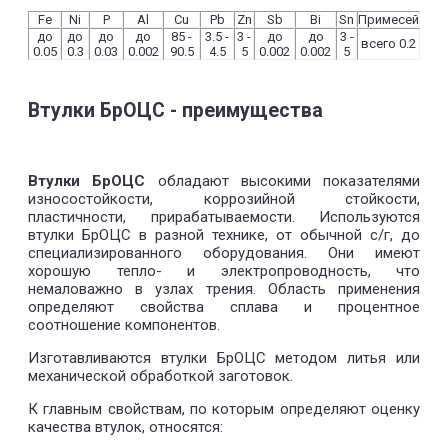
Fe
Ni
P
Al
Cu
Pb
Zn
Sb
Bi
Sn
Примесей
до
до
до
до
85 -
3.5 -
3 -
до
до
3 -
всего 0.2
0.05
0.3
0.03
0.002
90.5
4.5
5
0.002
0.002
5
Втулки БрОЦС - преимущества
Втулки БрОЦС
обладают высокими показателями
износостойкости, коррозийной стойкости,
пластичности, прирабатываемости. Используются
втулки БрОЦС в разной технике, от обычной с/г, до
специализированного оборудования. Они имеют
хорошую тепло- и электропроводность, что
немаловажно в узлах трения. Область применения
определяют свойства сплава и процентное
соотношение компонентов.
Изготавливаются втулки БрОЦС методом литья или
механической обработкой заготовок.
К главным свойствам, по которым определяют оценку
качества втулок, относятся: