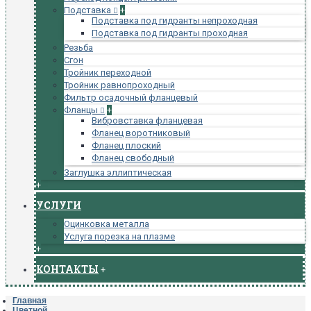
Подставка
+
Подставка под гидранты непроходная
Подставка под гидранты проходная
Резьба
Сгон
Тройник переходной
Тройник равнопроходный
Фильтр осадочный фланцевый
Фланцы
+
Вибровставка фланцевая
Фланец воротниковый
Фланец плоский
Фланец свободный
Заглушка эллиптическая
+
УСЛУГИ
Оцинковка металла
Услуга порезка на плазме
+
КОНТАКТЫ
+
Главная
Цветной