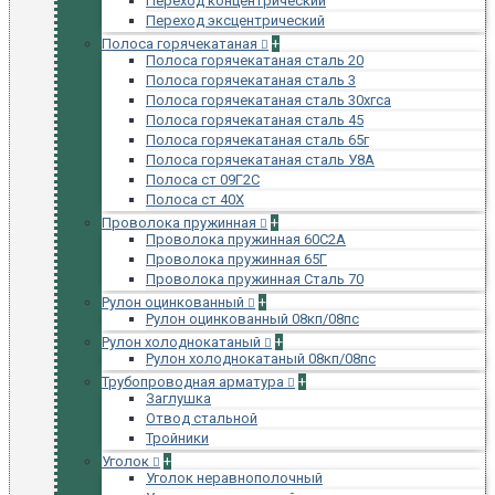
Переход концентрический
Переход эксцентрический
Полоса горячекатаная
+
Полоса горячекатаная сталь 20
Полоса горячекатаная сталь 3
Полоса горячекатаная сталь 30хгса
Полоса горячекатаная сталь 45
Полоса горячекатаная сталь 65г
Полоса горячекатаная сталь У8А
Полоса ст 09Г2С
Полоса ст 40Х
Проволока пружинная
+
Проволока пружинная 60С2А
Проволока пружинная 65Г
Проволока пружинная Сталь 70
Рулон оцинкованный
+
Рулон оцинкованный 08кп/08пс
Рулон холоднокатаный
+
Рулон холоднокатаный 08кп/08пс
Трубопроводная арматура
+
Заглушка
Отвод стальной
Тройники
Уголок
+
Уголок неравнополочный