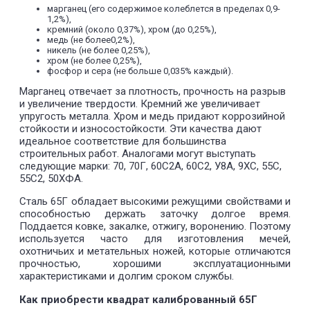
марганец (его содержимое колеблется в пределах 0,9-
1,2%),
кремний (около 0,37%), хром (до 0,25%),
медь (не более0,2%),
никель (не более 0,25%),
хром (не более 0,25%),
фосфор и сера (не больше 0,035% каждый).
Марганец отвечает за плотность, прочность на разрыв
и увеличение твердости. Кремний же увеличивает
упругость металла. Хром и медь придают коррозийной
стойкости и износостойкости. Эти качества дают
идеальное соответствие для большинства
строительных работ. Аналогами могут выступать
следующие марки: 70, 70Г, 60С2А, 60С2, У8А, 9ХС, 55С,
55С2, 50ХФА.
Сталь 65Г обладает высокими режущими свойствами и
способностью держать заточку долгое время.
Поддается ковке, закалке, отжигу, воронению. Поэтому
используется часто для изготовления мечей,
охотничьих и метательных ножей, которые отличаются
прочностью, хорошими эксплуатационными
характеристиками и долгим сроком службы.
Как приобрести квадрат калиброванный 65Г