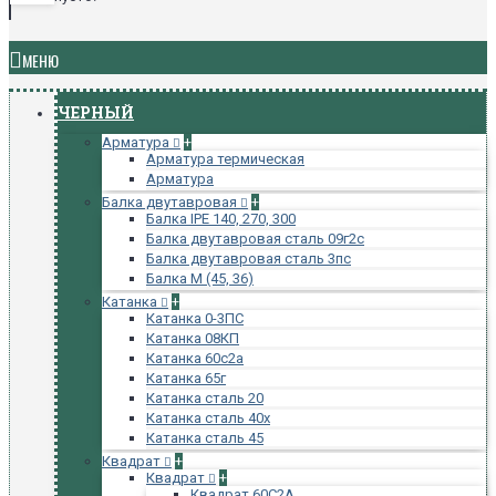
МЕНЮ
ЧЕРНЫЙ
Арматура
+
Арматура термическая
Арматура
Балка двутавровая
+
Балка IPE 140, 270, 300
Балка двутавровая сталь 09г2с
Балка двутавровая сталь 3пс
Балка М (45, 36)
Катанка
+
Катанка 0-3ПС
Катанка 08КП
Катанка 60с2а
Катанка 65г
Катанка сталь 20
Катанка сталь 40х
Катанка сталь 45
Квадрат
+
Квадрат
+
Квадрат 60С2А