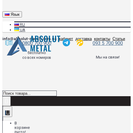
Язык
RU
UA
info@absolut-metall.com.ua
кабинет
доставка
контакты
Статьи
0800 700 900
093 5 700 900
бесплатно
Мы на связи!
со всех номеров
В
корзине
пусто!