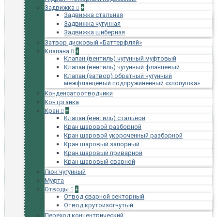
Задвижка
+
Задвижка стальная
Задвижка чугунная
Задвижка шиберная
Затвор дисковый «Баттерфляй»
Клапана
+
Клапан (вентиль) чугунный муфтовый
Клапан (вентиль) чугунный фланцевый
Клапан (затвор) обратный чугунный
межфланцевый подпружиненный «хлопушка»
Конденсатоотводчики
Контргайка
Кран
+
Клапан (вентиль) стальной
Кран шаровой разборной
Кран шаровой укороченный разборной
Кран шаровый запорный
Кран шаровый приварной
Кран шаровый сварной
Люк чугунный
Муфта
Отводы
+
Отвод сварной секторный
Отвод крутоизогнутый
Переход концентрический