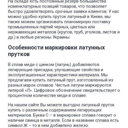
На складе есть постоянный резерв большинства
номенклатурных позиций товаров, что позволяет
быстро удовлетворять срочные заявки клиентов. У нас
можно удобно купить пруток латунный в Киеве, мы
также можем организовать планомерную поставку
промышленных партий черных, цветных или
нержавеющих металлов (кругов, труб, уголков, листов и
др.) в любые регионы Украины.
Особенности маркировки латунных
прутков
В сплав меди с цинком (латунь) добавляются
легирующие присадки, улучшающие свойства и
эксплуатационные характеристики материала. Мы
предлагаем купить латунный прут, изготовленный из
разных марок сплавов. Чистые латуни маркируются
литерой «Л». Цифровое обозначение свидетельствует о
процентном количестве меди в сплаве.
На нашем сайте Вы можете выгодно латунный пруток
купить с различным содержанием легирующих
материалов. Буква C – в маркировке сплава говорит о
наличии свинца в металле. Если в названии сплава есть
символ Ж – то в нем добавлено железо.