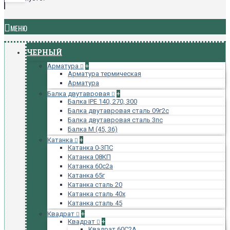
МЕНЮ
ЧЕРНЫЙ
Арматура
+
Арматура термическая
Арматура
Балка двутавровая
+
Балка IPE 140, 270, 300
Балка двутавровая сталь 09г2с
Балка двутавровая сталь 3пс
Балка М (45, 36)
Катанка
+
Катанка 0-3ПС
Катанка 08КП
Катанка 60с2а
Катанка 65г
Катанка сталь 20
Катанка сталь 40х
Катанка сталь 45
Квадрат
+
Квадрат
+
Квадрат 60С2А