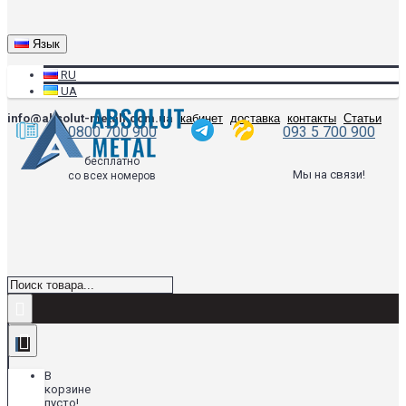
Язык
RU
UA
info@absolut-metall.com.ua
кабинет
доставка
контакты
Статьи
0800 700 900
093 5 700 900
бесплатно
Мы на связи!
со всех номеров
В
корзине
пусто!