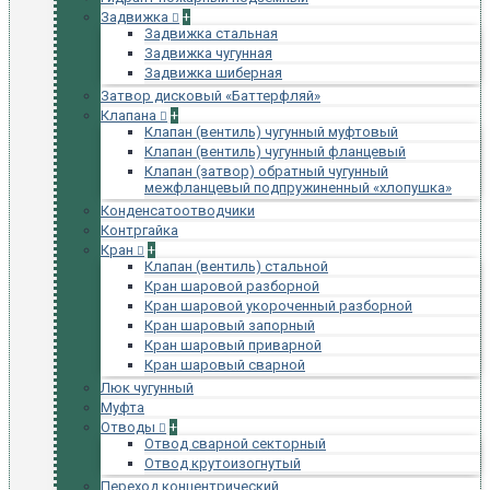
Задвижка
+
Задвижка стальная
Задвижка чугунная
Задвижка шиберная
Затвор дисковый «Баттерфляй»
Клапана
+
Клапан (вентиль) чугунный муфтовый
Клапан (вентиль) чугунный фланцевый
Клапан (затвор) обратный чугунный
межфланцевый подпружиненный «хлопушка»
Конденсатоотводчики
Контргайка
Кран
+
Клапан (вентиль) стальной
Кран шаровой разборной
Кран шаровой укороченный разборной
Кран шаровый запорный
Кран шаровый приварной
Кран шаровый сварной
Люк чугунный
Муфта
Отводы
+
Отвод сварной секторный
Отвод крутоизогнутый
Переход концентрический