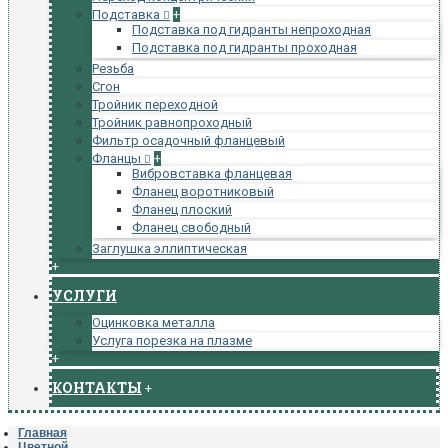
Подставка
+
Подставка под гидранты непроходная
Подставка под гидранты проходная
Резьба
Сгон
Тройник переходной
Тройник равнопроходный
Фильтр осадочный фланцевый
Фланцы
+
Вибровставка фланцевая
Фланец воротниковый
Фланец плоский
Фланец свободный
Заглушка эллиптическая
+
УСЛУГИ
Оцинковка металла
Услуга порезка на плазме
+
КОНТАКТЫ
+
Главная
Цветной