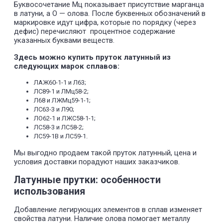
Буквосочетание Мц показывает присутствие марганца
в латуни, а O — олова. После буквенных обозначений в
маркировке идут цифра, которые по порядку (через
дефис) перечисляют процентное содержание
указанных буквами веществ.
Здесь можно купить пруток латунный из
следующих марок сплавов:
ЛАЖ60-1-1 и Л63;
ЛС89-1 и ЛМц58-2;
Л68 и ЛЖМц59-1-1;
ЛС63-3 и Л90;
ЛО62-1 и ЛЖС58-1-1;
ЛС58-3 и ЛС58-2;
ЛС59-1В и ЛС59-1.
Мы выгодно продаем такой пруток латунный, цена и
условия доставки порадуют наших заказчиков.
Латунные прутки: особенности
использования
Добавление легирующих элементов в сплав изменяет
свойства латуни. Наличие олова помогает металлу