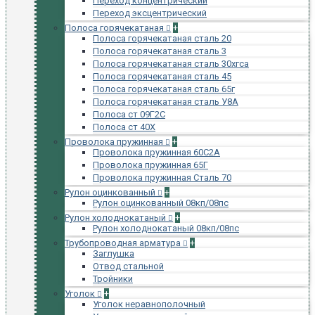
Переход концентрический
Переход эксцентрический
Полоса горячекатаная
+
Полоса горячекатаная сталь 20
Полоса горячекатаная сталь 3
Полоса горячекатаная сталь 30хгса
Полоса горячекатаная сталь 45
Полоса горячекатаная сталь 65г
Полоса горячекатаная сталь У8А
Полоса ст 09Г2С
Полоса ст 40Х
Проволока пружинная
+
Проволока пружинная 60С2А
Проволока пружинная 65Г
Проволока пружинная Сталь 70
Рулон оцинкованный
+
Рулон оцинкованный 08кп/08пс
Рулон холоднокатаный
+
Рулон холоднокатаный 08кп/08пс
Трубопроводная арматура
+
Заглушка
Отвод стальной
Тройники
Уголок
+
Уголок неравнополочный