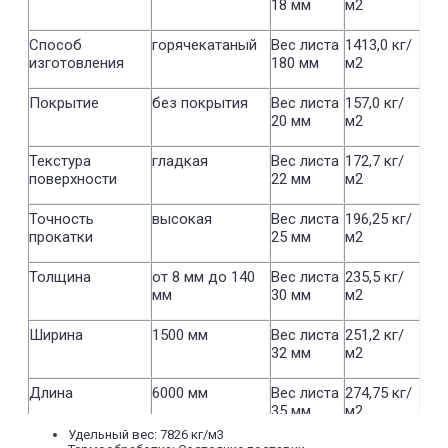
18 мм
м2
Способ
горячекатаный
Вес листа
1413,0 кг/
изготовления
180 мм
м2
Покрытие
без покрытия
Вес листа
157,0 кг/
20 мм
м2
Текстура
гладкая
Вес листа
172,7 кг/
поверхности
22 мм
м2
Точность
высокая
Вес листа
196,25 кг/
прокатки
25 мм
м2
Толщина
от 8 мм до 140
Вес листа
235,5 кг/
мм
30 мм
м2
Ширина
1500 мм
Вес листа
251,2 кг/
32 мм
м2
Длина
6000 мм
Вес листа
274,75 кг/
35 мм
м2
Удельный вес: 7826 кг/м3