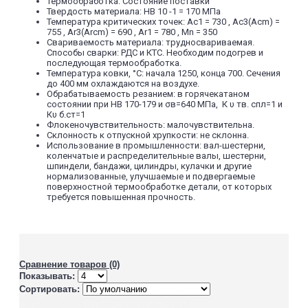
Материал
Термообработка: Состояние поставки
Сталь
Вес листа
282,6 кг/
Твердость материала: HB 10 -1 = 170 МПа
36 мм
м2
Температура критических точек: Ac1 = 730 , Ac3(Acm) =
755 , Ar3(Arcm) = 690 , Ar1 = 780 , Mn = 350
Сталь
45
Вес листа
314,0 кг/
Свариваемость материала: трудносвариваемая.
Способы сварки: РДС и КТС. Необходим подогрев и
40 мм
м2
последующая термообработка.
Температура ковки, °С: начала 1250, конца 700. Сечения
до 400 мм охлаждаются на воздухе.
Обрабатываемость резанием: в горячекатаном
состоянии при HB 170-179 и σв=640 МПа, К υ тв. спл=1 и
Кυ б.ст=1
Флокеночувствительность: малочувствительна.
Склонность к отпускной хрупкости: не склонна.
Использование в промышленности: вал-шестерни,
коленчатые и распределительные валы, шестерни,
шпиндели, бандажи, цилиндры, кулачки и другие
нормализованные, улучшаемые и подвергаемые
поверхностной термообработке детали, от которых
требуется повышенная прочность.
Сравнение товаров (0)
Показывать:
Сортировать: