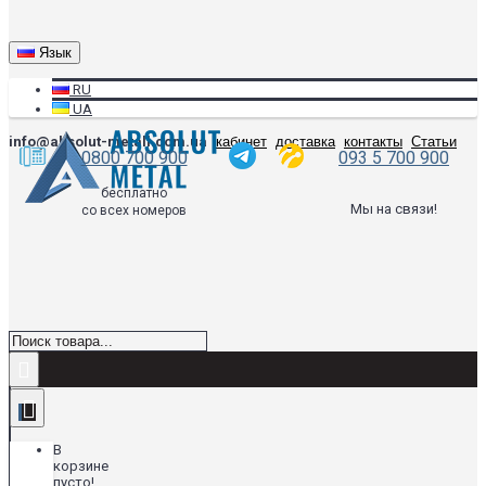
Язык
RU
UA
info@absolut-metall.com.ua
кабинет
доставка
контакты
Статьи
0800 700 900
093 5 700 900
бесплатно
Мы на связи!
со всех номеров
В
корзине
пусто!