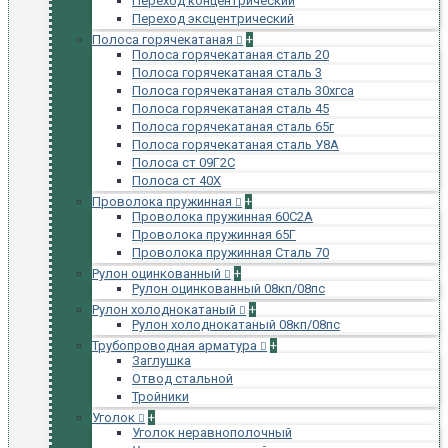
Переход концентрический
Переход эксцентрический
Полоса горячекатаная
+
Полоса горячекатаная сталь 20
Полоса горячекатаная сталь 3
Полоса горячекатаная сталь 30хгса
Полоса горячекатаная сталь 45
Полоса горячекатаная сталь 65г
Полоса горячекатаная сталь У8А
Полоса ст 09Г2С
Полоса ст 40Х
Проволока пружинная
+
Проволока пружинная 60С2А
Проволока пружинная 65Г
Проволока пружинная Сталь 70
Рулон оцинкованный
+
Рулон оцинкованный 08кп/08пс
Рулон холоднокатаный
+
Рулон холоднокатаный 08кп/08пс
Трубопроводная арматура
+
Заглушка
Отвод стальной
Тройники
Уголок
+
Уголок неравнополочный