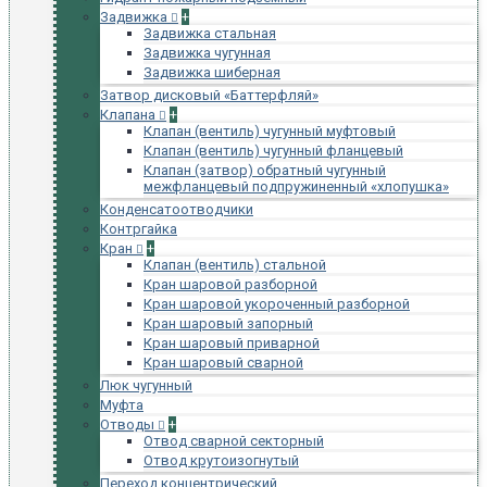
Задвижка
+
Задвижка стальная
Задвижка чугунная
Задвижка шиберная
Затвор дисковый «Баттерфляй»
Клапана
+
Клапан (вентиль) чугунный муфтовый
Клапан (вентиль) чугунный фланцевый
Клапан (затвор) обратный чугунный
межфланцевый подпружиненный «хлопушка»
Конденсатоотводчики
Контргайка
Кран
+
Клапан (вентиль) стальной
Кран шаровой разборной
Кран шаровой укороченный разборной
Кран шаровый запорный
Кран шаровый приварной
Кран шаровый сварной
Люк чугунный
Муфта
Отводы
+
Отвод сварной секторный
Отвод крутоизогнутый
Переход концентрический