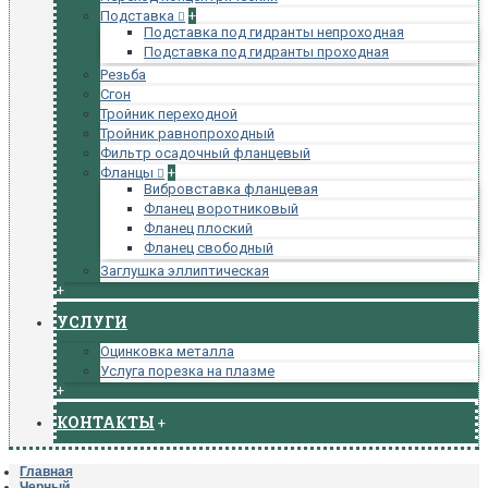
Подставка
+
Подставка под гидранты непроходная
Подставка под гидранты проходная
Резьба
Сгон
Тройник переходной
Тройник равнопроходный
Фильтр осадочный фланцевый
Фланцы
+
Вибровставка фланцевая
Фланец воротниковый
Фланец плоский
Фланец свободный
Заглушка эллиптическая
+
УСЛУГИ
Оцинковка металла
Услуга порезка на плазме
+
КОНТАКТЫ
+
Главная
Черный