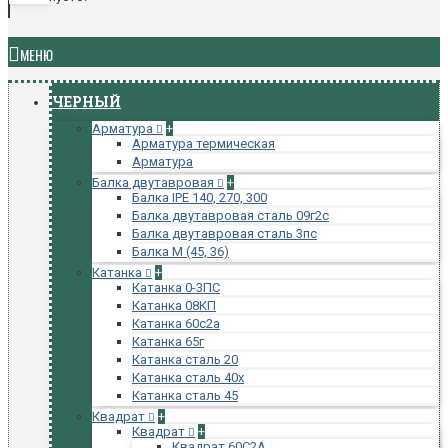
МЕНЮ
ЧЕРНЫЙ
Арматура
+
Арматура термическая
Арматура
Балка двутавровая
+
Балка IPE 140, 270, 300
Балка двутавровая сталь 09г2с
Балка двутавровая сталь 3пс
Балка М (45, 36)
Катанка
+
Катанка 0-3ПС
Катанка 08КП
Катанка 60с2а
Катанка 65г
Катанка сталь 20
Катанка сталь 40х
Катанка сталь 45
Квадрат
+
Квадрат
+
Квадрат 60С2А