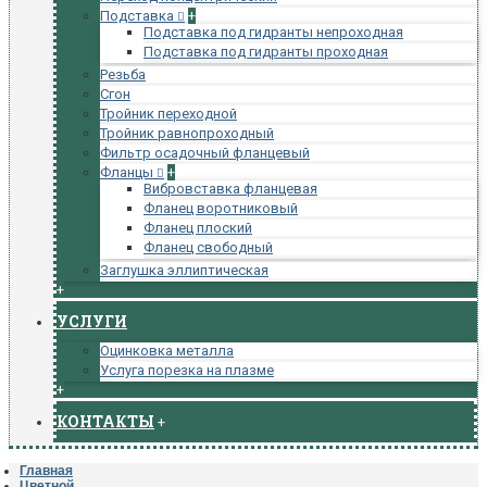
Подставка
+
Подставка под гидранты непроходная
Подставка под гидранты проходная
Резьба
Сгон
Тройник переходной
Тройник равнопроходный
Фильтр осадочный фланцевый
Фланцы
+
Вибровставка фланцевая
Фланец воротниковый
Фланец плоский
Фланец свободный
Заглушка эллиптическая
+
УСЛУГИ
Оцинковка металла
Услуга порезка на плазме
+
КОНТАКТЫ
+
Главная
Цветной