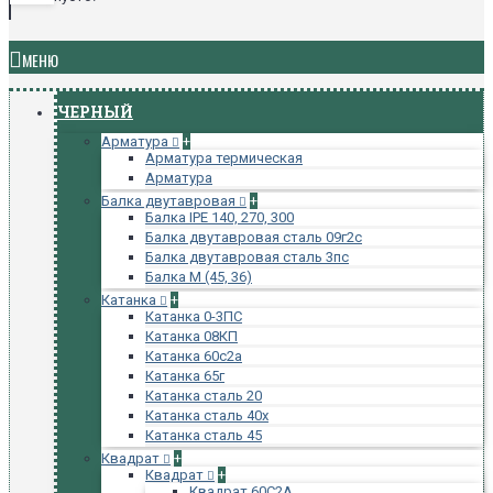
МЕНЮ
ЧЕРНЫЙ
Арматура
+
Арматура термическая
Арматура
Балка двутавровая
+
Балка IPE 140, 270, 300
Балка двутавровая сталь 09г2с
Балка двутавровая сталь 3пс
Балка М (45, 36)
Катанка
+
Катанка 0-3ПС
Катанка 08КП
Катанка 60с2а
Катанка 65г
Катанка сталь 20
Катанка сталь 40х
Катанка сталь 45
Квадрат
+
Квадрат
+
Квадрат 60С2А