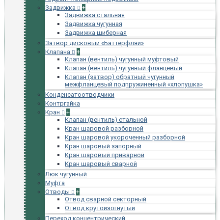
Задвижка
+
Задвижка стальная
Задвижка чугунная
Задвижка шиберная
Затвор дисковый «Баттерфляй»
Клапана
+
Клапан (вентиль) чугунный муфтовый
Клапан (вентиль) чугунный фланцевый
Клапан (затвор) обратный чугунный
межфланцевый подпружиненный «хлопушка»
Конденсатоотводчики
Контргайка
Кран
+
Клапан (вентиль) стальной
Кран шаровой разборной
Кран шаровой укороченный разборной
Кран шаровый запорный
Кран шаровый приварной
Кран шаровый сварной
Люк чугунный
Муфта
Отводы
+
Отвод сварной секторный
Отвод крутоизогнутый
Переход концентрический