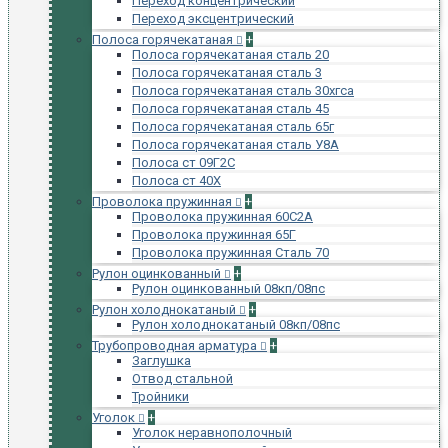
Переход концентрический
Переход эксцентрический
Полоса горячекатаная
+
Полоса горячекатаная сталь 20
Полоса горячекатаная сталь 3
Полоса горячекатаная сталь 30хгса
Полоса горячекатаная сталь 45
Полоса горячекатаная сталь 65г
Полоса горячекатаная сталь У8А
Полоса ст 09Г2С
Полоса ст 40Х
Проволока пружинная
+
Проволока пружинная 60С2А
Проволока пружинная 65Г
Проволока пружинная Сталь 70
Рулон оцинкованный
+
Рулон оцинкованный 08кп/08пс
Рулон холоднокатаный
+
Рулон холоднокатаный 08кп/08пс
Трубопроводная арматура
+
Заглушка
Отвод стальной
Тройники
Уголок
+
Уголок неравнополочный