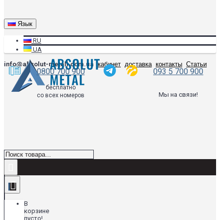
Язык
RU
UA
info@absolut-metall.com.ua
кабинет
доставка
контакты
Статьи
0800 700 900
093 5 700 900
бесплатно
Мы на связи!
со всех номеров
В
корзине
пусто!