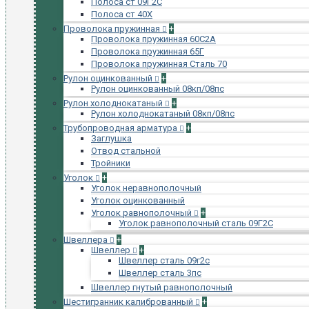
Полоса ст 09Г2С
Полоса ст 40Х
Проволока пружинная
+
Проволока пружинная 60С2А
Проволока пружинная 65Г
Проволока пружинная Сталь 70
Рулон оцинкованный
+
Рулон оцинкованный 08кп/08пс
Рулон холоднокатаный
+
Рулон холоднокатаный 08кп/08пс
Трубопроводная арматура
+
Заглушка
Отвод стальной
Тройники
Уголок
+
Уголок неравнополочный
Уголок оцинкованный
Уголок равнополочный
+
Уголок равнополочный сталь 09Г2С
Швеллера
+
Швеллер
+
Швеллер сталь 09г2с
Швеллер сталь 3пс
Швеллер гнутый равнополочный
Шестигранник калиброванный
+