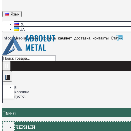
Язык
RU
UA
info@absolut-metall.com.ua
кабинет
доставка
контакты
Статьи
В
корзине
пусто!
МЕНЮ
ЧЕРНЫЙ