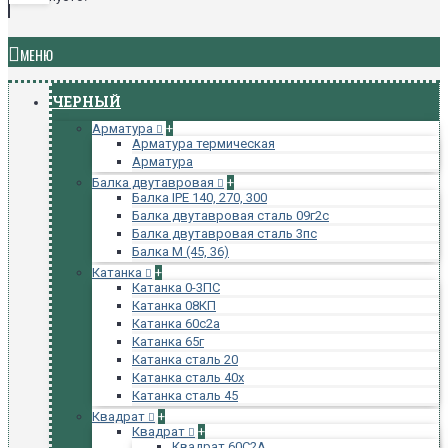
МЕНЮ
ЧЕРНЫЙ
Арматура
+
Арматура термическая
Арматура
Балка двутавровая
+
Балка IPE 140, 270, 300
Балка двутавровая сталь 09г2с
Балка двутавровая сталь 3пс
Балка М (45, 36)
Катанка
+
Катанка 0-3ПС
Катанка 08КП
Катанка 60с2а
Катанка 65г
Катанка сталь 20
Катанка сталь 40х
Катанка сталь 45
Квадрат
+
Квадрат
+
Квадрат 60С2А