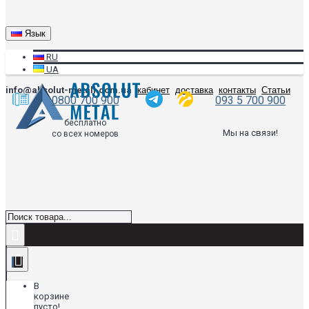
Язык
RU
UA
info@absolut-metall.com.ua
кабинет
доставка
контакты
Статьи
0800 700 900
093 5 700 900
бесплатно
Мы на связи!
со всех номеров
В
корзине
пусто!