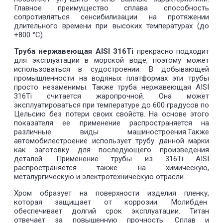
Главное преимущество сплава способность
сопротивляться сенсибилизации на протяжении
длительного времени при высоких температурах (до
+800 °С).
Труба нержавеющая AISI 316Ti
прекрасно подходит
для эксплуатации в морской воде, поэтому может
использоваться в судостроении. В добывающей
промышленности на водяных платформах эти трубы
просто незаменимы. Также труба нержавеющая AISI
316Ti считается жаропрочной. Она может
эксплуатироваться при температуре до 600 градусов по
Цельсию без потери своих свойств. На основе этого
показателя ее применение распространяется на
различные виды машиностроения.Также
автомобилестроение использует трубу данной марки
как заготовку для последующего произведения
деталей. Применение трубы из 316Ti AISI
распространяется также на химическую,
металургическую и электротехническую отрасли.
Хром образует на поверхности изделия пленку,
которая защищает от коррозии. Молибден
обеспечивает долгий срок эксплуатации. Титан
отвечает за повышенную прочность. Сплав и