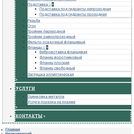
Подставка
+
Подставка под гидранты непроходная
Подставка под гидранты проходная
Резьба
Сгон
Тройник переходной
Тройник равнопроходный
Фильтр осадочный фланцевый
Фланцы
+
Вибровставка фланцевая
Фланец воротниковый
Фланец плоский
Фланец свободный
Заглушка эллиптическая
+
УСЛУГИ
Оцинковка металла
Услуга порезка на плазме
+
КОНТАКТЫ
+
Главная
Нержавеющий