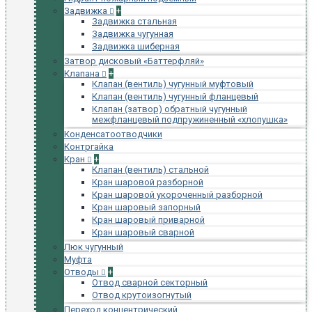
Задвижка
+
Задвижка стальная
Задвижка чугунная
Задвижка шиберная
Затвор дисковый «Баттерфляй»
Клапана
+
Клапан (вентиль) чугунный муфтовый
Клапан (вентиль) чугунный фланцевый
Клапан (затвор) обратный чугунный
межфланцевый подпружиненный «хлопушка»
Конденсатоотводчики
Контргайка
Кран
+
Клапан (вентиль) стальной
Кран шаровой разборной
Кран шаровой укороченный разборной
Кран шаровый запорный
Кран шаровый приварной
Кран шаровый сварной
Люк чугунный
Муфта
Отводы
+
Отвод сварной секторный
Отвод крутоизогнутый
Переход концентрический