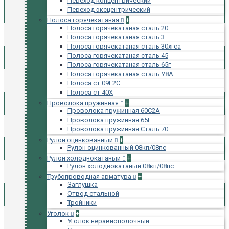
Переход концентрический
Переход эксцентрический
Полоса горячекатаная
+
Полоса горячекатаная сталь 20
Полоса горячекатаная сталь 3
Полоса горячекатаная сталь 30хгса
Полоса горячекатаная сталь 45
Полоса горячекатаная сталь 65г
Полоса горячекатаная сталь У8А
Полоса ст 09Г2С
Полоса ст 40Х
Проволока пружинная
+
Проволока пружинная 60С2А
Проволока пружинная 65Г
Проволока пружинная Сталь 70
Рулон оцинкованный
+
Рулон оцинкованный 08кп/08пс
Рулон холоднокатаный
+
Рулон холоднокатаный 08кп/08пс
Трубопроводная арматура
+
Заглушка
Отвод стальной
Тройники
Уголок
+
Уголок неравнополочный