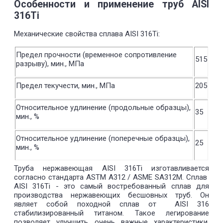
Особенности и применение труб AISI
316Ti
Механические свойства сплава AISI 316Ti:
Предел прочности (временное сопротивление
515
разрыву), мин., МПа
Предел текучести, мин., МПа
205
Относительное удлинение (продольные образцы),
35
мин., %
Относительное удлинение (поперечные образцы),
25
мин., %
Труба нержавеющая AISI 316Ti изготавливается
согласно стандарта ASTM A312 / ASME SA312M. Сплав
AISI 316Ti - это самый востребованный сплав для
производства нержавеющих бесшовных труб. Он
являет собой походной сплав от AISI 316
стабилизированный титаном. Такое легирование
позволяет улучшить очень важные характеристики.