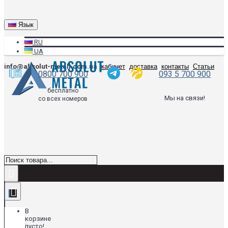
Язык
RU
UA
info@absolut-metall.com.ua
кабинет
доставка
контакты
Статьи
0800 700 900
093 5 700 900
бесплатно
Мы на связи!
со всех номеров
В
корзине
пусто!