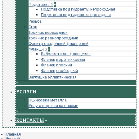
Подставка
+
Подставка под гидранты непроходная
Подставка под гидранты проходная
Резьба
Сгон
Тройник переходной
Тройник равнопроходный
Фильтр осадочный фланцевый
Фланцы
+
Вибровставка фланцевая
Фланец воротниковый
Фланец плоский
Фланец свободный
Заглушка эллиптическая
+
УСЛУГИ
Оцинковка металла
Услуга порезка на плазме
+
КОНТАКТЫ
+
Главная
Черный