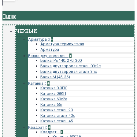
МЕНЮ
ЧЕРНЫЙ
Арматура
+
Арматура термическая
Арматура
Балка двутавровая
+
Балка IPE 140, 270, 300
Балка двутавровая сталь 09г2с
Балка двутавровая сталь 3пс
Балка М (45, 36)
Катанка
+
Катанка 0-3ПС
Катанка 08КП
Катанка 60с2а
Катанка 65г
Катанка сталь 20
Катанка сталь 40х
Катанка сталь 45
Квадрат
+
Квадрат
+
Квадрат 60С2А