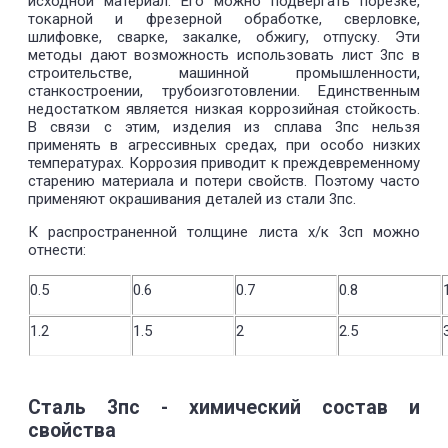
исходной материал. Его можно подвергать порезке,
токарной и фрезерной обработке, сверловке,
шлифовке, сварке, закалке, обжигу, отпуску. Эти
методы дают возможность использовать лист 3пс в
строительстве, машинной промышленности,
станкостроении, трубоизготовлении. Единственным
недостатком является низкая коррозийная стойкость.
В связи с этим, изделия из сплава 3пс нельзя
применять в агрессивных средах, при особо низких
температурах. Коррозия приводит к преждевременному
старению материала и потери свойств. Поэтому часто
применяют окрашивания деталей из стали 3пс.
К распространенной толщине листа х/к 3сп можно
отнести:
0.5
0.6
0.7
0.8
1.2
1.5
2
2.5
Сталь 3пс - химический состав и
свойства