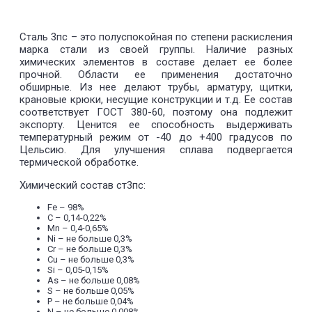
Сталь 3пс – это полуспокойная по степени раскисления
марка стали из своей группы. Наличие разных
химических элементов в составе делает ее более
прочной. Области ее применения достаточно
обширные. Из нее делают трубы, арматуру, щитки,
крановые крюки, несущие конструкции и т.д. Ее состав
соответствует ГОСТ 380-60, поэтому она подлежит
экспорту. Ценится ее способность выдерживать
температурный режим от -40 до +400 градусов по
Цельсию. Для улучшения сплава подвергается
термической обработке.
Химический состав ст3пс:
Fe – 98%
C – 0,14-0,22%
Mn – 0,4-0,65%
Ni – не больше 0,3%
Cr – не больше 0,3%
Cu – не больше 0,3%
Si – 0,05-0,15%
As – не больше 0,08%
S – не больше 0,05%
P – не больше 0,04%
N – не больше 0,008%