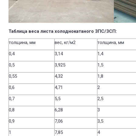
Таблица веса листа холоднокатаного 3ПС/3СП:
толщина, мм
вес, кг/м2
толщина, мм
0,4
3,14
1,4
0,5
3,925
1,5
0,55
4,32
1,8
0,6
4,71
2
0,7
5,5
2,5
0,8
6,28
3
0,9
7,06
3,5
1
7,85
4