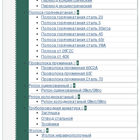
Переход концентрический
Переход эксцентрический
Полоса горячекатаная
+
Полоса горячекатаная сталь 20
Полоса горячекатаная сталь 3
Полоса горячекатаная сталь 30хгса
Полоса горячекатаная сталь 45
Полоса горячекатаная сталь 65г
Полоса горячекатаная сталь У8А
Полоса ст 09Г2С
Полоса ст 40Х
Проволока пружинная
+
Проволока пружинная 60С2А
Проволока пружинная 65Г
Проволока пружинная Сталь 70
Рулон оцинкованный
+
Рулон оцинкованный 08кп/08пс
Рулон холоднокатаный
+
Рулон холоднокатаный 08кп/08пс
Трубопроводная арматура
+
Заглушка
Отвод стальной
Тройники
Уголок
+
Уголок неравнополочный