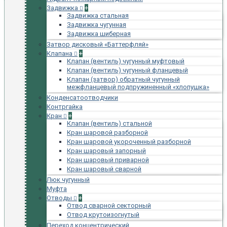
Задвижка
+
Задвижка стальная
Задвижка чугунная
Задвижка шиберная
Затвор дисковый «Баттерфляй»
Клапана
+
Клапан (вентиль) чугунный муфтовый
Клапан (вентиль) чугунный фланцевый
Клапан (затвор) обратный чугунный
межфланцевый подпружиненный «хлопушка»
Конденсатоотводчики
Контргайка
Кран
+
Клапан (вентиль) стальной
Кран шаровой разборной
Кран шаровой укороченный разборной
Кран шаровый запорный
Кран шаровый приварной
Кран шаровый сварной
Люк чугунный
Муфта
Отводы
+
Отвод сварной секторный
Отвод крутоизогнутый
Переход концентрический