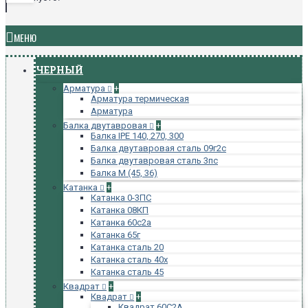
МЕНЮ
ЧЕРНЫЙ
Арматура
+
Арматура термическая
Арматура
Балка двутавровая
+
Балка IPE 140, 270, 300
Балка двутавровая сталь 09г2с
Балка двутавровая сталь 3пс
Балка М (45, 36)
Катанка
+
Катанка 0-3ПС
Катанка 08КП
Катанка 60с2а
Катанка 65г
Катанка сталь 20
Катанка сталь 40х
Катанка сталь 45
Квадрат
+
Квадрат
+
Квадрат 60С2А