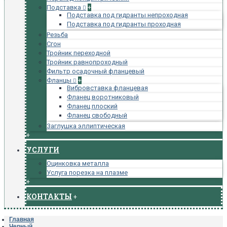
Подставка
+
Подставка под гидранты непроходная
Подставка под гидранты проходная
Резьба
Сгон
Тройник переходной
Тройник равнопроходный
Фильтр осадочный фланцевый
Фланцы
+
Вибровставка фланцевая
Фланец воротниковый
Фланец плоский
Фланец свободный
Заглушка эллиптическая
+
УСЛУГИ
Оцинковка металла
Услуга порезка на плазме
+
КОНТАКТЫ
+
Главная
Черный