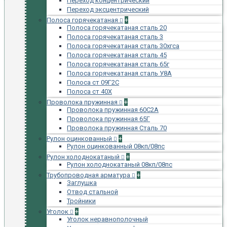
Переход концентрический
Переход эксцентрический
Полоса горячекатаная
+
Полоса горячекатаная сталь 20
Полоса горячекатаная сталь 3
Полоса горячекатаная сталь 30хгса
Полоса горячекатаная сталь 45
Полоса горячекатаная сталь 65г
Полоса горячекатаная сталь У8А
Полоса ст 09Г2С
Полоса ст 40Х
Проволока пружинная
+
Проволока пружинная 60С2А
Проволока пружинная 65Г
Проволока пружинная Сталь 70
Рулон оцинкованный
+
Рулон оцинкованный 08кп/08пс
Рулон холоднокатаный
+
Рулон холоднокатаный 08кп/08пс
Трубопроводная арматура
+
Заглушка
Отвод стальной
Тройники
Уголок
+
Уголок неравнополочный