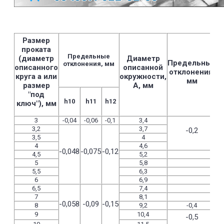
Размер
проката
Предельные
(диаметр
Диаметр
Предельные
отклонения, мм
описанного
описанной
п
отклонения,
круга а или
окружности,
мм
размер
А, мм
"под
h10
h11
h12
ключ"), мм
3
-0,04
-0,06
-0,1
3,4
3,2
3,7
-0,2
3,5
4
4
4,6
-0,048
-0,075
-0,12
4,5
5,2
5
5,8
5,5
6,3
6
6,9
6,5
7,4
7
8,1
-0,058
-0,09
-0,15
8
9,2
-0,4
9
10,4
-0,5