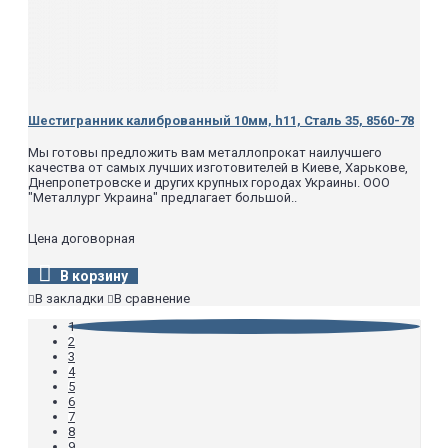
Шестигранник калиброванный 10мм, h11, Сталь 35, 8560-78
Мы готовы предложить вам металлопрокат наилучшего
качества от самых лучших изготовителей в Киеве, Харькове,
Днепропетровске и других крупных городах Украины. ООО
"Металлург Украина" предлагает большой..
Цена договорная
В корзину
В закладки
В сравнение
1
2
3
4
5
6
7
8
9