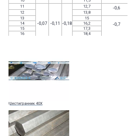
10
11,5
11
12,7
-0,6
12
13,8
13
15
-0,07
-0,11
-0,18
14
16,2
-0,7
15
17,3
16
18,4
17
19,6
18
20,7
-0,8
19
21,9
20
23
20,8
23,9
21
24,2
-0,9
22
25,4
-0,084
-0,13
-0,21
24
27,7
25
28,8
26
30
27
31,2
-1
28
32,3
30
34,6
Шестигранник 40Х
32
36,9
-1,1
34
39,2
36
41,6
38
43,8
40
46,1
-1,3
-0,1
-0,16
-0,25
41
47,3