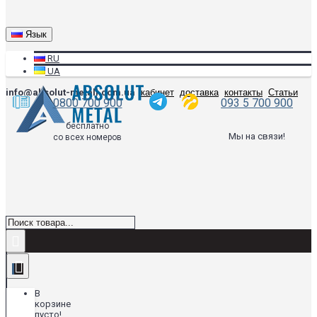
Язык
RU
UA
info@absolut-metall.com.ua
кабинет
доставка
контакты
Статьи
0800 700 900
093 5 700 900
бесплатно
Мы на связи!
со всех номеров
В
корзине
пусто!