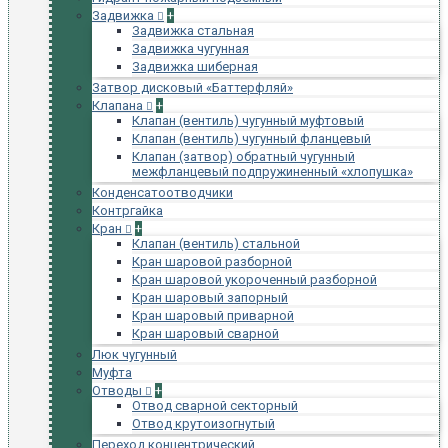
Задвижка
+
Задвижка стальная
Задвижка чугунная
Задвижка шиберная
Затвор дисковый «Баттерфляй»
Клапана
+
Клапан (вентиль) чугунный муфтовый
Клапан (вентиль) чугунный фланцевый
Клапан (затвор) обратный чугунный
межфланцевый подпружиненный «хлопушка»
Конденсатоотводчики
Контргайка
Кран
+
Клапан (вентиль) стальной
Кран шаровой разборной
Кран шаровой укороченный разборной
Кран шаровый запорный
Кран шаровый приварной
Кран шаровый сварной
Люк чугунный
Муфта
Отводы
+
Отвод сварной секторный
Отвод крутоизогнутый
Переход концентрический