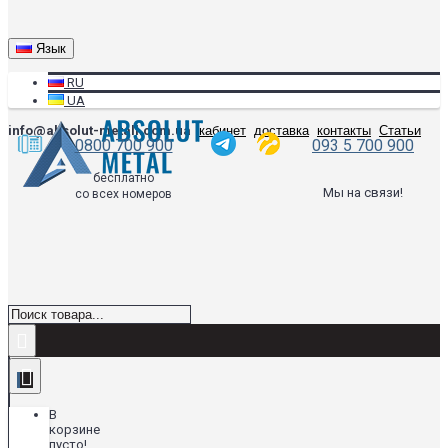
Язык
RU
UA
info@absolut-metall.com.ua
кабинет
доставка
контакты
Статьи
0800 700 900
093 5 700 900
бесплатно
Мы на связи!
со всех номеров
В
корзине
пусто!