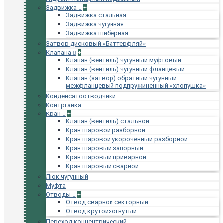
Задвижка
+
Задвижка стальная
Задвижка чугунная
Задвижка шиберная
Затвор дисковый «Баттерфляй»
Клапана
+
Клапан (вентиль) чугунный муфтовый
Клапан (вентиль) чугунный фланцевый
Клапан (затвор) обратный чугунный
межфланцевый подпружиненный «хлопушка»
Конденсатоотводчики
Контргайка
Кран
+
Клапан (вентиль) стальной
Кран шаровой разборной
Кран шаровой укороченный разборной
Кран шаровый запорный
Кран шаровый приварной
Кран шаровый сварной
Люк чугунный
Муфта
Отводы
+
Отвод сварной секторный
Отвод крутоизогнутый
Переход концентрический