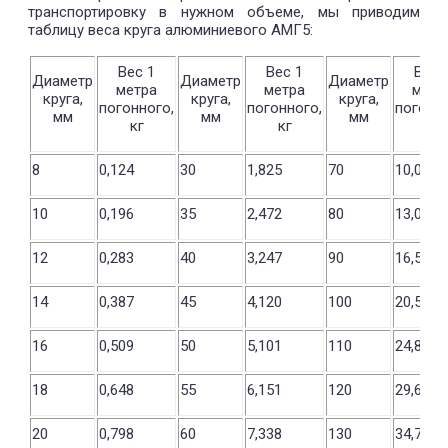
транспортировку в нужном объеме, мы приводим
таблицу веса круга алюминиевого АМГ5:
Вес 1
Вес 1
Вес 
Диаметр
Диаметр
Диаметр
метра
метра
метр
круга,
круга,
круга,
погонного,
погонного,
погонно
мм
мм
мм
кг
кг
кг
8
0,124
30
1,825
70
10,006
10
0,196
35
2,472
80
13,047
12
0,283
40
3,247
90
16,579
14
0,387
45
4,120
100
20,503
16
0,509
50
5,101
110
24,819
18
0,648
55
6,151
120
29,626
20
0,798
60
7,338
130
34,727