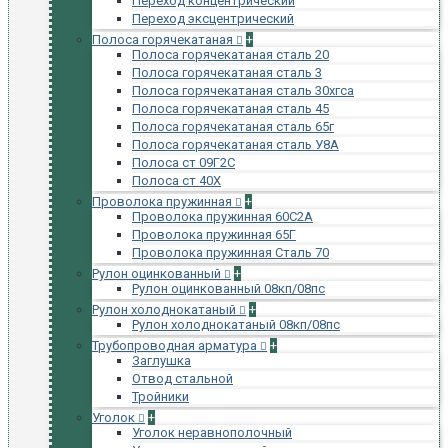
Переход концентрический
Переход эксцентрический
Полоса горячекатаная
+
Полоса горячекатаная сталь 20
Полоса горячекатаная сталь 3
Полоса горячекатаная сталь 30хгса
Полоса горячекатаная сталь 45
Полоса горячекатаная сталь 65г
Полоса горячекатаная сталь У8А
Полоса ст 09Г2С
Полоса ст 40Х
Проволока пружинная
+
Проволока пружинная 60С2А
Проволока пружинная 65Г
Проволока пружинная Сталь 70
Рулон оцинкованный
+
Рулон оцинкованный 08кп/08пс
Рулон холоднокатаный
+
Рулон холоднокатаный 08кп/08пс
Трубопроводная арматура
+
Заглушка
Отвод стальной
Тройники
Уголок
+
Уголок неравнополочный