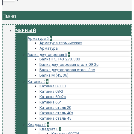
МЕНЮ
ЧЕРНЫЙ
Арматура
+
Арматура термическая
Арматура
Балка двутавровая
+
Балка IPE 140, 270, 300
Балка двутавровая сталь 09г2с
Балка двутавровая сталь 3пс
Балка М (45, 36)
Катанка
+
Катанка 0-3ПС
Катанка 08КП
Катанка 60с2а
Катанка 65г
Катанка сталь 20
Катанка сталь 40х
Катанка сталь 45
Квадрат
+
Квадрат
+
Квадрат 60С2А