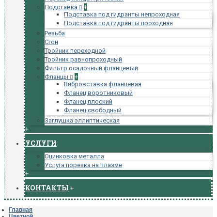
Подставка
+
Подставка под гидранты непроходная
Подставка под гидранты проходная
Резьба
Сгон
Тройник переходной
Тройник равнопроходный
Фильтр осадочный фланцевый
Фланцы
+
Вибровставка фланцевая
Фланец воротниковый
Фланец плоский
Фланец свободный
Заглушка эллиптическая
+
УСЛУГИ
Оцинковка металла
Услуга порезка на плазме
+
КОНТАКТЫ
+
Главная
Цветной