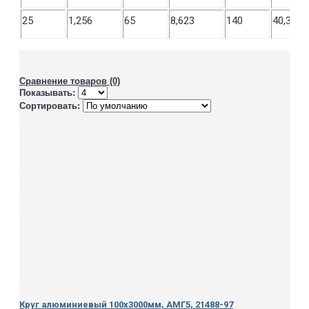
25
1,256
65
8,623
140
40,319
Сравнение товаров (0)
Показывать:
Сортировать:
Круг алюминиевый 100х3000мм, АМГ5, 21488-97