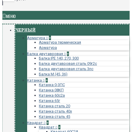
МЕНЮ
ЧЕРНЫЙ
Арматура
+
Арматура термическая
Арматура
Балка двутавровая
+
Балка IPE 140, 270, 300
Балка двутавровая сталь 09г2с
Балка двутавровая сталь 3пс
Балка М (45, 36)
Катанка
+
Катанка 0-3ПС
Катанка 08КП
Катанка 60с2а
Катанка 65г
Катанка сталь 20
Катанка сталь 40х
Катанка сталь 45
Квадрат
+
Квадрат
+
Квадрат 60С2А