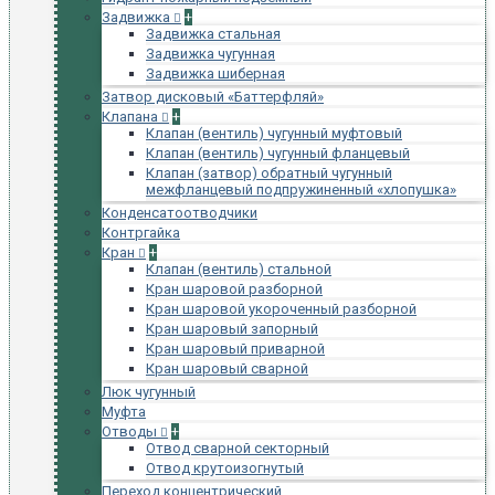
Задвижка
+
Задвижка стальная
Задвижка чугунная
Задвижка шиберная
Затвор дисковый «Баттерфляй»
Клапана
+
Клапан (вентиль) чугунный муфтовый
Клапан (вентиль) чугунный фланцевый
Клапан (затвор) обратный чугунный
межфланцевый подпружиненный «хлопушка»
Конденсатоотводчики
Контргайка
Кран
+
Клапан (вентиль) стальной
Кран шаровой разборной
Кран шаровой укороченный разборной
Кран шаровый запорный
Кран шаровый приварной
Кран шаровый сварной
Люк чугунный
Муфта
Отводы
+
Отвод сварной секторный
Отвод крутоизогнутый
Переход концентрический