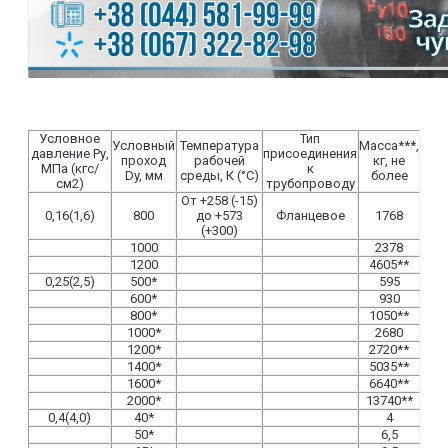
Условное
Тип
Условный
Температура
Масса***,
давление Ру,
присоединения
проход
рабочей
кг, не
МПа (кгс/
к
Dy, мм
среды, К (°С)
более
см2)
трубопроводу
От +258 (-15)
0,16(1,6)
800
до +573
Фланцевое
1768
(+300)
1000
2378
1200
4605**
0,25(2,5)
500*
595
600*
930
800*
1050**
1000*
2680
1200*
2720**
1400*
5035**
1600*
6640**
2000*
13740**
0,4(4,0)
40*
4
50*
6,5