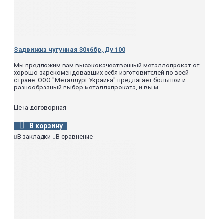
1600*
10025
От +233
(-40) до
1,6(16)
50
18
+573 (+300)
Задвижка чугунная 30ч6бр, Ду 100
80
32
100
44
Мы предложим вам высококачественный металлопрокат от
2,5(25)
100
57
хорошо зарекомендовавших себя изготовителей по всей
150
-
стране. ООО "Металлург Украина" предлагает большой и
200
-
разнообразный выбор металлопроката, и вы м..
250
-
Цена договорная
В корзину
В закладки
В сравнение