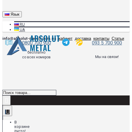
Язык
RU
UA
info@absolut-metall.com.ua
кабинет
доставка
контакты
Статьи
0800 700 900
093 5 700 900
бесплатно
Мы на связи!
со всех номеров
В
корзине
пусто!