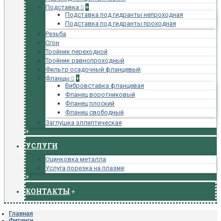
Подставка
+
Подставка под гидранты непроходная
Подставка под гидранты проходная
Резьба
Сгон
Тройник переходной
Тройник равнопроходный
Фильтр осадочный фланцевый
Фланцы
+
Вибровставка фланцевая
Фланец воротниковый
Фланец плоский
Фланец свободный
Заглушка эллиптическая
+
УСЛУГИ
Оцинковка металла
Услуга порезка на плазме
+
КОНТАКТЫ
+
Главная
Фитинги