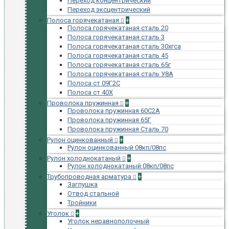
Переход концентрический
Переход эксцентрический
Полоса горячекатаная
+
Полоса горячекатаная сталь 20
Полоса горячекатаная сталь 3
Полоса горячекатаная сталь 30хгса
Полоса горячекатаная сталь 45
Полоса горячекатаная сталь 65г
Полоса горячекатаная сталь У8А
Полоса ст 09Г2С
Полоса ст 40Х
Проволока пружинная
+
Проволока пружинная 60С2А
Проволока пружинная 65Г
Проволока пружинная Сталь 70
Рулон оцинкованный
+
Рулон оцинкованный 08кп/08пс
Рулон холоднокатаный
+
Рулон холоднокатаный 08кп/08пс
Трубопроводная арматура
+
Заглушка
Отвод стальной
Тройники
Уголок
+
Уголок неравнополочный