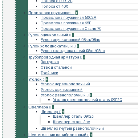
Полоса ст 09Г2С
Полоса ст 40Х
Проволока пружинная
+
Проволока пружинная 60С2А
Проволока пружинная 65Г
Проволока пружинная Сталь 70
Рулон оцинкованный
+
Рулон оцинкованный 08кп/08пс
Рулон холоднокатаный
+
Рулон холоднокатаный 08кп/08пс
Трубопроводная арматура
+
Заглушка
Отвод стальной
Тройники
Уголок
+
Уголок неравнополочный
Уголок оцинкованный
Уголок равнополочный
+
Уголок равнополочный сталь 09Г2С
Швеллера
+
Швеллер
+
Швеллер сталь 09г2с
Швеллер сталь 3пс
Швеллер гнутый равнополочный
Шестигранник калиброванный
+