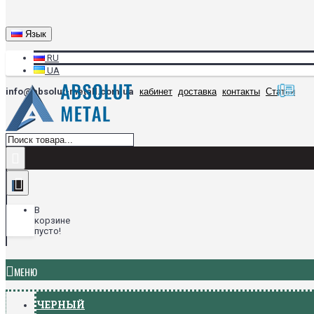
Язык
RU
UA
info@absolut-metall.com.ua
кабинет
доставка
контакты
Статьи
В
корзине
пусто!
МЕНЮ
ЧЕРНЫЙ