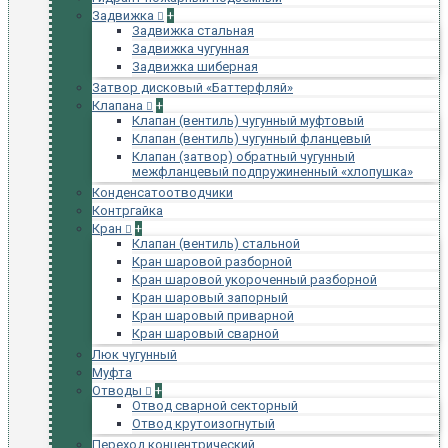
Задвижка
+
Задвижка стальная
Задвижка чугунная
Задвижка шиберная
Затвор дисковый «Баттерфляй»
Клапана
+
Клапан (вентиль) чугунный муфтовый
Клапан (вентиль) чугунный фланцевый
Клапан (затвор) обратный чугунный
межфланцевый подпружиненный «хлопушка»
Конденсатоотводчики
Контргайка
Кран
+
Клапан (вентиль) стальной
Кран шаровой разборной
Кран шаровой укороченный разборной
Кран шаровый запорный
Кран шаровый приварной
Кран шаровый сварной
Люк чугунный
Муфта
Отводы
+
Отвод сварной секторный
Отвод крутоизогнутый
Переход концентрический