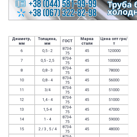
Диаметр,
Толщина,
Марка
Цена опт грн/
ГОСТ
мм
мм
стали
т
8734-
6
0,5 - 2
45
120000
75
8734-
7
0,5 - 2,5
45
100000
75
8734-
8
0,8 - 3
45
78000
75
8734-
10
0,8 - 4
45
56000
75
8734-
11
3/4
45
51000
75
8734-
12
1,4 - 4
45
51000
75
8734-
13
1,5-4
45
47000
75
8734-
14
1 - 4
45
59000
75
8734-
15
2 / 3 , 5 / 4
45
48000
75
8734-