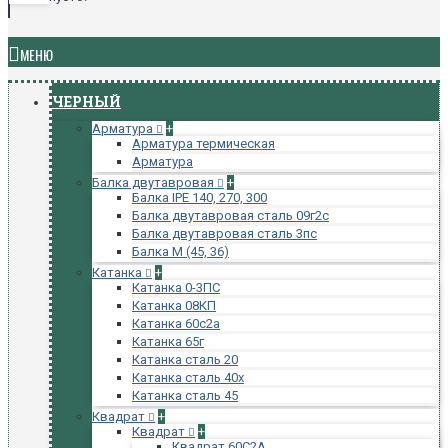
МЕНЮ
ЧЕРНЫЙ
Арматура
+
Арматура термическая
Арматура
Балка двутавровая
+
Балка IPE 140, 270, 300
Балка двутавровая сталь 09г2с
Балка двутавровая сталь 3пс
Балка М (45, 36)
Катанка
+
Катанка 0-3ПС
Катанка 08КП
Катанка 60с2а
Катанка 65г
Катанка сталь 20
Катанка сталь 40х
Катанка сталь 45
Квадрат
+
Квадрат
+
Квадрат 60С2А