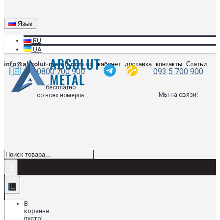
Язык
RU
UA
info@absolut-metall.com.ua
кабинет
доставка
контакты
Статьи
0800 700 900
093 5 700 900
бесплатно
Мы на связи!
со всех номеров
В
корзине
пусто!