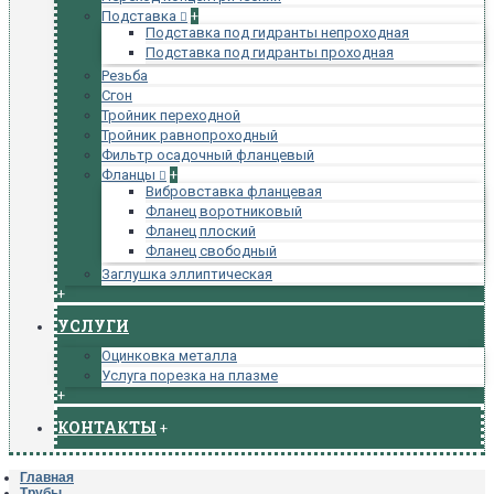
Подставка
+
Подставка под гидранты непроходная
Подставка под гидранты проходная
Резьба
Сгон
Тройник переходной
Тройник равнопроходный
Фильтр осадочный фланцевый
Фланцы
+
Вибровставка фланцевая
Фланец воротниковый
Фланец плоский
Фланец свободный
Заглушка эллиптическая
+
УСЛУГИ
Оцинковка металла
Услуга порезка на плазме
+
КОНТАКТЫ
+
Главная
Трубы