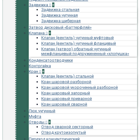
Задвижка
+
Задвижка стальная
Задвижка чугунная
Задвижка шиберная
Затвор дисковый «Баттерфляй»
Клапана
+
Клапан (вентиль) чугунный муфтовый
Клапан (вентиль) чугунный фланцевый
Клапан (затвор) обратный чугунный
межфланцевый подпружиненный «хлопушка»
Конденсатоотводчики
Контргайка
Кран
+
Клапан (вентиль) стальной
Кран шаровой разборной
Кран шаровой укороченный разборной
Кран шаровый запорный
Кран шаровый приварной
Кран шаровый сварной
Люк чугунный
Муфта
Отводы
+
Отвод сварной секторный
Отвод крутоизогнутый
Переход концентрический