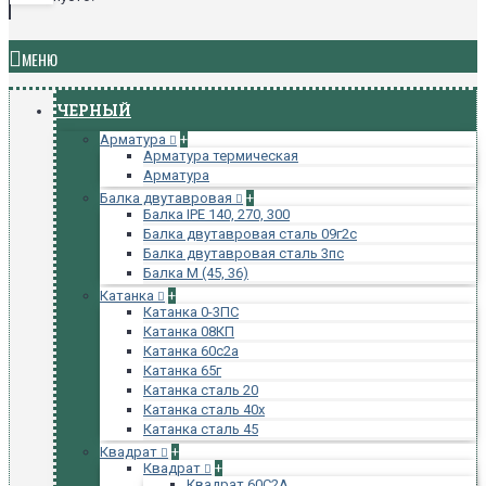
МЕНЮ
ЧЕРНЫЙ
Арматура
+
Арматура термическая
Арматура
Балка двутавровая
+
Балка IPE 140, 270, 300
Балка двутавровая сталь 09г2с
Балка двутавровая сталь 3пс
Балка М (45, 36)
Катанка
+
Катанка 0-3ПС
Катанка 08КП
Катанка 60с2а
Катанка 65г
Катанка сталь 20
Катанка сталь 40х
Катанка сталь 45
Квадрат
+
Квадрат
+
Квадрат 60С2А