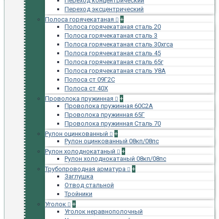
Переход концентрический
Переход эксцентрический
Полоса горячекатаная
+
Полоса горячекатаная сталь 20
Полоса горячекатаная сталь 3
Полоса горячекатаная сталь 30хгса
Полоса горячекатаная сталь 45
Полоса горячекатаная сталь 65г
Полоса горячекатаная сталь У8А
Полоса ст 09Г2С
Полоса ст 40Х
Проволока пружинная
+
Проволока пружинная 60С2А
Проволока пружинная 65Г
Проволока пружинная Сталь 70
Рулон оцинкованный
+
Рулон оцинкованный 08кп/08пс
Рулон холоднокатаный
+
Рулон холоднокатаный 08кп/08пс
Трубопроводная арматура
+
Заглушка
Отвод стальной
Тройники
Уголок
+
Уголок неравнополочный