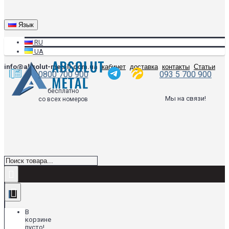
Язык
RU
UA
info@absolut-metall.com.ua
кабинет
доставка
контакты
Статьи
0800 700 900
093 5 700 900
бесплатно
Мы на связи!
со всех номеров
В
корзине
пусто!