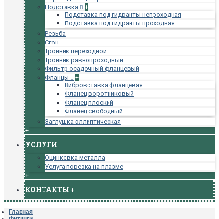
Подставка
+
Подставка под гидранты непроходная
Подставка под гидранты проходная
Резьба
Сгон
Тройник переходной
Тройник равнопроходный
Фильтр осадочный фланцевый
Фланцы
+
Вибровставка фланцевая
Фланец воротниковый
Фланец плоский
Фланец свободный
Заглушка эллиптическая
+
УСЛУГИ
Оцинковка металла
Услуга порезка на плазме
+
КОНТАКТЫ
+
Главная
Фитинги