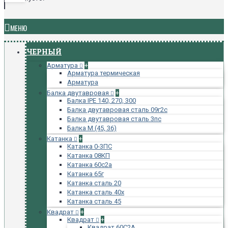
МЕНЮ
ЧЕРНЫЙ
Арматура
+
Арматура термическая
Арматура
Балка двутавровая
+
Балка IPE 140, 270, 300
Балка двутавровая сталь 09г2с
Балка двутавровая сталь 3пс
Балка М (45, 36)
Катанка
+
Катанка 0-3ПС
Катанка 08КП
Катанка 60с2а
Катанка 65г
Катанка сталь 20
Катанка сталь 40х
Катанка сталь 45
Квадрат
+
Квадрат
+
Квадрат 60С2А