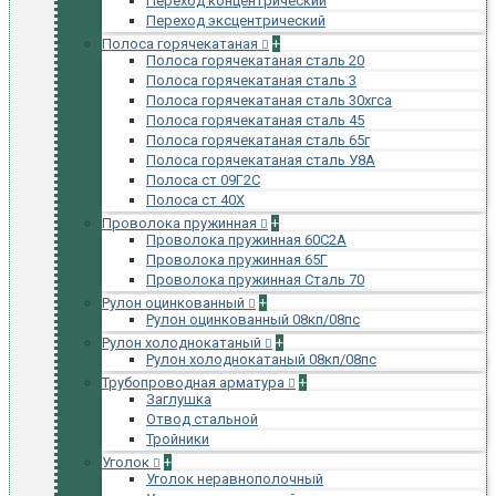
Переход концентрический
Переход эксцентрический
Полоса горячекатаная
+
Полоса горячекатаная сталь 20
Полоса горячекатаная сталь 3
Полоса горячекатаная сталь 30хгса
Полоса горячекатаная сталь 45
Полоса горячекатаная сталь 65г
Полоса горячекатаная сталь У8А
Полоса ст 09Г2С
Полоса ст 40Х
Проволока пружинная
+
Проволока пружинная 60С2А
Проволока пружинная 65Г
Проволока пружинная Сталь 70
Рулон оцинкованный
+
Рулон оцинкованный 08кп/08пс
Рулон холоднокатаный
+
Рулон холоднокатаный 08кп/08пс
Трубопроводная арматура
+
Заглушка
Отвод стальной
Тройники
Уголок
+
Уголок неравнополочный