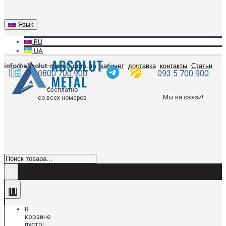
Язык
RU
UA
info@absolut-metall.com.ua
кабинет
доставка
контакты
Статьи
0800 700 900
093 5 700 900
бесплатно
Мы на связи!
со всех номеров
В
корзине
пусто!