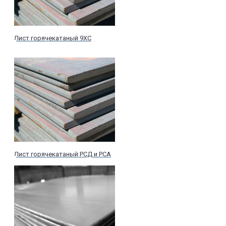
Лист горячекатаный 9ХС
Лист горячекатаный РСД и РСА