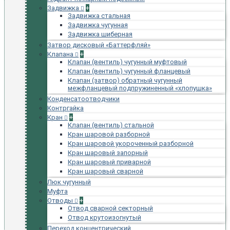
Задвижка
+
Задвижка стальная
Задвижка чугунная
Задвижка шиберная
Затвор дисковый «Баттерфляй»
Клапана
+
Клапан (вентиль) чугунный муфтовый
Клапан (вентиль) чугунный фланцевый
Клапан (затвор) обратный чугунный
межфланцевый подпружиненный «хлопушка»
Конденсатоотводчики
Контргайка
Кран
+
Клапан (вентиль) стальной
Кран шаровой разборной
Кран шаровой укороченный разборной
Кран шаровый запорный
Кран шаровый приварной
Кран шаровый сварной
Люк чугунный
Муфта
Отводы
+
Отвод сварной секторный
Отвод крутоизогнутый
Переход концентрический