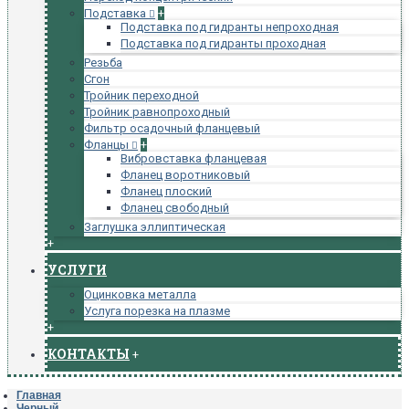
Подставка
+
Подставка под гидранты непроходная
Подставка под гидранты проходная
Резьба
Сгон
Тройник переходной
Тройник равнопроходный
Фильтр осадочный фланцевый
Фланцы
+
Вибровставка фланцевая
Фланец воротниковый
Фланец плоский
Фланец свободный
Заглушка эллиптическая
+
УСЛУГИ
Оцинковка металла
Услуга порезка на плазме
+
КОНТАКТЫ
+
Главная
Черный