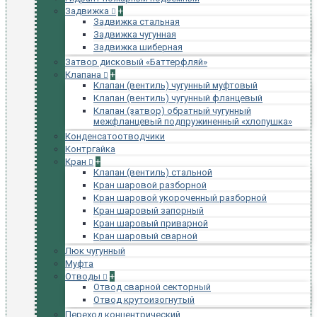
Задвижка
+
Задвижка стальная
Задвижка чугунная
Задвижка шиберная
Затвор дисковый «Баттерфляй»
Клапана
+
Клапан (вентиль) чугунный муфтовый
Клапан (вентиль) чугунный фланцевый
Клапан (затвор) обратный чугунный
межфланцевый подпружиненный «хлопушка»
Конденсатоотводчики
Контргайка
Кран
+
Клапан (вентиль) стальной
Кран шаровой разборной
Кран шаровой укороченный разборной
Кран шаровый запорный
Кран шаровый приварной
Кран шаровый сварной
Люк чугунный
Муфта
Отводы
+
Отвод сварной секторный
Отвод крутоизогнутый
Переход концентрический