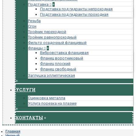
Подставка
+
Подставка под гидранты непроходная
Подставка под гидранты проходная
Резьба
Сгон
Тройник переходной
Тройник равнопроходный
Фильтр осадочный фланцевый
Фланцы
+
Вибровставка фланцевая
Фланец воротниковый
Фланец плоский
Фланец свободный
Заглушка эллиптическая
+
УСЛУГИ
Оцинковка металла
Услуга порезка на плазме
+
КОНТАКТЫ
+
Главная
Черный