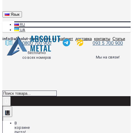
Язык
RU
UA
info@absolut-metall.com.ua
кабинет
доставка
контакты
Статьи
0800 700 900
093 5 700 900
бесплатно
Мы на связи!
со всех номеров
В
корзине
пусто!