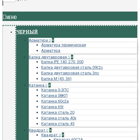
МЕНЮ
ЧЕРНЫЙ
Арматура
+
Арматура термическая
Арматура
Балка двутавровая
+
Балка IPE 140, 270, 300
Балка двутавровая сталь 09г2с
Балка двутавровая сталь 3пс
Балка М (45, 36)
Катанка
+
Катанка 0-3ПС
Катанка 08КП
Катанка 60с2а
Катанка 65г
Катанка сталь 20
Катанка сталь 40х
Катанка сталь 45
Квадрат
+
Квадрат
+
Квадрат 60С2А