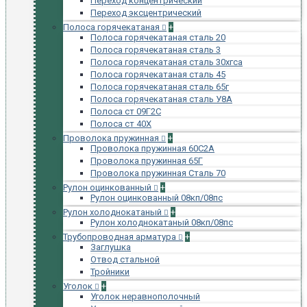
Переход концентрический
Переход эксцентрический
Полоса горячекатаная
+
Полоса горячекатаная сталь 20
Полоса горячекатаная сталь 3
Полоса горячекатаная сталь 30хгса
Полоса горячекатаная сталь 45
Полоса горячекатаная сталь 65г
Полоса горячекатаная сталь У8А
Полоса ст 09Г2С
Полоса ст 40Х
Проволока пружинная
+
Проволока пружинная 60С2А
Проволока пружинная 65Г
Проволока пружинная Сталь 70
Рулон оцинкованный
+
Рулон оцинкованный 08кп/08пс
Рулон холоднокатаный
+
Рулон холоднокатаный 08кп/08пс
Трубопроводная арматура
+
Заглушка
Отвод стальной
Тройники
Уголок
+
Уголок неравнополочный