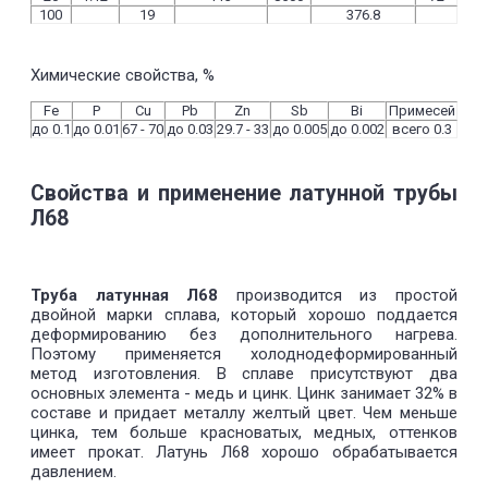
100
19
376.8
Химические свойства, %
Fe
P
Cu
Pb
Zn
Sb
Bi
Примесей
до 0.1
до 0.01
67 - 70
до 0.03
29.7 - 33
до 0.005
до 0.002
всего 0.3
Свойства и применение латунной трубы
Л68
Труба латунная Л68
производится из простой
двойной марки сплава, который хорошо поддается
деформированию без дополнительного нагрева.
Поэтому применяется холоднодеформированный
метод изготовления. В сплаве присутствуют два
основных элемента - медь и цинк. Цинк занимает 32% в
составе и придает металлу желтый цвет. Чем меньше
цинка, тем больше красноватых, медных, оттенков
имеет прокат. Латунь Л68 хорошо обрабатывается
давлением.