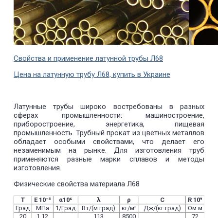
Свойства и применение латунной трубы Л68
Цена на латунную трубу Л68, купить в Украине
Латунные трубы широко востребованы в разных
сферах промышленности: машиностроение,
приборостроение, энергетика, пищевая
промышленность. Трубный прокат из цветных металлов
обладает особыми свойствами, что делает его
незаменимым на рынке. Для изготовления труб
применяются разные марки сплавов и методы
изготовления.
Физические свойства материала Л68
T
E 10⁻⁵
α10⁶
λ
ρ
C
R 10⁹
Град
МПа
1/Град
Вт/(м·град)
кг/м³
Дж/(кг·град)
Ом·м
20
1.12
113
8500
72