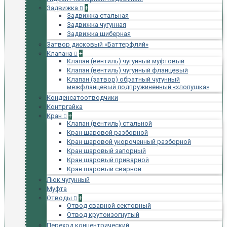
Задвижка
+
Задвижка стальная
Задвижка чугунная
Задвижка шиберная
Затвор дисковый «Баттерфляй»
Клапана
+
Клапан (вентиль) чугунный муфтовый
Клапан (вентиль) чугунный фланцевый
Клапан (затвор) обратный чугунный
межфланцевый подпружиненный «хлопушка»
Конденсатоотводчики
Контргайка
Кран
+
Клапан (вентиль) стальной
Кран шаровой разборной
Кран шаровой укороченный разборной
Кран шаровый запорный
Кран шаровый приварной
Кран шаровый сварной
Люк чугунный
Муфта
Отводы
+
Отвод сварной секторный
Отвод крутоизогнутый
Переход концентрический