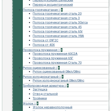
Переход концентрический
Переход эксцентрический
Полоса горячекатаная
+
Полоса горячекатаная сталь 20
Полоса горячекатаная сталь 3
Полоса горячекатаная сталь 30хгса
Полоса горячекатаная сталь 45
Полоса горячекатаная сталь 65г
Полоса горячекатаная сталь У8А
Полоса ст 09Г2С
Полоса ст 40Х
Проволока пружинная
+
Проволока пружинная 60С2А
Проволока пружинная 65Г
Проволока пружинная Сталь 70
Рулон оцинкованный
+
Рулон оцинкованный 08кп/08пс
Рулон холоднокатаный
+
Рулон холоднокатаный 08кп/08пс
Трубопроводная арматура
+
Заглушка
Отвод стальной
Тройники
Уголок
+
Уголок неравнополочный