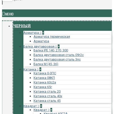
МЕНЮ
ЧЕРНЫЙ
Арматура
+
Арматура термическая
Арматура
Балка двутавровая
+
Балка IPE 140, 270, 300
Балка двутавровая сталь 09г2с
Балка двутавровая сталь 3пс
Балка М (45, 36)
Катанка
+
Катанка 0-3ПС
Катанка 08КП
Катанка 60с2а
Катанка 65г
Катанка сталь 20
Катанка сталь 40х
Катанка сталь 45
Квадрат
+
Квадрат
+
Квадрат 60С2А