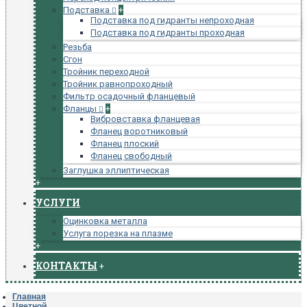
Подставка
+
Подставка под гидранты непроходная
Подставка под гидранты проходная
Резьба
Сгон
Тройник переходной
Тройник равнопроходный
Фильтр осадочный фланцевый
Фланцы
+
Вибровставка фланцевая
Фланец воротниковый
Фланец плоский
Фланец свободный
Заглушка эллиптическая
+
УСЛУГИ
Оцинковка металла
Услуга порезка на плазме
+
КОНТАКТЫ
+
Главная
Цветной