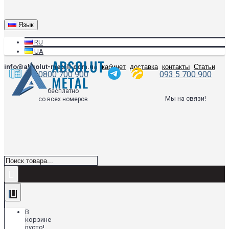
Язык
RU
UA
info@absolut-metall.com.ua
кабинет
доставка
контакты
Статьи
0800 700 900
093 5 700 900
бесплатно
Мы на связи!
со всех номеров
В
корзине
пусто!