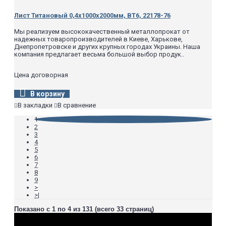
Лист Титановый 0,4х1000х2000мм, ВТ6, 22178-76
Мы реализуем высококачественный металлопрокат от
надежных товаропроизводителей в Киеве, Харькове,
Днепропетровске и других крупных городах Украины. Наша
компания предлагает весьма большой выбор продук..
Цена договорная
В корзину
В закладки
В сравнение
1
2
3
4
5
6
7
8
9
>
>|
Показано с 1 по 4 из 131 (всего 33 страниц)