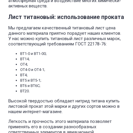
атмосферная среда и воздействие многих химически-
активных веществ.
Лист титановый: использование проката
Мы предлагаем качественный титановый лист цена
данного материала приятно порадует наших клиентов.
У нас можно купить титановый лист различных марок,
соответствующий требованиям ГОСТ 22178-76:
BT1-0 и BT1-00;
BT14;
OT4;
ОТ4-0 и ОТ4-1;
ВТ4;
ВТ5 и BT5-1;
BT6 и BT6C;
ВТ20.
Высокой твердостью обладает нитрид титана купить
листовой прокат этой марки и других сортов можно в
нашем интернет-магазине.
Легкость и прочность этого материала позволяет
применять его в создании разнообразных
ответственных элементов в авиационной