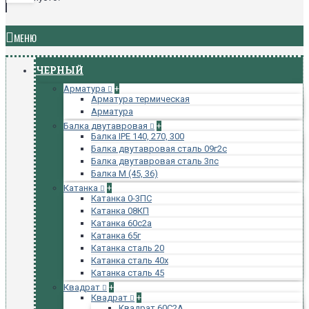
МЕНЮ
ЧЕРНЫЙ
Арматура
+
Арматура термическая
Арматура
Балка двутавровая
+
Балка IPE 140, 270, 300
Балка двутавровая сталь 09г2с
Балка двутавровая сталь 3пс
Балка М (45, 36)
Катанка
+
Катанка 0-3ПС
Катанка 08КП
Катанка 60с2а
Катанка 65г
Катанка сталь 20
Катанка сталь 40х
Катанка сталь 45
Квадрат
+
Квадрат
+
Квадрат 60С2А