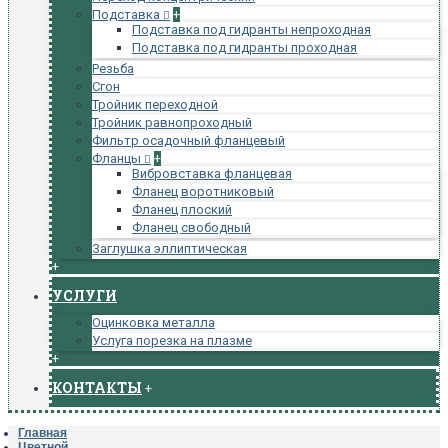
Подставка
+
Подставка под гидранты непроходная
Подставка под гидранты проходная
Резьба
Сгон
Тройник переходной
Тройник равнопроходный
Фильтр осадочный фланцевый
Фланцы
+
Вибровставка фланцевая
Фланец воротниковый
Фланец плоский
Фланец свободный
Заглушка эллиптическая
+
УСЛУГИ
Оцинковка металла
Услуга порезка на плазме
+
КОНТАКТЫ
+
Главная
Цветной