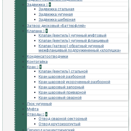
Задвижка
+
Задвижка стальная
Задвижка чугунная
Задвижка шиберная
Затвор дисковый «Баттерфляй»
Клапана
+
Клапан (вентиль) чугунный муфтовый
Клапан (вентиль) чугунный фланцевый
Клапан (затвор) обратный чугунный
межфланцевый подпружиненный «хлопушка»
Конденсатоотводчики
Контргайка
Кран
+
Клапан (вентиль) стальной
Кран шаровой разборной
Кран шаровой укороченный разборной
Кран шаровый запорный
Кран шаровый приварной
Кран шаровый сварной
Люк чугунный
Муфта
Отводы
+
Отвод сварной секторный
Отвод крутоизогнутый
Переход концентрический