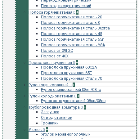
Переход концентрический
Переход эксцентрический
Полоса горячекатаная
+
Полоса горячекатаная сталь 20
Полоса горячекатаная сталь 3
Полоса горячекатаная сталь 30хгса
Полоса горячекатаная сталь 45
Полоса горячекатаная сталь 65г
Полоса горячекатаная сталь У8А
Полоса ст 09Г2С
Полоса ст 40Х
Проволока пружинная
+
Проволока пружинная 60С2А
Проволока пружинная 65Г
Проволока пружинная Сталь 70
Рулон оцинкованный
+
Рулон оцинкованный 08кп/08пс
Рулон холоднокатаный
+
Рулон холоднокатаный 08кп/08пс
Трубопроводная арматура
+
Заглушка
Отвод стальной
Тройники
Уголок
+
Уголок неравнополочный