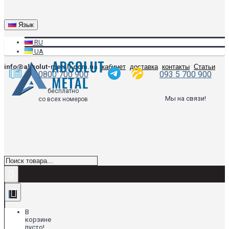
Язык
RU
UA
info@absolut-metall.com.ua
кабинет
доставка
контакты
Статьи
0800 700 900
093 5 700 900
бесплатно
Мы на связи!
со всех номеров
В
корзине
пусто!