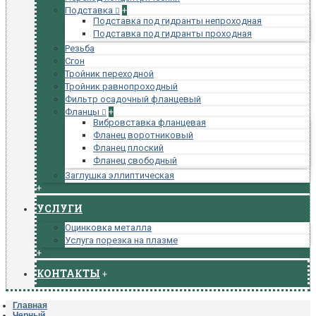
Подставка
+
Подставка под гидранты непроходная
Подставка под гидранты проходная
Резьба
Сгон
Тройник переходной
Тройник равнопроходный
Фильтр осадочный фланцевый
Фланцы
+
Вибровставка фланцевая
Фланец воротниковый
Фланец плоский
Фланец свободный
Заглушка эллиптическая
+
УСЛУГИ
Оцинковка металла
Услуга порезка на плазме
+
КОНТАКТЫ
+
Главная
Черный