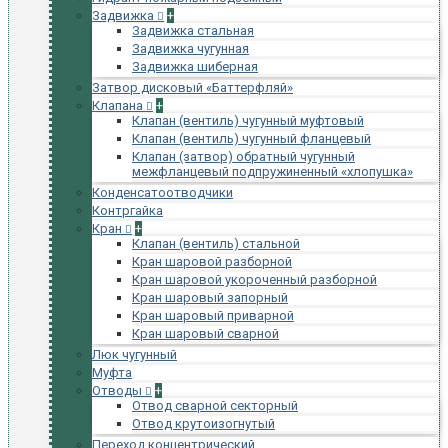
Задвижка
+
Задвижка стальная
Задвижка чугунная
Задвижка шиберная
Затвор дисковый «Баттерфляй»
Клапана
+
Клапан (вентиль) чугунный муфтовый
Клапан (вентиль) чугунный фланцевый
Клапан (затвор) обратный чугунный
межфланцевый подпружиненный «хлопушка»
Конденсатоотводчики
Контргайка
Кран
+
Клапан (вентиль) стальной
Кран шаровой разборной
Кран шаровой укороченный разборной
Кран шаровый запорный
Кран шаровый приварной
Кран шаровый сварной
Люк чугунный
Муфта
Отводы
+
Отвод сварной секторный
Отвод крутоизогнутый
Переход концентрический