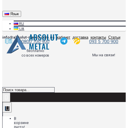
Язык
RU
UA
info@absolut-metall.com.ua
кабинет
доставка
контакты
Статьи
0800 700 900
093 5 700 900
бесплатно
Мы на связи!
со всех номеров
В
корзине
пусто!