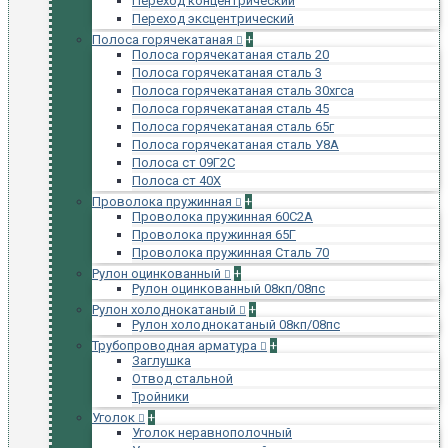
Переход концентрический
Переход эксцентрический
Полоса горячекатаная
+
Полоса горячекатаная сталь 20
Полоса горячекатаная сталь 3
Полоса горячекатаная сталь 30хгса
Полоса горячекатаная сталь 45
Полоса горячекатаная сталь 65г
Полоса горячекатаная сталь У8А
Полоса ст 09Г2С
Полоса ст 40Х
Проволока пружинная
+
Проволока пружинная 60С2А
Проволока пружинная 65Г
Проволока пружинная Сталь 70
Рулон оцинкованный
+
Рулон оцинкованный 08кп/08пс
Рулон холоднокатаный
+
Рулон холоднокатаный 08кп/08пс
Трубопроводная арматура
+
Заглушка
Отвод стальной
Тройники
Уголок
+
Уголок неравнополочный