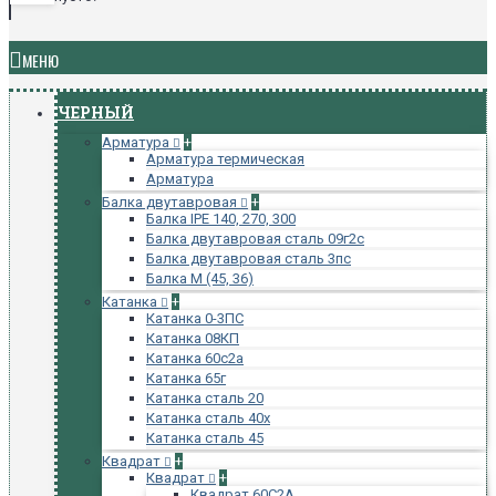
МЕНЮ
ЧЕРНЫЙ
Арматура
+
Арматура термическая
Арматура
Балка двутавровая
+
Балка IPE 140, 270, 300
Балка двутавровая сталь 09г2с
Балка двутавровая сталь 3пс
Балка М (45, 36)
Катанка
+
Катанка 0-3ПС
Катанка 08КП
Катанка 60с2а
Катанка 65г
Катанка сталь 20
Катанка сталь 40х
Катанка сталь 45
Квадрат
+
Квадрат
+
Квадрат 60С2А