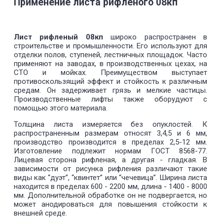
Применение листа рифленого 08кп
Лист рифленый 08кп
широко распространен в
строительстве и промышленности. Его используют для
отделки полов, ступеней, лестничных площадок. Часто
применяют на заводах, в производственных цехах, на
СТО и мойках. Преимуществом выступает
противоскользящий эффект и стойкость к различным
средам. Он задерживает грязь и мелкие частицы.
Производственные лифты также оборудуют с
помощью этого материала.
Толщина листа измеряется без опуклостей. К
распространенным размерам относят 3,4,5 и 6 мм,
производство производится в пределах 2,5-12 мм.
Изготовление подлежит нормам ГОСТ 8568-77.
Лицевая сторона рифленая, а другая - гладкая. В
зависимости от рисунка рифления различают такие
виды как “дуэт”, “квинтет” или “чечевица”. Ширина листа
находится в пределах 600 - 2200 мм, длина - 1400 - 8000
мм. Дополнительной обработке он не подвергается, но
может анодироваться для повышения стойкости к
внешней среде.