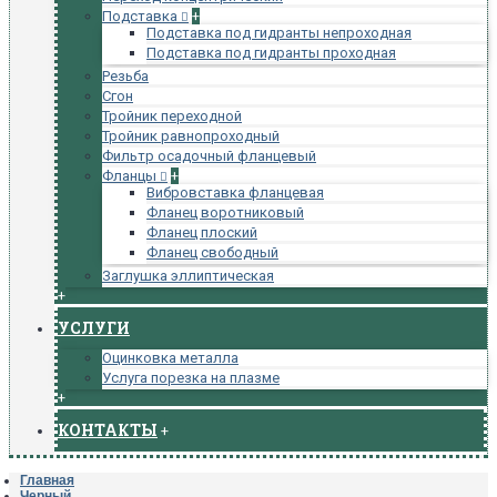
Подставка
+
Подставка под гидранты непроходная
Подставка под гидранты проходная
Резьба
Сгон
Тройник переходной
Тройник равнопроходный
Фильтр осадочный фланцевый
Фланцы
+
Вибровставка фланцевая
Фланец воротниковый
Фланец плоский
Фланец свободный
Заглушка эллиптическая
+
УСЛУГИ
Оцинковка металла
Услуга порезка на плазме
+
КОНТАКТЫ
+
Главная
Черный