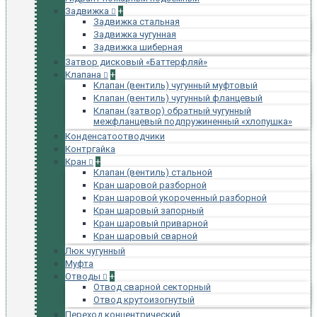
Задвижка
+
Задвижка стальная
Задвижка чугунная
Задвижка шиберная
Затвор дисковый «Баттерфляй»
Клапана
+
Клапан (вентиль) чугунный муфтовый
Клапан (вентиль) чугунный фланцевый
Клапан (затвор) обратный чугунный
межфланцевый подпружиненный «хлопушка»
Конденсатоотводчики
Контргайка
Кран
+
Клапан (вентиль) стальной
Кран шаровой разборной
Кран шаровой укороченный разборной
Кран шаровый запорный
Кран шаровый приварной
Кран шаровый сварной
Люк чугунный
Муфта
Отводы
+
Отвод сварной секторный
Отвод крутоизогнутый
Переход концентрический