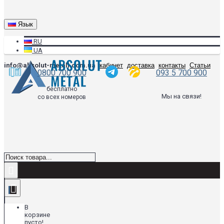
Язык
RU
UA
info@absolut-metall.com.ua
кабинет
доставка
контакты
Статьи
0800 700 900
093 5 700 900
бесплатно
Мы на связи!
со всех номеров
В
корзине
пусто!