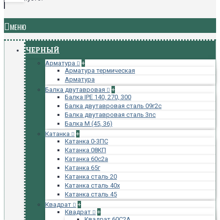
МЕНЮ
ЧЕРНЫЙ
Арматура
+
Арматура термическая
Арматура
Балка двутавровая
+
Балка IPE 140, 270, 300
Балка двутавровая сталь 09г2с
Балка двутавровая сталь 3пс
Балка М (45, 36)
Катанка
+
Катанка 0-3ПС
Катанка 08КП
Катанка 60с2а
Катанка 65г
Катанка сталь 20
Катанка сталь 40х
Катанка сталь 45
Квадрат
+
Квадрат
+
Квадрат 60С2А