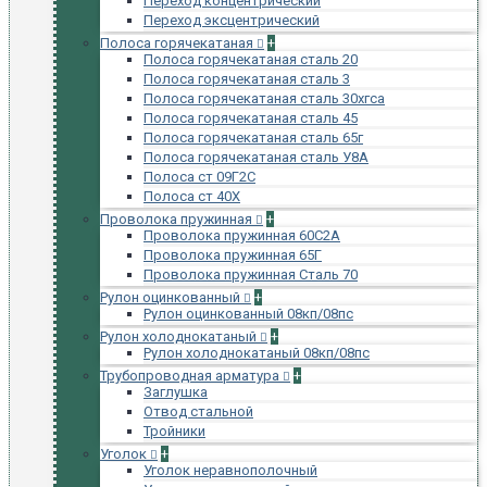
Переход концентрический
Переход эксцентрический
Полоса горячекатаная
+
Полоса горячекатаная сталь 20
Полоса горячекатаная сталь 3
Полоса горячекатаная сталь 30хгса
Полоса горячекатаная сталь 45
Полоса горячекатаная сталь 65г
Полоса горячекатаная сталь У8А
Полоса ст 09Г2С
Полоса ст 40Х
Проволока пружинная
+
Проволока пружинная 60С2А
Проволока пружинная 65Г
Проволока пружинная Сталь 70
Рулон оцинкованный
+
Рулон оцинкованный 08кп/08пс
Рулон холоднокатаный
+
Рулон холоднокатаный 08кп/08пс
Трубопроводная арматура
+
Заглушка
Отвод стальной
Тройники
Уголок
+
Уголок неравнополочный